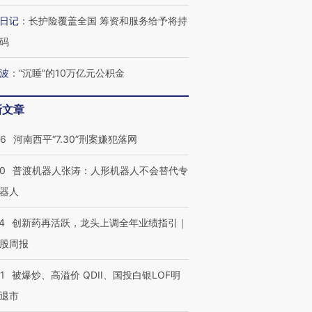
日记
：
长护险覆盖全国 筹资和服务给予将持
码
波
：
“沉睡”的10万亿元公积金
新文章
26
河南西平“7.30”刑案嫌犯落网
00
普渡机器人张涛：人形机器人不会替代专
器人
4
创新药再活跃，龙头上调全年业绩指引｜
股周报
1
被爆炒、高溢价 QDII、国投白银LOF明
退市