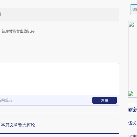
值
首席赞赏官虚位以待
下
新网观点
发布
财
伍戈
本篇文章暂无评论
罗志