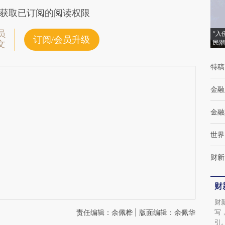
获取已订阅的阅读权限
员
“入
订阅/会员升级
民潮
文
特稿
金融
金融
世界
财新
财
财
责任编辑：余佩桦 | 版面编辑：余佩华
写
引