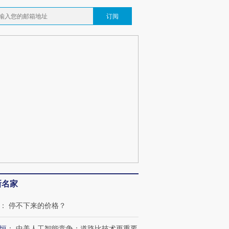
订阅
新名家
：
停不下来的价格？
恒
：
中美人工智能竞争：道路比技术更重要