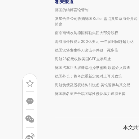
相关报道
德国的纳粹言论管制
复星合营公司收购德国Koller 盘点复星系海外并购
简史
南京南钢收购德国科勒集团大部分股权
海航海外投资近200亿美元 一年多时间赶超万达
德国汉堡发生持刀袭击事件致一死多伤
海航28亿元收购美国GEE交易终止
德国汽车巨头涉嫌暗地操纵垄断 欧盟介入调查
德国外长：将考虑重新定位对土耳其政策
海航负债及股权结构引忧虑 美银暂停与其交易
德国著名童声合唱团曝性侵及暴力虐待丑闻
本文共