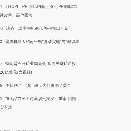
4
7月CPI、PPI同比均低于预期 PPI同比结
续改善、高位回落
46
观势｜离岸信托90天补税窗口期疑问
00
普渡机器人如何平衡“脚踏实地”与“仰望星
？
57
特朗普召开矿业圆桌会 拟向关键矿产投
20亿美元(含视频)
09
美日联合干预汇率，为何影响了黄金
32
“90后”农民工讨薪涉刑案发回重审 因部
实不清