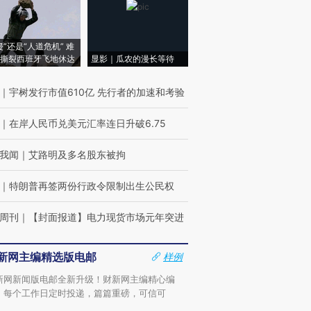
侵”还是“人道危机” 难
撕裂西班牙飞地休达
显影｜瓜农的漫长等待
｜
宇树发行市值610亿 先行者的加速和考验
｜
在岸人民币兑美元汇率连日升破6.75
我闻
｜
艾路明及多名股东被拘
｜
特朗普再签两份行政令限制出生公民权
周刊
｜
【封面报道】电力现货市场元年突进
新网主编精选版电邮
样例
新网新闻版电邮全新升级！财新网主编精心编
，每个工作日定时投递，篇篇重磅，可信可
。