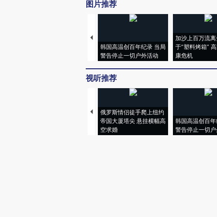
图片推荐
加沙上百万流离
韩国高温创百年纪录 当局
于“塑料烤箱” 
警告停止一切户外活动
康危机
视听推荐
俄罗斯情侣徒手爬上纽约
帝国大厦塔尖 悬挂横幅高
韩国高温创百年
空求婚
警告停止一切户