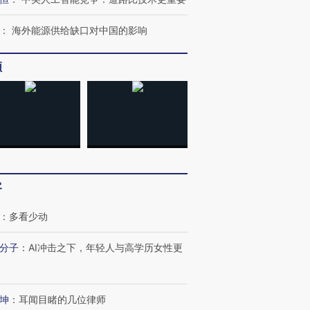
：
海外能源供给缺口对中国的影响
”还是“人道危
湖北宜昌局部短时降雨
哈尔滨遭遇短时极端强降
频
撕裂西班牙
128毫米 紧急转移近
雨 3小时累计雨量超80毫
秘鲁纳斯
4000人
米
13人遇难
葬礼疑似打瞌
视线｜极端高温致多瑙河
视线｜不
宫怒斥批评
水位跌破纪录 二战沉船与
38岁梅西上演帽子戏法
围棋失利
痴”
客
猛犸象化石接连露出
阿根廷3-0阿尔及利亚
兹奖得主
：
多看少动
分子
：
AI冲击之下，年轻人与高学历女性更
坤
：
耳闻目睹的几位律师