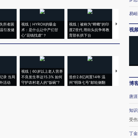
易峘
失所者困
视线｜HYROX的吸金
视线｜被称为“蟑螂”的印
视线｜“入侵
视
高温引发健
术：是什么让中产们甘
度Z世代 用街头抗争将教
机”？难民潮
心“花钱找虐”？
育部长拱下台
飞地休达
视线｜60岁以上老人营养
特朗普出席
纪录 当局
不良发生率达15.3% 如何
造价2.8亿闲置14年 温
睡引争议 白
外活动
守护农村老人的“饭碗”?
州“明珠七号”邮轮侧翻
者“堕落的白
博
唐涯
知识
受伤
丁金