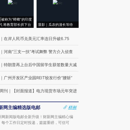
|被称为“蟑螂”的印度
代 将教育部长拱下台
显影｜瓜农的漫长等待
｜
在岸人民币兑美元汇率连日升破6.75
｜
河南“三支一扶”考试舞弊 警方介入侦查
｜
特朗普再上台后中国留学生获签数量大减
｜
广州开发区产业园REIT较发行价“腰斩”
周刊
｜
【封面报道】电力现货市场元年突进
新网主编精选版电邮
样例
新网新闻版电邮全新升级！财新网主编精心编
，每个工作日定时投递，篇篇重磅，可信可
。