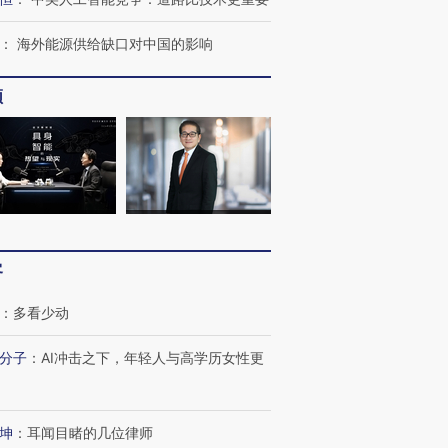
：
海外能源供给缺口对中国的影响
频
客
：
多看少动
分子
：
AI冲击之下，年轻人与高学历女性更
坤
：
耳闻目睹的几位律师