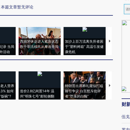
本篇文章暂无评论
西班牙休达进入紧急状态
加沙上百万流离失所者困
马航飞行员
纪录 当局
数千非法移民从摩洛哥闯
于“塑料烤箱” 高温引发健
粒摇头丸 尿
外活动
入
康危机
毒品
上老人营养
特朗普出席葬礼疑似打瞌
视线｜全球
3% 如何
造价2.8亿闲置14年 温
睡引争议 白宫怒斥批评
97个 印度如
饭碗”?
州“明珠七号”邮轮侧翻
者“堕落的白痴”
的夏天
财
伍戈
罗志