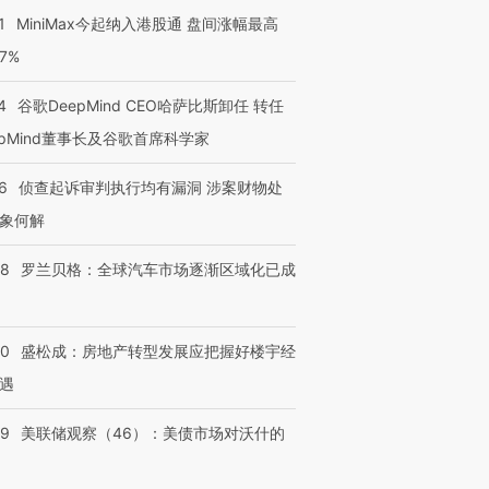
1
MiniMax今起纳入港股通 盘间涨幅最高
77%
4
谷歌DeepMind CEO哈萨比斯卸任 转任
epMind董事长及谷歌首席科学家
6
侦查起诉审判执行均有漏洞 涉案财物处
象何解
58
罗兰贝格：全球汽车市场逐渐区域化已成
50
盛松成：房地产转型发展应把握好楼宇经
遇
39
美联储观察（46）：美债市场对沃什的