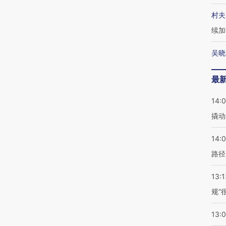
村夫
续加
吴晓
最
14:
撬动
14:0
路径
13:1
规”
13: