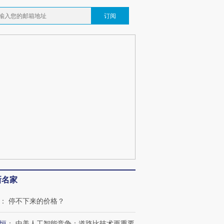
订阅
跨国走私7万
视线｜HY
检体内含3种
泽连斯基密集出访美英 索
秘鲁纳斯卡观光飞机坠毁
术：是什
要防空导弹“救急”
13人遇难
心“花钱找
最热百城独占
视线｜不考竞赛的王虹、
何熬过48°C
38岁梅西上演帽子戏法
围棋失利的邓煜 两位菲尔
习近平抵
阿根廷3-0阿尔及利亚
兹奖得主的“非天才”拼图
再访朝鲜
新名家
：
停不下来的价格？
恒
：
中美人工智能竞争：道路比技术更重要