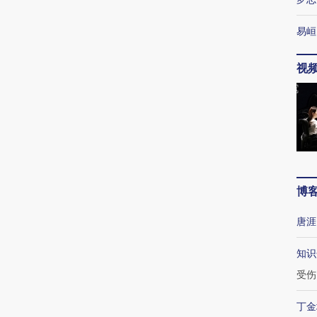
易峘
视
博
唐涯
知识
受伤
丁金