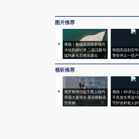
图片推荐
视线｜极端高温致多瑙河
水位跌破纪录 二战沉船与
韩国高温创百年
猛犸象化石接连露出
警告停止一切户
视听推荐
俄罗斯情侣徒手爬上纽约
视线｜60岁以
帝国大厦塔尖 悬挂横幅高
不良发生率达15.
空求婚
守护农村老人的“