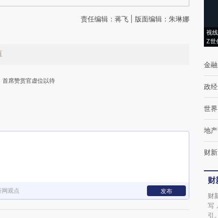
责任编辑：蒋飞 | 版面编辑：朱琳娜
视线
Z世
值
金融
首席赞赏官虚位以待
政经
世界
地产
财新
下
财
新网观点
发布
财
写
引