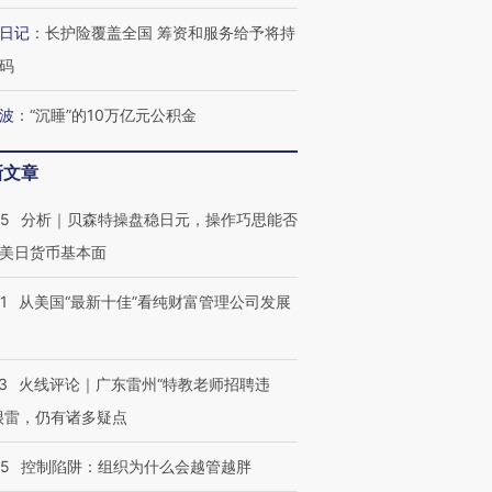
日记
：
长护险覆盖全国 筹资和服务给予将持
码
波
：
“沉睡”的10万亿元公积金
新文章
05
分析｜贝森特操盘稳日元，操作巧思能否
美日货币基本面
1
从美国“最新十佳”看纯财富管理公司发展
3
火线评论｜广东雷州“特教老师招聘违
很雷，仍有诸多疑点
05
控制陷阱：组织为什么会越管越胖