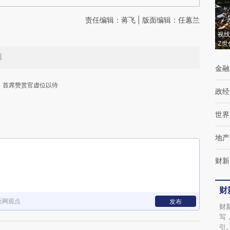
责任编辑：蒋飞 | 版面编辑：任蕙兰
视线
Z世
值
金融
首席赞赏官虚位以待
政经
世界
地产
财新
下
财
新网观点
发布
财
写
引