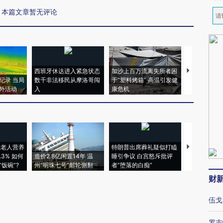
本篇文章暂无评论
西班牙休达进入紧急状态
加沙上百万流离失所者困
视线｜HYR
纪录 当局
数千非法移民从摩洛哥闯
于“塑料烤箱” 高温引发健
术：是什么
外活动
入
康危机
心“花钱找虐
上老人营养
特朗普出席葬礼疑似打瞌
视线｜全球
3% 如何
造价2.8亿闲置14年 温
睡引争议 白宫怒斥批评
97个 印度如
饭碗”?
州“明珠七号”邮轮侧翻
者“堕落的白痴”
的夏天
财
伍戈
罗志