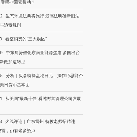
 受哪些因素带动？
42
生态环境法典将施行 最高法明确新旧法
与追责规则
0
看空消费的“三大误区”
59
中东局势催化东南亚能源焦虑 多国出台
新政加速转型
05
分析｜贝森特操盘稳日元，操作巧思能否
美日货币基本面
1
从美国“最新十佳”看纯财富管理公司发展
3
火线评论｜广东雷州“特教老师招聘违
很雷，仍有诸多疑点