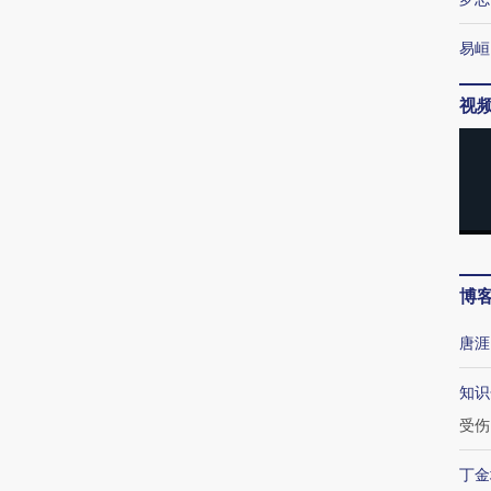
易峘
视
博
唐涯
知识
受伤
丁金