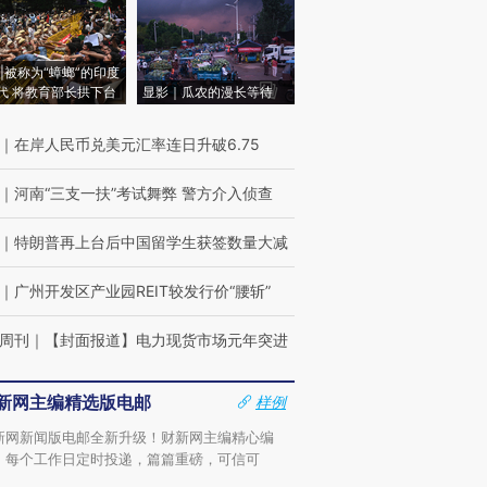
|被称为“蟑螂”的印度
代 将教育部长拱下台
显影｜瓜农的漫长等待
｜
在岸人民币兑美元汇率连日升破6.75
｜
河南“三支一扶”考试舞弊 警方介入侦查
｜
特朗普再上台后中国留学生获签数量大减
｜
广州开发区产业园REIT较发行价“腰斩”
周刊
｜
【封面报道】电力现货市场元年突进
新网主编精选版电邮
样例
新网新闻版电邮全新升级！财新网主编精心编
，每个工作日定时投递，篇篇重磅，可信可
。