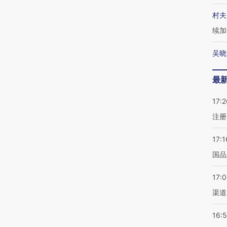
村夫
续加
吴晓
最
17:2
注册
17:1
国品
17:
渠道
16: