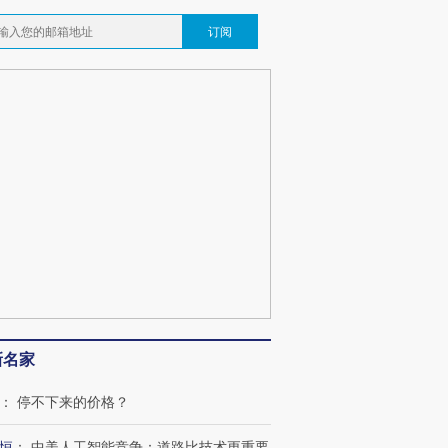
订阅
OX的吸金
马航飞行员跨国走私7万
视线｜被称为“蟑螂”的印
让中产们甘
粒摇头丸 尿检体内含3种
度Z世代 用街头抗争将教
秘鲁纳斯
”？
毒品
育部长拱下台
13人遇难
最热百城独占
视线｜不考竞赛的王虹、
何熬过48°C
38岁梅西上演帽子戏法
围棋失利的邓煜 两位菲尔
习近平抵
阿根廷3-0阿尔及利亚
兹奖得主的“非天才”拼图
再访朝鲜
新名家
：
停不下来的价格？
恒
：
中美人工智能竞争：道路比技术更重要