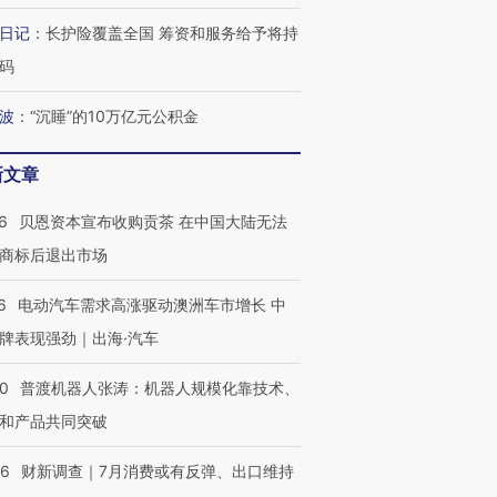
日记
：
长护险覆盖全国 筹资和服务给予将持
码
波
：
“沉睡”的10万亿元公积金
新文章
6
贝恩资本宣布收购贡茶 在中国大陆无法
商标后退出市场
6
电动汽车需求高涨驱动澳洲车市增长 中
牌表现强劲｜出海·汽车
00
普渡机器人张涛：机器人规模化靠技术、
和产品共同突破
56
财新调查｜7月消费或有反弹、出口维持