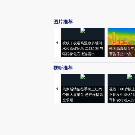
图片推荐
视线｜极端高温致多瑙河
水位跌破纪录 二战沉船与
韩国高温创百年
猛犸象化石接连露出
警告停止一切户
视听推荐
俄罗斯情侣徒手爬上纽约
视线｜60岁以
帝国大厦塔尖 悬挂横幅高
不良发生率达15.
空求婚
守护农村老人的“