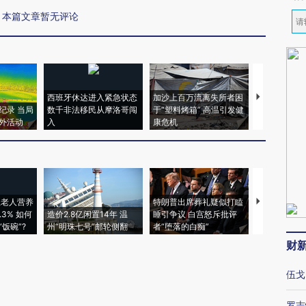
本篇文章暂无评论
西班牙休达进入紧急状态
加沙上百万流离失所者困
视线｜HYR
纪录 当局
数千非法移民从摩洛哥闯
于“塑料烤箱” 高温引发健
术：是什么
外活动
入
康危机
心“花钱找虐
上老人营养
特朗普出席葬礼疑似打瞌
视线｜全球
3% 如何
造价2.8亿闲置14年 温
睡引争议 白宫怒斥批评
97个 印度如
饭碗”?
州“明珠七号”邮轮侧翻
者“堕落的白痴”
的夏天
财
伍戈
罗志