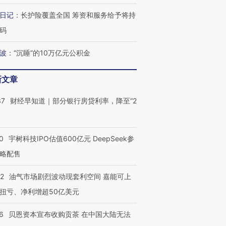
日记
：
长护险覆盖全国 筹资和服务给予将持
码
波
：
“沉睡”的10万亿元公积金
新文章
37
财经早知道｜部分银行房贷利率，降至“2
0
宇树科技IPO估值600亿元 DeepSeek参
略配售
22
油气市场剧烈波动现套利空间 嘉能可上
扭亏、净利增超50亿美元
6
贝恩资本宣布收购贡茶 在中国大陆无法