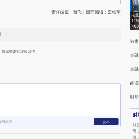
责任编辑：蒋飞 | 版面编辑：田铁军
湖北
12
40
值
独家
首席赞赏官虚位以待
金融
金融
能源
财新
下
财
新网观点
发布
财
写
引