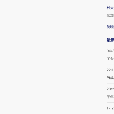
村夫
续加
吴晓
最
06:
字头
22:1
与战
20:
半年
17:2