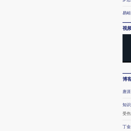
易峘
视
博
唐涯
知识
受伤
丁金