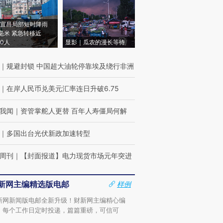
宜昌局部短时降雨
8毫米 紧急转移近
00人
显影｜瓜农的漫长等待
｜
规避封锁 中国超大油轮停靠埃及绕行非洲
｜
在岸人民币兑美元汇率连日升破6.75
我闻
｜
资管掌舵人更替 百年人寿僵局何解
｜
多国出台光伏新政加速转型
周刊
｜
【封面报道】电力现货市场元年突进
新网主编精选版电邮
样例
新网新闻版电邮全新升级！财新网主编精心编
，每个工作日定时投递，篇篇重磅，可信可
。