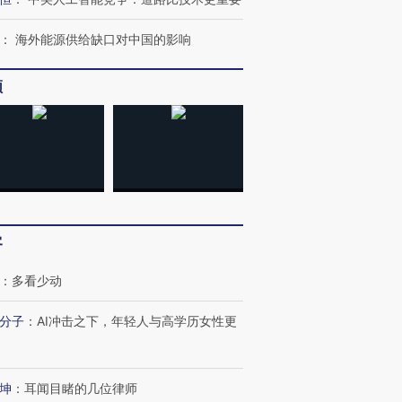
：
海外能源供给缺口对中国的影响
频
客
：
多看少动
分子
：
AI冲击之下，年轻人与高学历女性更
坤
：
耳闻目睹的几位律师