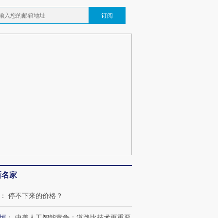
订阅
OX的吸金
马航飞行员跨国走私7万
视线｜被称为“蟑螂”的印
让中产们甘
粒摇头丸 尿检体内含3种
度Z世代 用街头抗争将教
秘鲁纳斯
”？
毒品
育部长拱下台
13人遇难
最热百城独占
视线｜不考竞赛的王虹、
何熬过48°C
38岁梅西上演帽子戏法
围棋失利的邓煜 两位菲尔
习近平抵
阿根廷3-0阿尔及利亚
兹奖得主的“非天才”拼图
再访朝鲜
新名家
：
停不下来的价格？
恒
：
中美人工智能竞争：道路比技术更重要