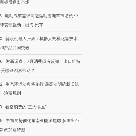
商标后退出市场
6
电动汽车需求高涨驱动澳洲车市增长 中
牌表现强劲｜出海·汽车
00
普渡机器人张涛：机器人规模化靠技术、
和产品共同突破
56
财新调查｜7月消费或有反弹、出口维持
 受哪些因素带动？
42
生态环境法典将施行 最高法明确新旧法
与追责规则
0
看空消费的“三大误区”
59
中东局势催化东南亚能源焦虑 多国出台
新政加速转型