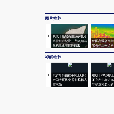
图片推荐
视线｜极端高温致多瑙河
水位跌破纪录 二战沉船与
韩国高温创百年
猛犸象化石接连露出
警告停止一切户
视听推荐
俄罗斯情侣徒手爬上纽约
视线｜60岁以
帝国大厦塔尖 悬挂横幅高
不良发生率达15.
空求婚
守护农村老人的“