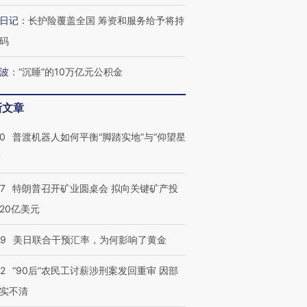
日记
：
长护险覆盖全国 筹资和服务给予将持
码
波
：
“沉睡”的10万亿元公积金
新文章
00
普渡机器人如何平衡“脚踏实地”与“仰望星
？
57
特朗普召开矿业圆桌会 拟向关键矿产投
20亿美元
09
美日联合干预汇率，为何影响了黄金
32
“90后”农民工讨薪涉刑案发回重审 因部
实不清