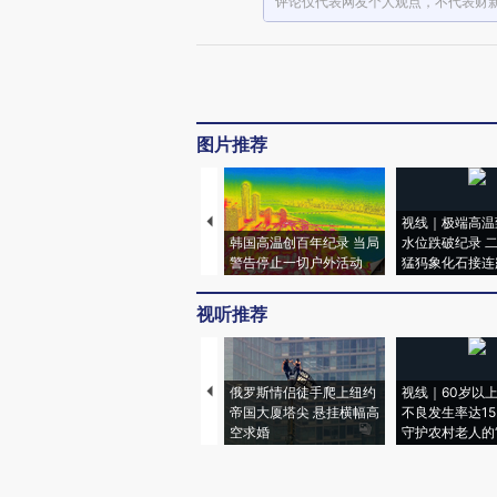
评论仅代表网友个人观点，不代表财
图片推荐
视线｜极端高温
韩国高温创百年纪录 当局
水位跌破纪录 
警告停止一切户外活动
猛犸象化石接连
视听推荐
俄罗斯情侣徒手爬上纽约
视线｜60岁以
帝国大厦塔尖 悬挂横幅高
不良发生率达15.
空求婚
守护农村老人的“