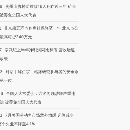
36
贵州山脚树矿难致16人死亡近三年 矿长
被罢免全国人大代表
2
非京籍五环内购房社保降至一年 北京市公
最高可贷340万元
7
寒武纪上半年净利润同比翻倍 营收增速
放缓
53
对话｜邱仁宗：临床研究参与者的安全永
第一位
06
全国人大常委会：六名将领涉嫌严重违
法 被罢免全国人大代表
43
7月美国劳动力市场意外放缓 岗位减少
3万个失业率降至4.1%