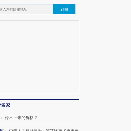
订阅
跨国走私7万
视线｜被称为“蟑螂”的印
视线｜“入侵”还是“人道危
检体内含3种
度Z世代 用街头抗争将教
机”？难民潮撕裂西班牙
秘鲁纳斯
育部长拱下台
飞地休达
13人遇难
葬礼疑似打瞌
视线｜极端高温致多瑙河
视线｜不
新名家
宫怒斥批评
38岁梅西上演帽子戏法
水位跌破纪录 二战沉船与
围棋失利
痴”
阿根廷3-0阿尔及利亚
猛犸象化石接连露出
兹奖得主
：
停不下来的价格？
恒
：
中美人工智能竞争：道路比技术更重要