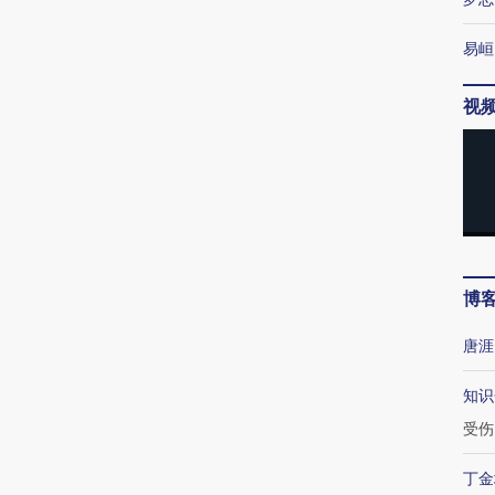
易峘
视
博
唐涯
知识
受伤
丁金