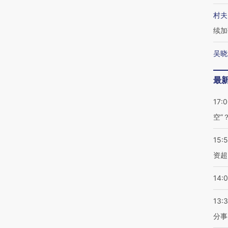
村夫
续加
吴晓
最
17:
空”
15:
资超
14:
13:
分事