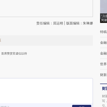
“入
民潮
责任编辑：屈运栩 | 版面编辑：朱琳娜
特稿
值
金融
金融
首席赞赏官虚位以待
世界
财新
财
下
财
写
引