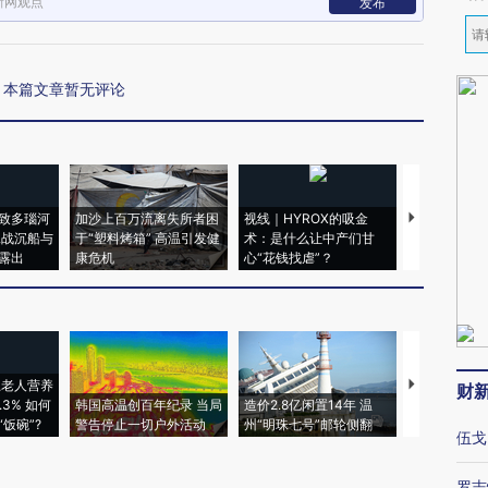
新网观点
发布
本篇文章暂无评论
致多瑙河
加沙上百万流离失所者困
视线｜HYROX的吸金
马航飞行员
二战沉船与
于“塑料烤箱” 高温引发健
术：是什么让中产们甘
粒摇头丸 尿
露出
康危机
心“花钱找虐”？
毒品
上老人营养
特朗普出席
财
3% 如何
韩国高温创百年纪录 当局
造价2.8亿闲置14年 温
睡引争议 白
饭碗”?
警告停止一切户外活动
州“明珠七号”邮轮侧翻
者“堕落的白
伍戈
罗志