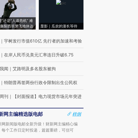
侵”还是“人道危机” 难
撕裂西班牙飞地休达
显影｜瓜农的漫长等待
｜
宇树发行市值610亿 先行者的加速和考验
｜
在岸人民币兑美元汇率连日升破6.75
我闻
｜
艾路明及多名股东被拘
｜
特朗普再签两份行政令限制出生公民权
周刊
｜
【封面报道】电力现货市场元年突进
新网主编精选版电邮
样例
新网新闻版电邮全新升级！财新网主编精心编
，每个工作日定时投递，篇篇重磅，可信可
。