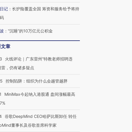
日记
：
长护险覆盖全国 筹资和服务给予将持
码
波
：
“沉睡”的10万亿元公积金
新文章
3
火线评论｜广东雷州“特教老师招聘违
很雷，仍有诸多疑点
05
控制陷阱：组织为什么会越管越胖
1
MiniMax今起纳入港股通 盘间涨幅最高
77%
4
谷歌DeepMind CEO哈萨比斯卸任 转任
epMind董事长及谷歌首席科学家