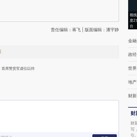
视线
度Z
台
责任编辑：蒋飞 | 版面编辑：潘宇静
金融
值
政经
世界
首席赞赏官虚位以待
地产
财新
财
下
财
写
引