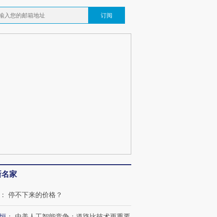
订阅
跨国走私7万
视线｜HY
检体内含3种
泽连斯基密集出访美英 索
秘鲁纳斯卡观光飞机坠毁
术：是什
要防空导弹“救急”
13人遇难
心“花钱找
最热百城独占
视线｜不考竞赛的王虹、
新名家
何熬过48°C
38岁梅西上演帽子戏法
围棋失利的邓煜 两位菲尔
习近平抵
阿根廷3-0阿尔及利亚
兹奖得主的“非天才”拼图
再访朝鲜
：
停不下来的价格？
恒
：
中美人工智能竞争：道路比技术更重要