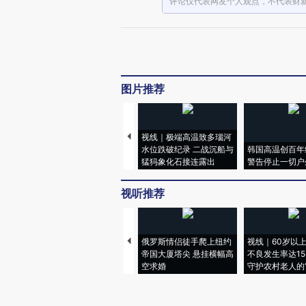
评论仅代表网友个人观点，不代表财
图片推荐
视线｜极端高温致多瑙河
水位跌破纪录 二战沉船与
韩国高温创百年
猛犸象化石接连露出
警告停止一切户
视听推荐
俄罗斯情侣徒手爬上纽约
视线｜60岁以
帝国大厦塔尖 悬挂横幅高
不良发生率达15.
空求婚
守护农村老人的“