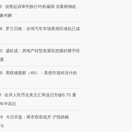
6
侦查起诉审判执行均有漏洞 涉案财物处
象何解
58
罗兰贝格：全球汽车市场逐渐区域化已成
50
盛松成：房地产转型发展应把握好楼宇经
遇
39
美联储观察（46）：美债市场对沃什的
1
在岸人民币兑美元汇率连日升破6.75 重
年半高位
29
今日开盘：两市双双低开 沪指跌幅
6%