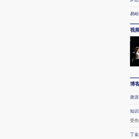
易峘
视
博
唐涯
知识
受伤
丁金