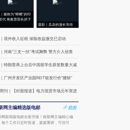
｜被称为“蟑螂”的印
世代 将教育部长拱下
显影｜瓜农的漫长等待
｜
境外收入征税 保险收益缴交已启动
｜
河南“三支一扶”考试舞弊 警方介入侦查
｜
特朗普再上台后中国留学生获签数量大减
｜
广州开发区产业园REIT较发行价“腰斩”
周刊
｜
【封面报道】电力现货市场元年突进
新网主编精选版电邮
样例
新网新闻版电邮全新升级！财新网主编精心编
，每个工作日定时投递，篇篇重磅，可信可
。