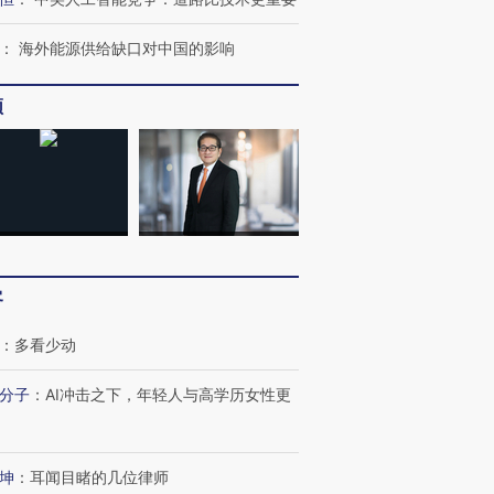
：
海外能源供给缺口对中国的影响
频
跨国走私7万
视线｜被称为“蟑螂”的印
视线｜“入侵”还是“人道危
检体内含3种
度Z世代 用街头抗争将教
机”？难民潮撕裂西班牙
秘鲁纳斯
育部长拱下台
飞地休达
13人遇难
客
：
多看少动
最热百城独占
视线｜不
何熬过48°C
38岁梅西上演帽子戏法
韩国高温创百年纪录 当局
围棋失利
分子
：
AI冲击之下，年轻人与高学历女性更
阿根廷3-0阿尔及利亚
警告停止一切户外活动
兹奖得主
坤
：
耳闻目睹的几位律师