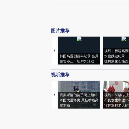
图片推荐
视线｜极端高温
韩国高温创百年纪录 当局
水位跌破纪录 
警告停止一切户外活动
猛犸象化石接连
视听推荐
俄罗斯情侣徒手爬上纽约
视线｜60岁以
帝国大厦塔尖 悬挂横幅高
不良发生率达15.
空求婚
守护农村老人的“