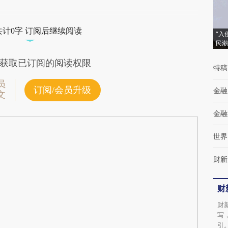
共计0字 订阅后继续阅读
“入
民潮
获取已订阅的阅读权限
特稿
员
订阅/会员升级
金融
文
金融
世界
财新
财
财
写
引