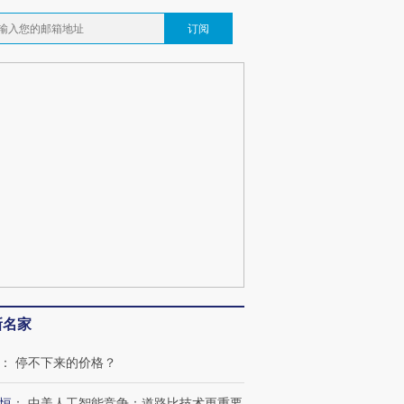
订阅
新名家
：
停不下来的价格？
恒
：
中美人工智能竞争：道路比技术更重要