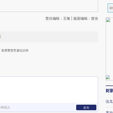
责任编辑：王臻 | 版面编辑：曾佳
值
首席赞赏官虚位以待
下
财
伍戈
新网观点
发布
罗志