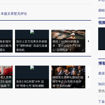
易峘
本篇文章暂无评论
视
致多瑙河
加沙上百万流离失所者困
视线｜HYROX的吸金
马航飞行员
二战沉船与
于“塑料烤箱” 高温引发健
术：是什么让中产们甘
粒摇头丸 尿
露出
康危机
心“花钱找虐”？
毒品
博
唐涯
上老人营养
特朗普出席葬礼疑似打瞌
视线｜全球
3% 如何
造价2.8亿闲置14年 温
睡引争议 白宫怒斥批评
97个 印度如
知识
饭碗”?
州“明珠七号”邮轮侧翻
者“堕落的白痴”
的夏天
受伤
丁金