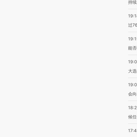
持续
19:1
过7
19:1
能否
19:
大选
19:0
会向
18:
候任
17: