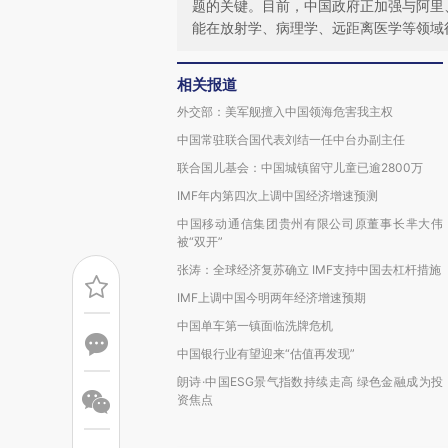
题的关键。目前，中国政府正加强与阿里
能在放射学、病理学、远距离医学等领域
相关报道
外交部：美军舰擅入中国领海危害我主权
中国常驻联合国代表刘结一任中台办副主任
联合国儿基会：中国城镇留守儿童已逾2800万
IMF年内第四次上调中国经济增速预测
中国移动通信集团贵州有限公司原董事长芈大伟
被“双开”
张涛：全球经济复苏确立 IMF支持中国去杠杆措施
IMF上调中国今明两年经济增速预期
中国单车第一镇面临洗牌危机
中国银行业有望迎来“估值再发现”
朗诗·中国ESG景气指数持续走高 绿色金融成为投
资焦点