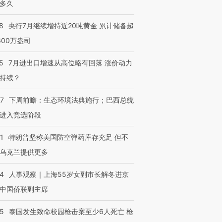
多久
8
央行7月继续增持近20吨黄金 累计储备超
600万盎司
5
7月进出口增速从高位略有回落 涨价动力
持续？
07
下周前瞻：生态环境法典施行；巴西总统
进入竞选阶段
1
特朗普坚称美国防空弹药库存充足 但不
乌克兰提供更多
24
人事观察｜上海55岁女副市长解冬进京
中国侨联副主席
45
泰国发生致命校园枪击案至少6人死亡 枪