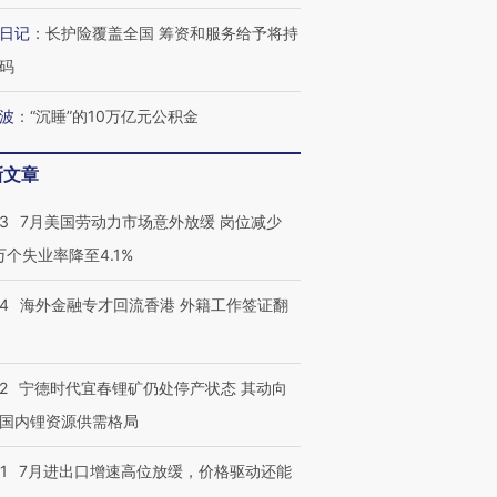
日记
：
长护险覆盖全国 筹资和服务给予将持
码
波
：
“沉睡”的10万亿元公积金
新文章
43
7月美国劳动力市场意外放缓 岗位减少
3万个失业率降至4.1%
14
海外金融专才回流香港 外籍工作签证翻
2
宁德时代宜春锂矿仍处停产状态 其动向
国内锂资源供需格局
1
7月进出口增速高位放缓，价格驱动还能