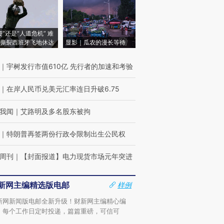
侵”还是“人道危机” 难
撕裂西班牙飞地休达
显影｜瓜农的漫长等待
｜
宇树发行市值610亿 先行者的加速和考验
｜
在岸人民币兑美元汇率连日升破6.75
我闻
｜
艾路明及多名股东被拘
｜
特朗普再签两份行政令限制出生公民权
周刊
｜
【封面报道】电力现货市场元年突进
新网主编精选版电邮
样例
新网新闻版电邮全新升级！财新网主编精心编
，每个工作日定时投递，篇篇重磅，可信可
。