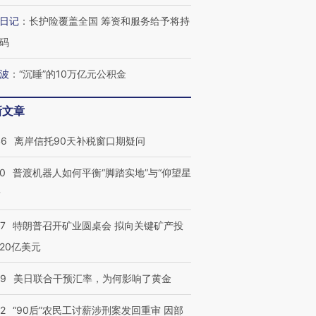
日记
：
长护险覆盖全国 筹资和服务给予将持
码
波
：
“沉睡”的10万亿元公积金
新文章
46
离岸信托90天补税窗口期疑问
00
普渡机器人如何平衡“脚踏实地”与“仰望星
？
57
特朗普召开矿业圆桌会 拟向关键矿产投
20亿美元
09
美日联合干预汇率，为何影响了黄金
32
“90后”农民工讨薪涉刑案发回重审 因部