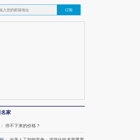
订阅
”还是“人道危
湖北宜昌局部短时降雨
哈尔滨遭遇短时极端强降
撕裂西班牙
128毫米 紧急转移近
雨 3小时累计雨量超80毫
秘鲁纳斯
4000人
米
13人遇难
葬礼疑似打瞌
视线｜极端高温致多瑙河
视线｜不
宫怒斥批评
38岁梅西上演帽子戏法
水位跌破纪录 二战沉船与
围棋失利
痴”
阿根廷3-0阿尔及利亚
猛犸象化石接连露出
兹奖得主
新名家
：
停不下来的价格？
恒
：
中美人工智能竞争：道路比技术更重要