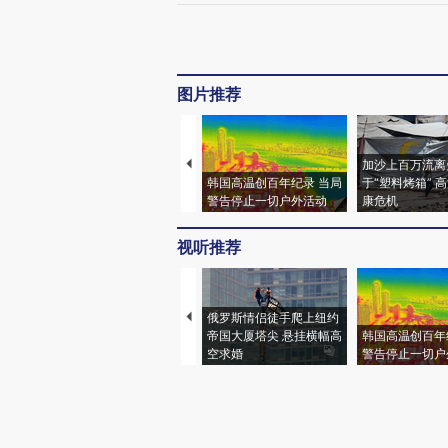
图片推荐
加沙上百万流离
韩国高温创百年纪录 当局
于“塑料烤箱” 
警告停止一切户外活动
康危机
视听推荐
俄罗斯情侣徒手爬上纽约
帝国大厦塔尖 悬挂横幅高
韩国高温创百年
空求婚
警告停止一切户