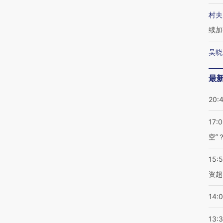
村夫
续加
吴晓
最
20:
17:
空”
15:
资超
14:
13: