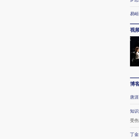
易峘
视
博
唐涯
知识
受伤
丁金