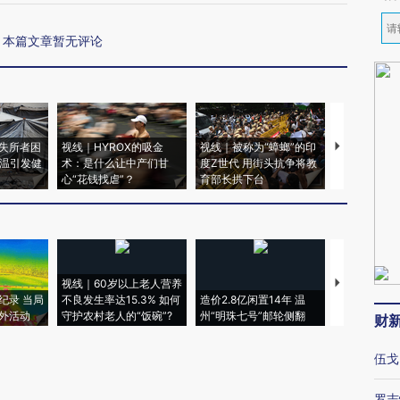
本篇文章暂无评论
失所者困
视线｜HYROX的吸金
视线｜被称为“蟑螂”的印
视线｜“入侵
高温引发健
术：是什么让中产们甘
度Z世代 用街头抗争将教
机”？难民潮
心“花钱找虐”？
育部长拱下台
飞地休达
视线｜60岁以上老人营养
特朗普出席
纪录 当局
不良发生率达15.3% 如何
造价2.8亿闲置14年 温
睡引争议 白
外活动
守护农村老人的“饭碗”?
州“明珠七号”邮轮侧翻
者“堕落的白
财
伍戈
罗志