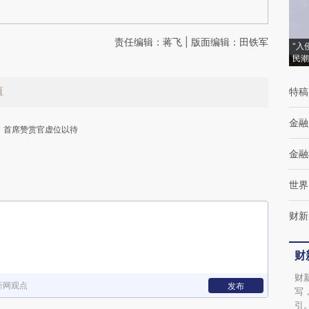
责任编辑：蒋飞 | 版面编辑：田铁军
“入
民潮
值
特稿
金融
首席赞赏官虚位以待
金融
世界
财新
下
财
财
新网观点
发布
写
引