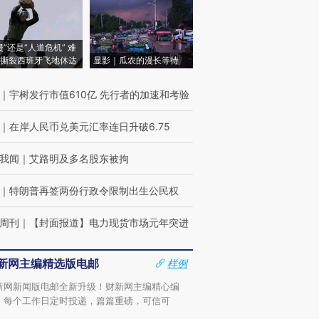
侵”还是“人道危机” 难
撕裂西班牙飞地休达
显影｜瓜农的漫长等待
｜
宇树发行市值610亿 先行者的加速和考验
｜
在岸人民币兑美元汇率连日升破6.75
我闻
｜
艾路明及多名股东被拘
｜
特朗普再签两份行政令限制出生公民权
周刊
｜
【封面报道】电力现货市场元年突进
新网主编精选版电邮
样例
新网新闻版电邮全新升级！财新网主编精心编
，每个工作日定时投递，篇篇重磅，可信可
。