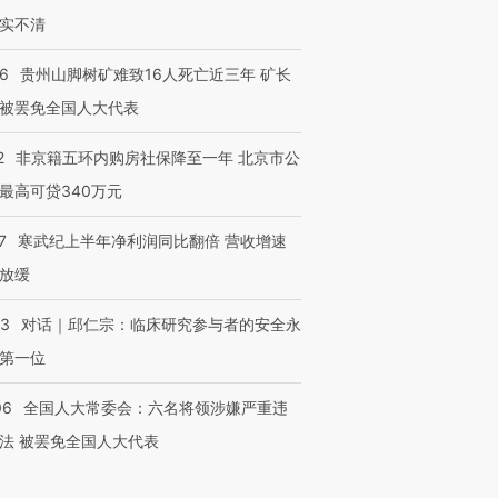
实不清
36
贵州山脚树矿难致16人死亡近三年 矿长
被罢免全国人大代表
2
非京籍五环内购房社保降至一年 北京市公
最高可贷340万元
7
寒武纪上半年净利润同比翻倍 营收增速
放缓
53
对话｜邱仁宗：临床研究参与者的安全永
第一位
06
全国人大常委会：六名将领涉嫌严重违
法 被罢免全国人大代表