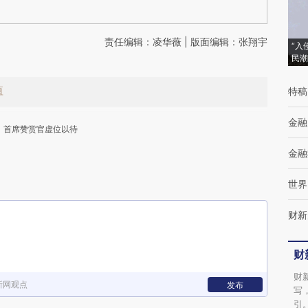
责任编辑：凌华薇 | 版面编辑：张翔宇
“入
民潮
值
特稿
金融
首席赞赏官虚位以待
金融
世界
财新
下
财
财
新网观点
发布
写
引