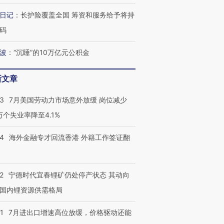
日记
：
长护险覆盖全国 筹资和服务给予将持
码
波
：
“沉睡”的10万亿元公积金
新文章
43
7月美国劳动力市场意外放缓 岗位减少
3万个失业率降至4.1%
14
海外金融专才回流香港 外籍工作签证翻
2
宁德时代宜春锂矿仍处停产状态 其动向
国内锂资源供需格局
1
7月进出口增速高位放缓，价格驱动还能