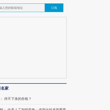
订阅
跨国走私7万
视线｜被称为“蟑螂”的印
视线｜“入侵”还是“人道危
检体内含3种
度Z世代 用街头抗争将教
机”？难民潮撕裂西班牙
秘鲁纳斯
育部长拱下台
飞地休达
13人遇难
最热百城独占
视线｜不
何熬过48°C
38岁梅西上演帽子戏法
韩国高温创百年纪录 当局
围棋失利
阿根廷3-0阿尔及利亚
警告停止一切户外活动
兹奖得主
新名家
：
停不下来的价格？
恒
：
中美人工智能竞争：道路比技术更重要