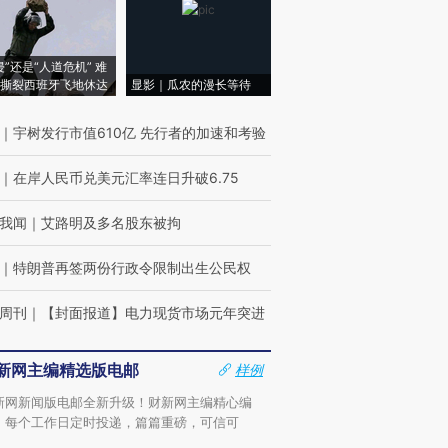
侵”还是“人道危机” 难
撕裂西班牙飞地休达
显影｜瓜农的漫长等待
｜
宇树发行市值610亿 先行者的加速和考验
｜
在岸人民币兑美元汇率连日升破6.75
我闻
｜
艾路明及多名股东被拘
｜
特朗普再签两份行政令限制出生公民权
周刊
｜
【封面报道】电力现货市场元年突进
新网主编精选版电邮
样例
新网新闻版电邮全新升级！财新网主编精心编
，每个工作日定时投递，篇篇重磅，可信可
。