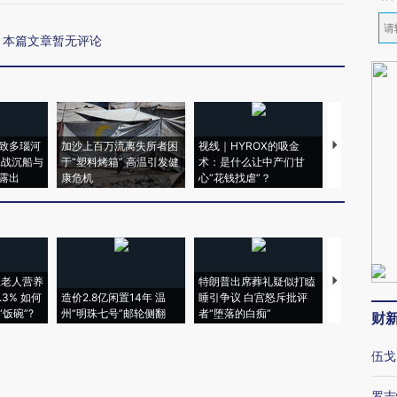
本篇文章暂无评论
致多瑙河
加沙上百万流离失所者困
视线｜HYROX的吸金
马航飞行员
二战沉船与
于“塑料烤箱” 高温引发健
术：是什么让中产们甘
粒摇头丸 尿
露出
康危机
心“花钱找虐”？
毒品
上老人营养
特朗普出席葬礼疑似打瞌
视线｜全球
3% 如何
造价2.8亿闲置14年 温
睡引争议 白宫怒斥批评
97个 印度如
饭碗”?
州“明珠七号”邮轮侧翻
者“堕落的白痴”
的夏天
财
伍戈
罗志