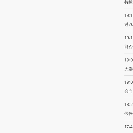
持续
19:1
过7
19:1
能否
19:
大选
19:0
会向
18:
候任
17: