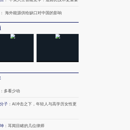
：
海外能源供给缺口对中国的影响
频
客
：
多看少动
分子
：
AI冲击之下，年轻人与高学历女性更
坤
：
耳闻目睹的几位律师