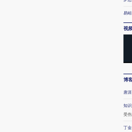
易峘
视
博
唐涯
知识
受伤
丁金