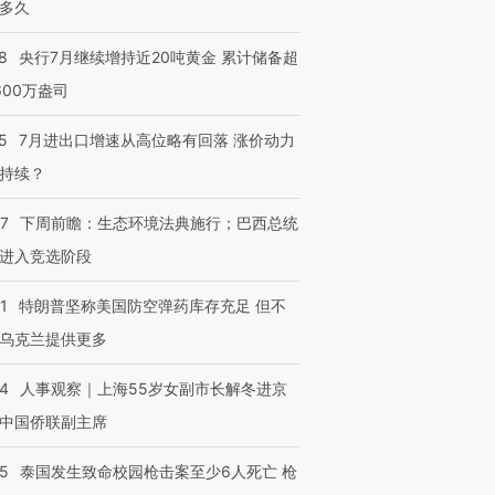
多久
8
央行7月继续增持近20吨黄金 累计储备超
600万盎司
5
7月进出口增速从高位略有回落 涨价动力
持续？
07
下周前瞻：生态环境法典施行；巴西总统
进入竞选阶段
1
特朗普坚称美国防空弹药库存充足 但不
乌克兰提供更多
24
人事观察｜上海55岁女副市长解冬进京
中国侨联副主席
45
泰国发生致命校园枪击案至少6人死亡 枪