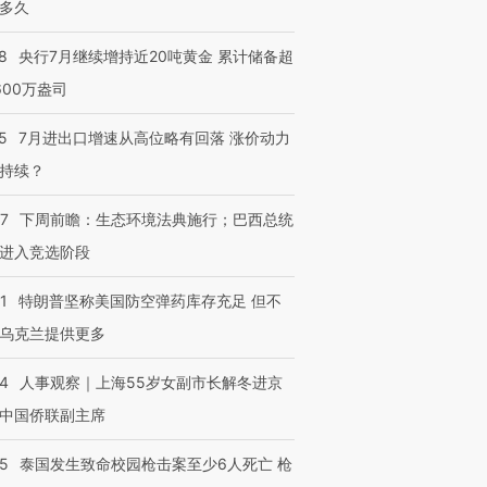
多久
8
央行7月继续增持近20吨黄金 累计储备超
600万盎司
5
7月进出口增速从高位略有回落 涨价动力
持续？
07
下周前瞻：生态环境法典施行；巴西总统
进入竞选阶段
1
特朗普坚称美国防空弹药库存充足 但不
乌克兰提供更多
24
人事观察｜上海55岁女副市长解冬进京
中国侨联副主席
45
泰国发生致命校园枪击案至少6人死亡 枪