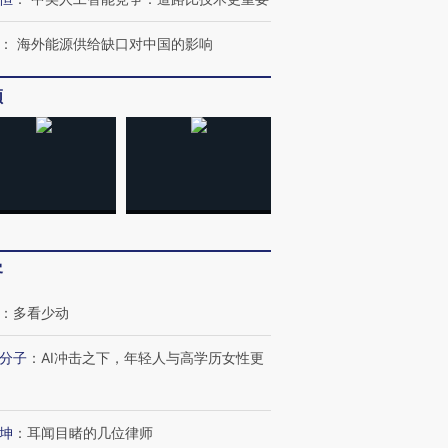
：
海外能源供给缺口对中国的影响
频
跨国走私7万
视线｜被称为“蟑螂”的印
视线｜“入侵”还是“人道危
检体内含3种
度Z世代 用街头抗争将教
机”？难民潮撕裂西班牙
秘鲁纳斯
育部长拱下台
飞地休达
13人遇难
客
：
多看少动
最热百城独占
视线｜不
何熬过48°C
38岁梅西上演帽子戏法
韩国高温创百年纪录 当局
围棋失利
分子
：
AI冲击之下，年轻人与高学历女性更
阿根廷3-0阿尔及利亚
警告停止一切户外活动
兹奖得主
坤
：
耳闻目睹的几位律师