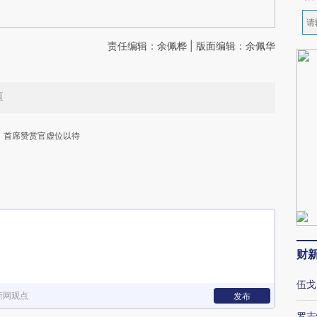
责任编辑：余佩桦 | 版面编辑：余佩华
值
首席赞赏官虚位以待
下
财
伍戈
新网观点
发布
罗志