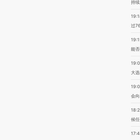
持续
19:1
过7
19:1
能否
19:
大选
19:0
会向
18:
候任
17: