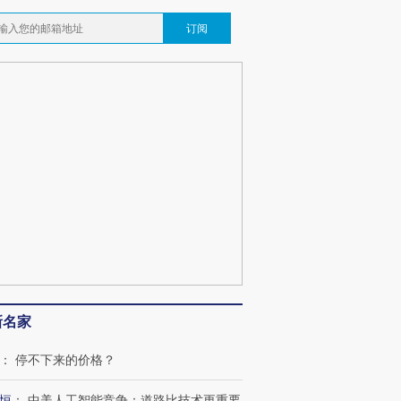
订阅
新名家
：
停不下来的价格？
恒
：
中美人工智能竞争：道路比技术更重要