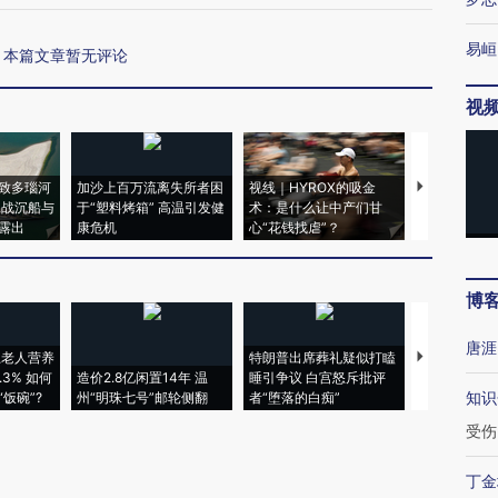
易峘
本篇文章暂无评论
视
致多瑙河
加沙上百万流离失所者困
视线｜HYROX的吸金
马航飞行员
二战沉船与
于“塑料烤箱” 高温引发健
术：是什么让中产们甘
粒摇头丸 尿
露出
康危机
心“花钱找虐”？
毒品
博
唐涯
上老人营养
特朗普出席葬礼疑似打瞌
视线｜全球
3% 如何
造价2.8亿闲置14年 温
睡引争议 白宫怒斥批评
97个 印度如
知识
饭碗”?
州“明珠七号”邮轮侧翻
者“堕落的白痴”
的夏天
受伤
丁金