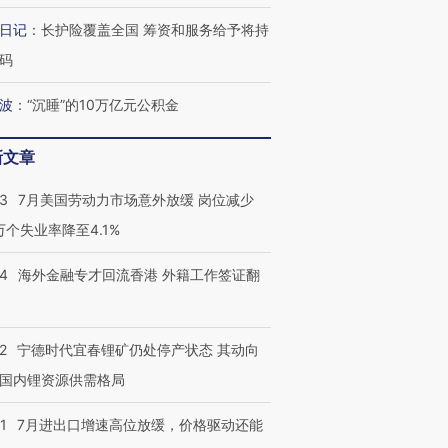
日记
：
长护险覆盖全国 筹资和服务给予将持
码
波
：
“沉睡”的10万亿元公积金
新文章
43
7月美国劳动力市场意外放缓 岗位减少
3万个失业率降至4.1%
14
海外金融专才回流香港 外籍工作签证翻
2
宁德时代宜春锂矿仍处停产状态 其动向
国内锂资源供需格局
1
7月进出口增速高位放缓，价格驱动还能