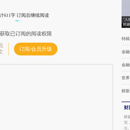
计611字 订阅后继续阅读
“入
民潮
获取已订阅的阅读权限
特稿
员
订阅/会员升级
文
金融
金融
世界
财新
财
财
写
引