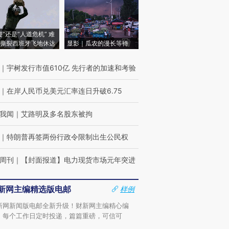
侵”还是“人道危机” 难
撕裂西班牙飞地休达
显影｜瓜农的漫长等待
｜
宇树发行市值610亿 先行者的加速和考验
｜
在岸人民币兑美元汇率连日升破6.75
我闻
｜
艾路明及多名股东被拘
｜
特朗普再签两份行政令限制出生公民权
周刊
｜
【封面报道】电力现货市场元年突进
新网主编精选版电邮
样例
新网新闻版电邮全新升级！财新网主编精心编
，每个工作日定时投递，篇篇重磅，可信可
。