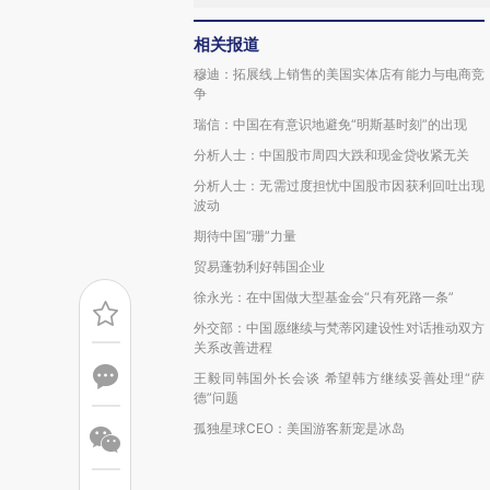
相关报道
穆迪：拓展线上销售的美国实体店有能力与电商竞
争
瑞信：中国在有意识地避免“明斯基时刻”的出现
分析人士：中国股市周四大跌和现金贷收紧无关
分析人士：无需过度担忧中国股市因获利回吐出现
波动
期待中国“珊”力量
贸易蓬勃利好韩国企业
徐永光：在中国做大型基金会“只有死路一条”
外交部：中国愿继续与梵蒂冈建设性对话推动双方
关系改善进程
王毅同韩国外长会谈 希望韩方继续妥善处理“萨
德”问题
孤独星球CEO：美国游客新宠是冰岛