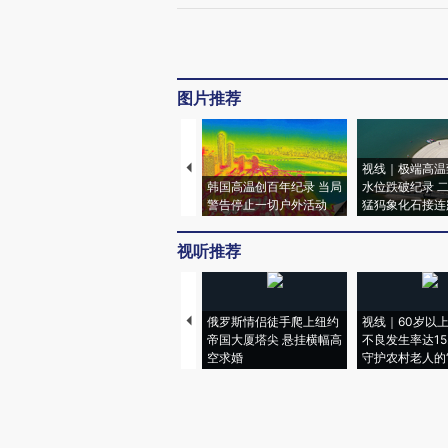
图片推荐
视线｜极端高温
韩国高温创百年纪录 当局
水位跌破纪录 
警告停止一切户外活动
猛犸象化石接连
视听推荐
俄罗斯情侣徒手爬上纽约
视线｜60岁以
帝国大厦塔尖 悬挂横幅高
不良发生率达15.
空求婚
守护农村老人的“