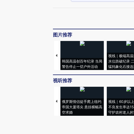
图片推荐
视线｜极端高温
韩国高温创百年纪录 当局
水位跌破纪录 
警告停止一切户外活动
猛犸象化石接连
视听推荐
俄罗斯情侣徒手爬上纽约
视线｜60岁以
帝国大厦塔尖 悬挂横幅高
不良发生率达15.
空求婚
守护农村老人的“