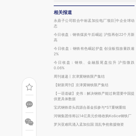
相关报道
永鼎子公司联合中标孟加拉电厂项目|中企全球动
态
今日收盘：钢铁煤炭午后崛起 沪指再创22个月新
高
今日收盘：钢铁有色崛起护盘 创业板指放量跌逾
2%
今日收盘：钢铁、金融股尾盘拉升 沪指微跌
0.06%
周刊速递丨京津冀钢铁限产集结
【财新周刊】京津冀钢铁限产集结
【一语道破】史伟：解决钢铁产能过剩需要中国提
供更具体数据
宝武钢铁牵头四源合基金拟参与*ST重钢重组
河钢集团传将以14亿美元价格收购Košice钢铁厂
罗兴亚难民涌入孟加拉国 混乱争抢救援物资