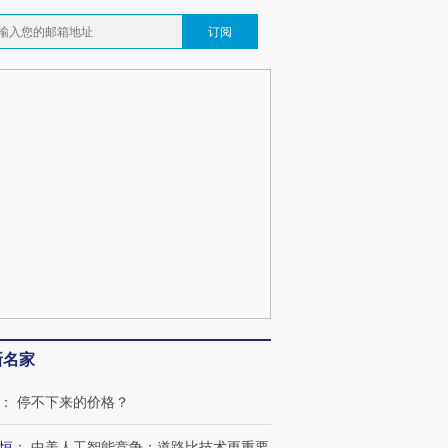
订阅
新名家
：
停不下来的价格？
恒
：
中美人工智能竞争：道路比技术更重要