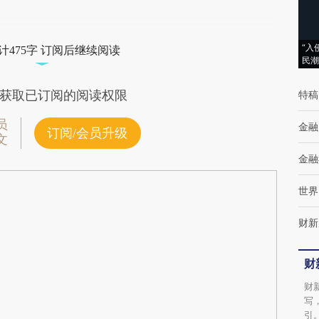
“入
计475字 订阅后继续阅读
民潮
获取已订阅的阅读权限
特稿
员
金融
订阅/会员升级
文
金融
世界
财新
财
财
写
引