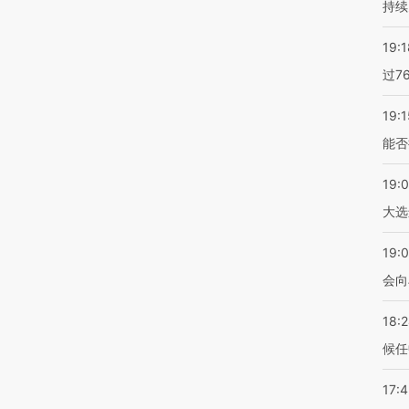
持续
19:1
过7
19:1
能否
19:
大选
19:0
会向
18:
候任
17: