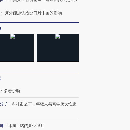
：
海外能源供给缺口对中国的影响
频
跨国走私7万
视线｜被称为“蟑螂”的印
视线｜“入侵”还是“人道危
检体内含3种
度Z世代 用街头抗争将教
机”？难民潮撕裂西班牙
秘鲁纳斯
育部长拱下台
飞地休达
13人遇难
客
：
多看少动
最热百城独占
视线｜不
分子
：
AI冲击之下，年轻人与高学历女性更
何熬过48°C
38岁梅西上演帽子戏法
韩国高温创百年纪录 当局
围棋失利
阿根廷3-0阿尔及利亚
警告停止一切户外活动
兹奖得主
坤
：
耳闻目睹的几位律师