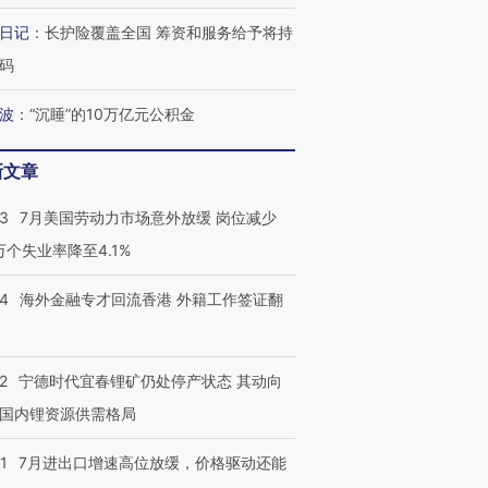
日记
：
长护险覆盖全国 筹资和服务给予将持
码
波
：
“沉睡”的10万亿元公积金
新文章
43
7月美国劳动力市场意外放缓 岗位减少
3万个失业率降至4.1%
14
海外金融专才回流香港 外籍工作签证翻
2
宁德时代宜春锂矿仍处停产状态 其动向
国内锂资源供需格局
1
7月进出口增速高位放缓，价格驱动还能