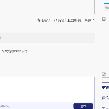
责任编辑：张易萌 | 版面编辑：余佩华
值
首席赞赏官虚位以待
财
下
伍戈
新网观点
发布
罗志