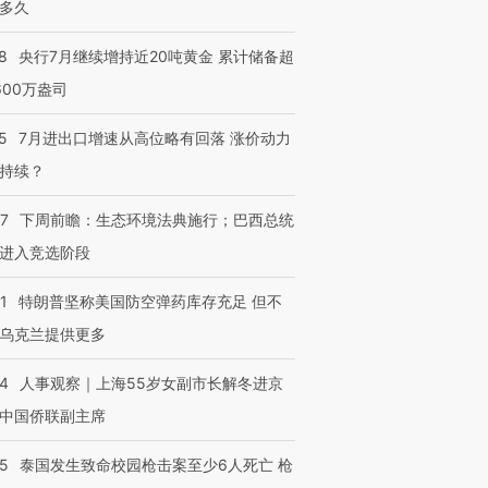
多久
8
央行7月继续增持近20吨黄金 累计储备超
600万盎司
5
7月进出口增速从高位略有回落 涨价动力
持续？
07
下周前瞻：生态环境法典施行；巴西总统
进入竞选阶段
1
特朗普坚称美国防空弹药库存充足 但不
乌克兰提供更多
24
人事观察｜上海55岁女副市长解冬进京
中国侨联副主席
45
泰国发生致命校园枪击案至少6人死亡 枪