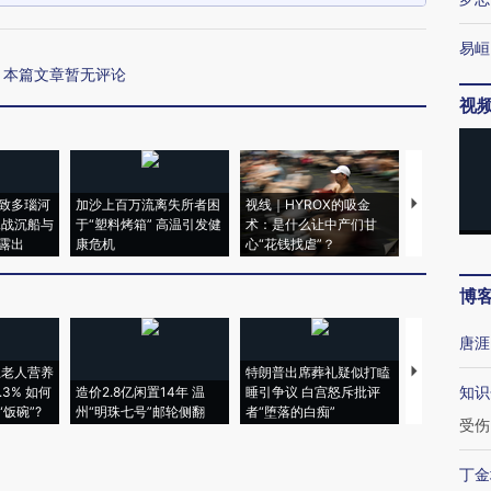
易峘
本篇文章暂无评论
视
致多瑙河
加沙上百万流离失所者困
视线｜HYROX的吸金
马航飞行员
二战沉船与
于“塑料烤箱” 高温引发健
术：是什么让中产们甘
粒摇头丸 尿
露出
康危机
心“花钱找虐”？
毒品
博
唐涯
上老人营养
特朗普出席葬礼疑似打瞌
视线｜全球
知识
3% 如何
造价2.8亿闲置14年 温
睡引争议 白宫怒斥批评
97个 印度如
饭碗”?
州“明珠七号”邮轮侧翻
者“堕落的白痴”
的夏天
受伤
丁金