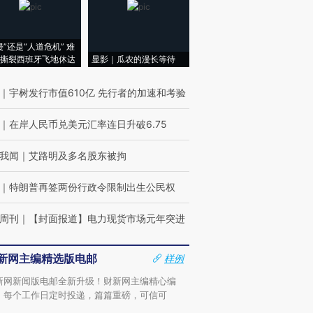
侵”还是“人道危机” 难
撕裂西班牙飞地休达
显影｜瓜农的漫长等待
｜
宇树发行市值610亿 先行者的加速和考验
｜
在岸人民币兑美元汇率连日升破6.75
我闻
｜
艾路明及多名股东被拘
｜
特朗普再签两份行政令限制出生公民权
周刊
｜
【封面报道】电力现货市场元年突进
新网主编精选版电邮
样例
新网新闻版电邮全新升级！财新网主编精心编
，每个工作日定时投递，篇篇重磅，可信可
。