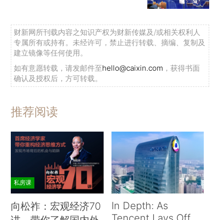
财新网所刊载内容之知识产权为财新传媒及/或相关权利人
专属所有或持有。未经许可，禁止进行转载、摘编、复制及
建立镜像等任何使用。
如有意愿转载，请发邮件至
hello@caixin.com
，获得书面
确认及授权后，方可转载。
推荐阅读
私房课
In Depth: As
向松祚：宏观经济70
Tencent Lays Off
讲，带你了解国内外