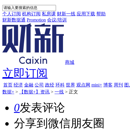
个人订阅
机构订阅
私房课
财新一线
应用下载
帮助
财新数据通
Promotion
会议/培训
商城
立即订阅
首页
经济
金融
公司
政经
环科
世界
观点网
mini+
博客
周刊
图
数据+
>
【数据+】资讯
>
一线
>
正文
0
发表评论
分享到微信朋友圈