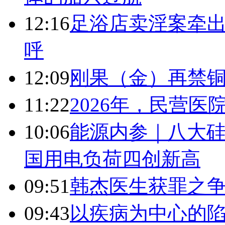
12:16
足浴店卖淫案牵出
呼
12:09
刚果（金）再禁
11:22
2026年，民营
10:06
能源内参｜八大硅
国用电负荷四创新高
09:51
韩杰医生获罪之
09:43
以疾病为中心的