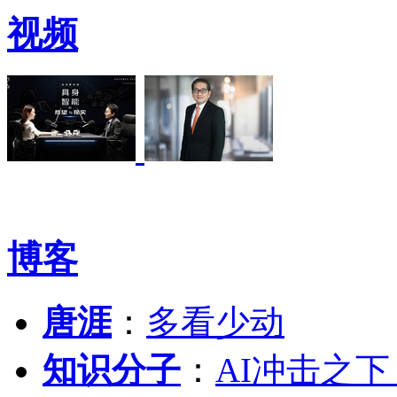
视频
博客
唐涯
：
多看少动
知识分子
：
AI冲击之