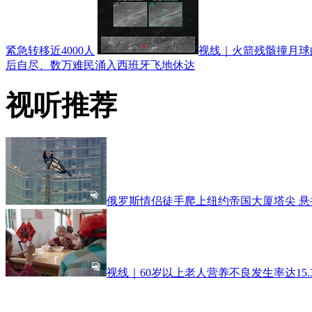
紧急转移近4000人
视线｜火箭残骸撞月球的
后自尽、数万难民涌入西班牙飞地休达
视听推荐
俄罗斯情侣徒手爬上纽约帝国大厦塔尖 
视线｜60岁以上老人营养不良发生率达15.