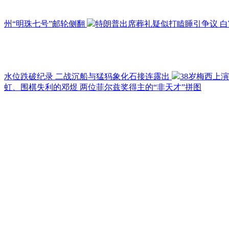
州“明珠七号”邮轮侧翻
特朗普出席葬礼疑似打瞌睡引争议 白
水位跌破纪录 二战沉船与猛犸象化石接连露出
38岁梅西上
虹、围棋失利的邓煜 两位菲尔兹奖得主的“非天才”拼图