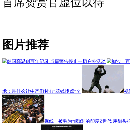
首席赞赏官虚位以待
图片推荐
韩国高温创百年纪录 当局警告停止一切户外活动
加沙上百
术：是什么让中产们甘心“花钱找虐”？
视
视线｜被称为“蟑螂”的印度Z世代 用街