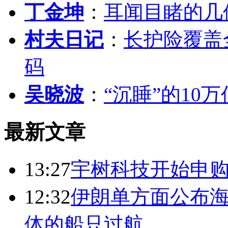
丁金坤
：
耳闻目睹的几
村夫日记
：
长护险覆盖
码
吴晓波
：
“沉睡”的10
最新文章
13:27
宇树科技开始申购
12:32
伊朗单方面公布海
体的船只过航