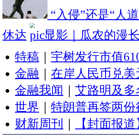
“入侵”还是“人
休达
显影｜瓜农的漫
特稿
｜
宇树发行市值61
金融
｜
在岸人民币兑美元
金融我闻
｜
艾路明及多
世界
｜
特朗普再签两份
财新周刊
｜
【封面报道