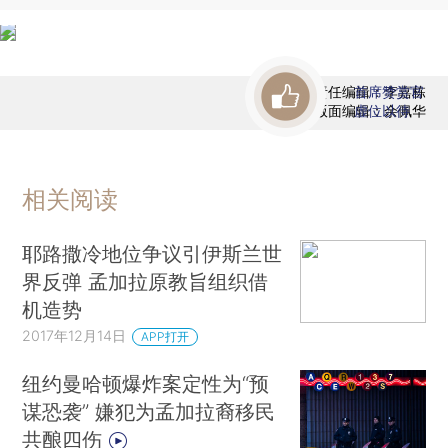
责任编辑：李嘉栋
首席赞赏官
版面编辑：余佩华
虚位以待
相关阅读
耶路撒冷地位争议引伊斯兰世
界反弹 孟加拉原教旨组织借
机造势
2017年12月14日
APP打开
纽约曼哈顿爆炸案定性为“预
谋恐袭” 嫌犯为孟加拉裔移民
共酿四伤