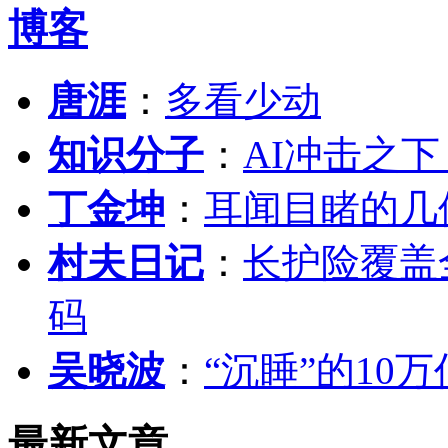
博客
唐涯
：
多看少动
知识分子
：
AI冲击之
丁金坤
：
耳闻目睹的几
村夫日记
：
长护险覆盖
码
吴晓波
：
“沉睡”的10
最新文章