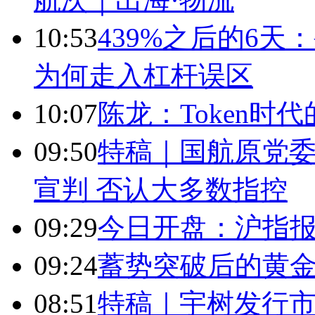
10:53
439%之后的6
为何走入杠杆误区
10:07
陈龙：Token时
09:50
特稿｜国航原党委
宣判 否认大多数指控
09:29
今日开盘：沪指报389
09:24
蓄势突破后的黄
08:51
特稿｜宇树发行市