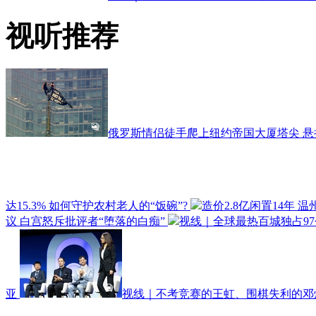
视听推荐
俄罗斯情侣徒手爬上纽约帝国大厦塔尖 
达15.3% 如何守护农村老人的“饭碗”?
造价2.8亿闲置14年 
议 白宫怒斥批评者“堕落的白痴”
视线｜全球最热百城独占97
亚
视线｜不考竞赛的王虹、围棋失利的邓煜