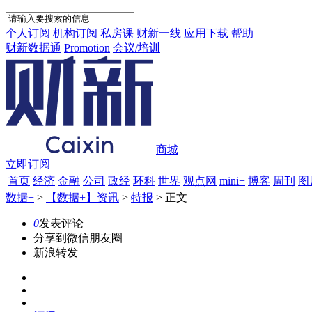
个人订阅
机构订阅
私房课
财新一线
应用下载
帮助
财新数据通
Promotion
会议/培训
商城
立即订阅
首页
经济
金融
公司
政经
环科
世界
观点网
mini+
博客
周刊
图
数据+
>
【数据+】资讯
>
特报
>
正文
0
发表评论
分享到微信朋友圈
新浪转发