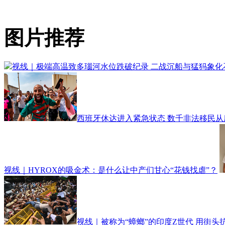
图片推荐
视线｜极端高温致多瑙河水位跌破纪录 二战沉船与猛犸象化
西班牙休达进入紧急状态 数千非法移民从
视线｜HYROX的吸金术：是什么让中产们甘心“花钱找虐”？
视线｜被称为“蟑螂”的印度Z世代 用街