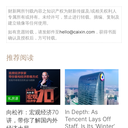
财新网所刊载内容之知识产权为财新传媒及/或相关权利人
专属所有或持有。未经许可，禁止进行转载、摘编、复制及
建立镜像等任何使用。
如有意愿转载，请发邮件至
hello@caixin.com
，获得书面
确认及授权后，方可转载。
推荐阅读
私房课
In Depth: As
向松祚：宏观经济70
Tencent Lays Off
讲，带你了解国内外
Staff, Is Its ‘Winter’