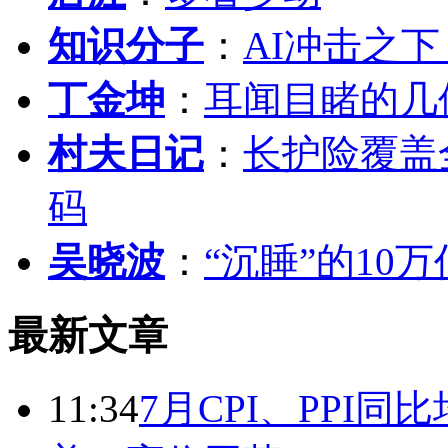
知识分子
：
AI冲击之
丁金坤
：
耳闻目睹的几
村夫日记
：
长护险覆盖
码
吴晓波
：
“沉睡”的10
最新文章
11:34
7月CPI、PPI同