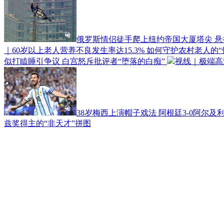
俄罗斯情侣徒手爬上纽约帝国大厦塔尖 
｜60岁以上老人营养不良发生率达15.3% 如何守护农村老人的“
似打瞌睡引争议 白宫怒斥批评者“堕落的白痴”
视线｜极端高
38岁梅西上演帽子戏法 阿根廷3-0阿尔及
兹奖得主的“非天才”拼图