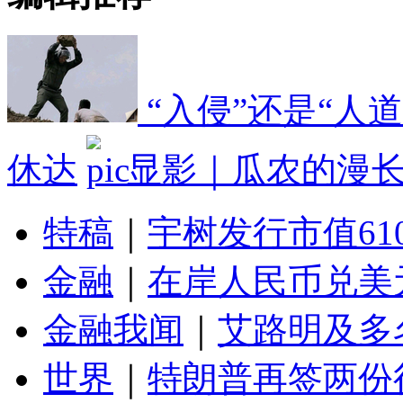
“入侵”还是“人
休达
显影｜瓜农的漫
特稿
｜
宇树发行市值61
金融
｜
在岸人民币兑美元
金融我闻
｜
艾路明及多
世界
｜
特朗普再签两份