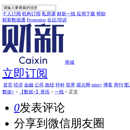
个人订阅
机构订阅
私房课
财新一线
应用下载
帮助
财新数据通
Promotion
会议/培训
商城
立即订阅
首页
经济
金融
公司
政经
环科
世界
观点网
mini+
博客
周刊
图
数据+
>
【数据+】资讯
>
一线
>
正文
0
发表评论
分享到微信朋友圈