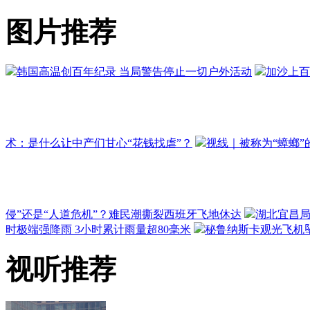
图片推荐
韩国高温创百年纪录 当局警告停止一切户外活动
加沙上百
术：是什么让中产们甘心“花钱找虐”？
视线｜被称为“蟑螂”
侵”还是“人道危机”？难民潮撕裂西班牙飞地休达
湖北宜昌局
时极端强降雨 3小时累计雨量超80毫米
秘鲁纳斯卡观光飞机坠
视听推荐