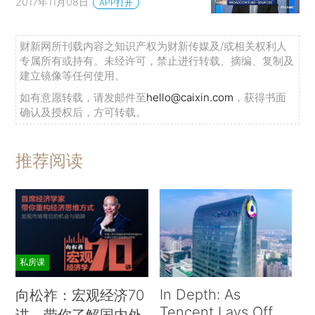
2017年11月08日
APP打开
财新网所刊载内容之知识产权为财新传媒及/或相关权利人
专属所有或持有。未经许可，禁止进行转载、摘编、复制及
建立镜像等任何使用。
如有意愿转载，请发邮件至
hello@caixin.com
，获得书面
确认及授权后，方可转载。
推荐阅读
私房课
In Depth: As
向松祚：宏观经济70
Tencent Lays Off
讲，带你了解国内外