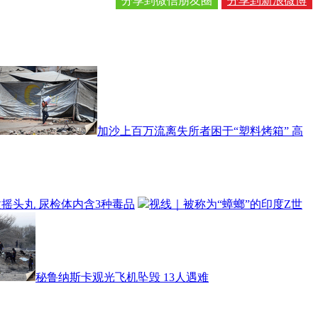
分享到微信朋友圈
分享到新浪微博
加沙上百万流离失所者困于“塑料烤箱” 高
摇头丸 尿检体内含3种毒品
视线｜被称为“蟑螂”的印度Z世
秘鲁纳斯卡观光飞机坠毁 13人遇难