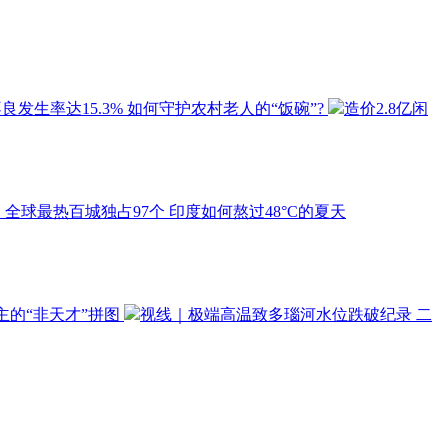
良发生率达15.3% 如何守护农村老人的“饭碗”?
造价2.8亿闲
全球最热百城独占97个 印度如何熬过48°C的夏天
主的“非天才”拼图
视线｜极端高温致多瑙河水位跌破纪录 二