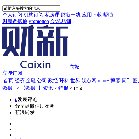
个人订阅
机构订阅
私房课
财新一线
应用下载
帮助
财新数据通
Promotion
会议/培训
商城
立即订阅
首页
经济
金融
公司
政经
环科
世界
观点网
mini+
博客
周刊
图
数据+
>
【数据+】资讯
>
特报
>
正文
0
发表评论
分享到微信朋友圈
新浪转发