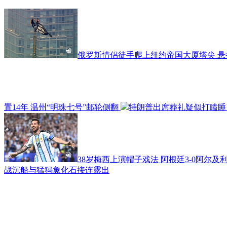
俄罗斯情侣徒手爬上纽约帝国大厦塔尖 
置14年 温州“明珠七号”邮轮侧翻
特朗普出席葬礼疑似打瞌睡
38岁梅西上演帽子戏法 阿根廷3-0阿尔及
战沉船与猛犸象化石接连露出