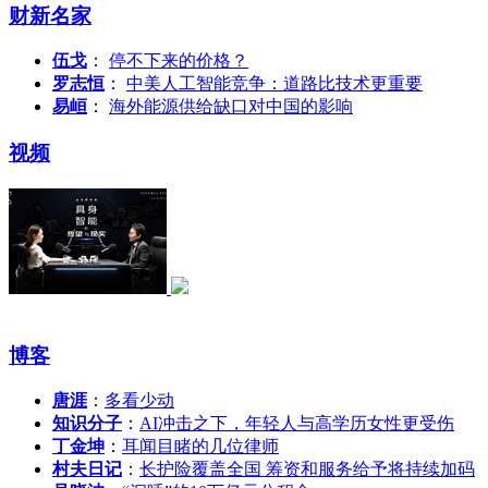
财新名家
伍戈
：
停不下来的价格？
罗志恒
：
中美人工智能竞争：道路比技术更重要
易峘
：
海外能源供给缺口对中国的影响
视频
博客
唐涯
：
多看少动
知识分子
：
AI冲击之下，年轻人与高学历女性更受伤
丁金坤
：
耳闻目睹的几位律师
村夫日记
：
长护险覆盖全国 筹资和服务给予将持续加码