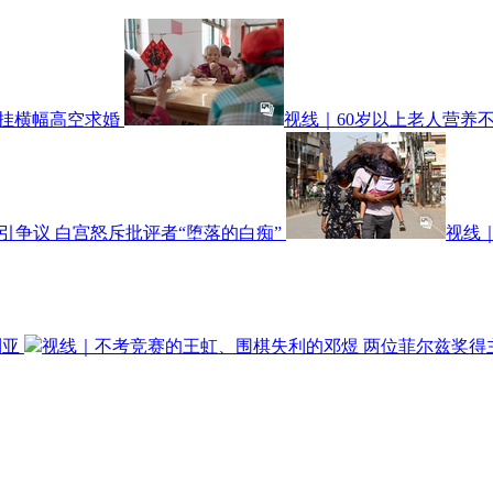
悬挂横幅高空求婚
视线｜60岁以上老人营养不
引争议 白宫怒斥批评者“堕落的白痴”
视线｜
利亚
视线｜不考竞赛的王虹、围棋失利的邓煜 两位菲尔兹奖得