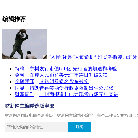
编辑推荐
“入侵”还是“人道危机” 难民潮撕裂西班
特稿
｜
宇树发行市值610亿 先行者的加速和考验
金融
｜
在岸人民币兑美元汇率连日升破6.75
金融我闻
｜
艾路明及多名股东被拘
世界
｜
特朗普再签两份行政令限制出生公民权
财新周刊
｜
【封面报道】电力现货市场元年突进
财新网主编精选版电邮
财新网新闻版电邮全新升级！财新网主编精心编写，每个工作日定时投递，
订阅