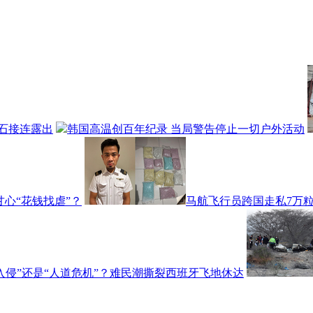
石接连露出
韩国高温创百年纪录 当局警告停止一切户外活动
心“花钱找虐”？
马航飞行员跨国走私7万粒
入侵”还是“人道危机”？难民潮撕裂西班牙飞地休达