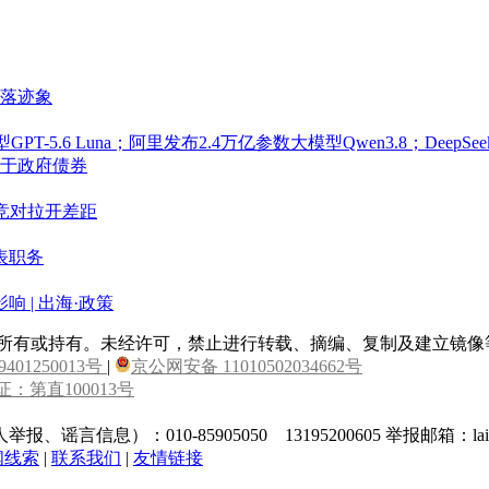
回落迹象
T-5.6 Luna；阿里发布2.4万亿参数大模型Qwen3.8；DeepS
决于政府债券
竞对拉开差距
表职务
 | 出海·政策
属所有或持有。未经许可，禁止进行转载、摘编、复制及建立镜像
9401250013号
|
京公网安备 11010502034662号
：第直100013号
010-85905050 13195200605 举报邮箱：laixin@c
闻线索
|
联系我们
|
友情链接