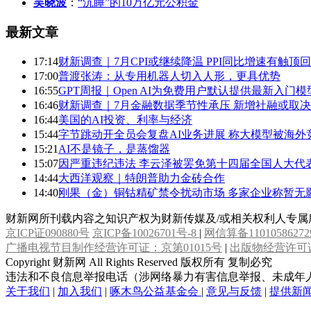
吴晓波
：
“沉睡”的10万亿元公积金
最新文章
17:14
财新调查｜7月CPI或继续降温 PPI同比增速有触顶
17:00
普渡张涛：从专用机器人切入人形，更具优势
16:55
GPT周报｜Open AI为免费用户默认提供最新入门模型GP
16:46
财新调查｜7月金融数据季节性承压 新增社融或取
16:44
美国的AI投资、利率与经济
15:44
字节跳动开全员会复盘AI业务进展 称大模型被海外
15:21
AI不是镜子，是蒸馏器
15:07
因严重违纪违法 李云泽被罢免第十四届全国人大代
14:44
大西洋观察｜特朗普助力金砖合作
14:40
刚果（金）铜钴精矿禁令扰动市场 多家企业称暂无影响
财新网所刊载内容之知识产权为财新传媒及/或相关权利人专
京ICP证090880号
京ICP备10026701号-8
|
网信算备11010586272
广播电视节目制作经营许可证：京第01015号
|
出版物经营许可证
Copyright 财新网 All Rights Reserved 版权所有 复制必究
违法和不良信息举报电话（涉网络暴力有害信息举报、未成年人举报、谣言信息）：
关于我们
|
加入我们
|
啄木鸟公益基金会
|
意见与反馈
|
提供新