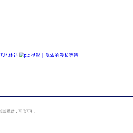
牙飞地休达
显影｜瓜农的漫长等待
篇篇重磅，可信可引。