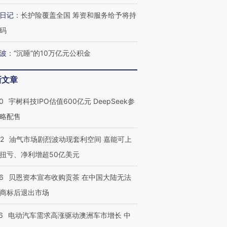
日记
：
长护险覆盖全国 筹资和服务给予将持
码
波
：
“沉睡”的10万亿元公积金
新文章
0
宇树科技IPO估值600亿元 DeepSeek参
略配售
22
油气市场剧烈波动现套利空间 嘉能可上
扭亏、净利增超50亿美元
6
贝恩资本宣布收购贡茶 在中国大陆无法
商标后退出市场
6
电动汽车需求高涨驱动澳洲车市增长 中