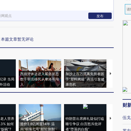
新网观点
发布
本篇文章暂无评论
西班牙休达进入紧急状态
加沙上百万流离失所者困
视线｜HYR
纪录 当局
数千非法移民从摩洛哥闯
于“塑料烤箱” 高温引发健
术：是什么
外活动
入
康危机
心“花钱找虐
财
伍戈
上老人营养
特朗普出席葬礼疑似打瞌
视线｜全球
3% 如何
造价2.8亿闲置14年 温
睡引争议 白宫怒斥批评
97个 印度如
饭碗”?
州“明珠七号”邮轮侧翻
者“堕落的白痴”
的夏天
罗志