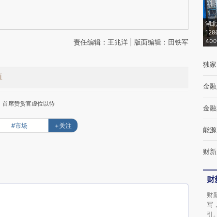
湖北
12
40
责任编辑：王兆洋 | 版面编辑：田铁军
独家
值
金融
首席赞赏官虚位以待
金融
#市场
+关注
能源
财新
下
财
财
写
引