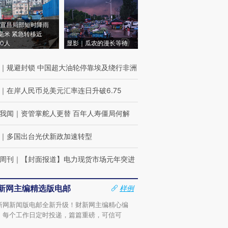
宜昌局部短时降雨
8毫米 紧急转移近
00人
显影｜瓜农的漫长等待
｜
规避封锁 中国超大油轮停靠埃及绕行非洲
｜
在岸人民币兑美元汇率连日升破6.75
我闻
｜
资管掌舵人更替 百年人寿僵局何解
｜
多国出台光伏新政加速转型
周刊
｜
【封面报道】电力现货市场元年突进
新网主编精选版电邮
样例
新网新闻版电邮全新升级！财新网主编精心编
，每个工作日定时投递，篇篇重磅，可信可
。