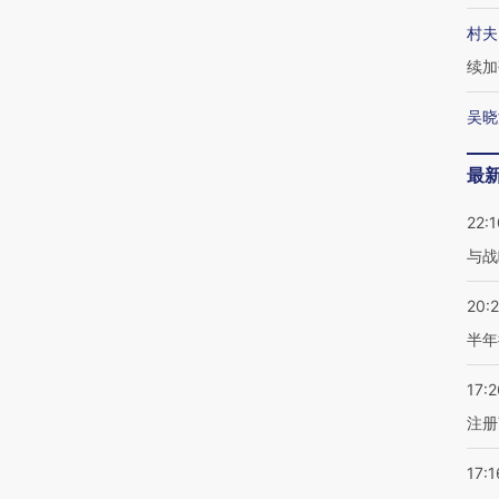
村夫
续加
吴晓
最
22:1
与战
20:
半年
17:2
注册
17:1