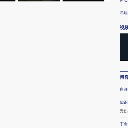
易峘
视
博
唐涯
知识
受伤
丁金