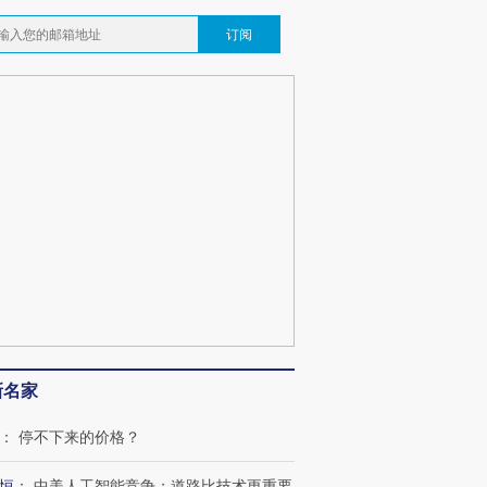
订阅
OX的吸金
马航飞行员跨国走私7万
视线｜被称为“蟑螂”的印
让中产们甘
粒摇头丸 尿检体内含3种
度Z世代 用街头抗争将教
秘鲁纳斯
”？
毒品
育部长拱下台
13人遇难
新名家
：
停不下来的价格？
最热百城独占
视线｜不考竞赛的王虹、
何熬过48°C
38岁梅西上演帽子戏法
围棋失利的邓煜 两位菲尔
习近平抵
阿根廷3-0阿尔及利亚
兹奖得主的“非天才”拼图
再访朝鲜
恒
：
中美人工智能竞争：道路比技术更重要