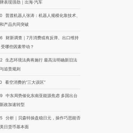
牌表现强劲｜出海·汽车
00
普渡机器人张涛：机器人规模化靠技术、
和产品共同突破
56
财新调查｜7月消费或有反弹、出口维持
 受哪些因素带动？
42
生态环境法典将施行 最高法明确新旧法
与追责规则
0
看空消费的“三大误区”
59
中东局势催化东南亚能源焦虑 多国出台
新政加速转型
05
分析｜贝森特操盘稳日元，操作巧思能否
美日货币基本面