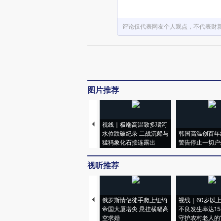
评论仅代表网友个人观点，不代表财
图片推荐
视线｜极端高温致多瑙河
水位跌破纪录 二战沉船与
韩国高温创百年
猛犸象化石接连露出
警告停止一切户
视听推荐
俄罗斯情侣徒手爬上纽约
视线｜60岁以
帝国大厦塔尖 悬挂横幅高
不良发生率达15.
空求婚
守护农村老人的“