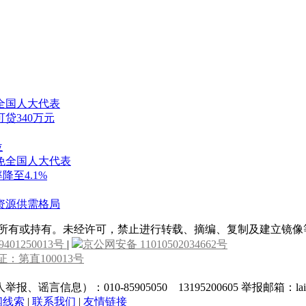
全国人大代表
贷340万元
位
免全国人大代表
降至4.1%
资源供需格局
属所有或持有。未经许可，禁止进行转载、摘编、复制及建立镜像
9401250013号
|
京公网安备 11010502034662号
：第直100013号
010-85905050 13195200605 举报邮箱：laixin@c
闻线索
|
联系我们
|
友情链接