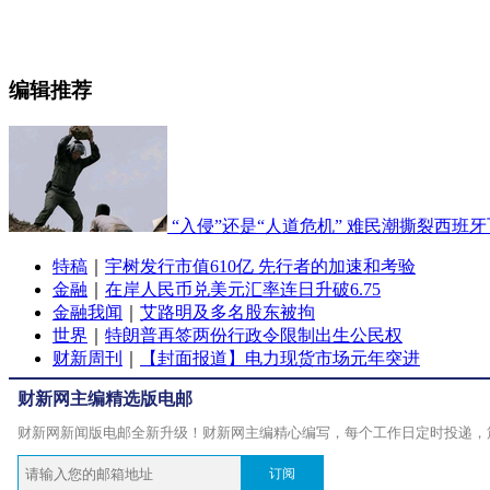
编辑推荐
“入侵”还是“人道危机” 难民潮撕裂西班
特稿
｜
宇树发行市值610亿 先行者的加速和考验
金融
｜
在岸人民币兑美元汇率连日升破6.75
金融我闻
｜
艾路明及多名股东被拘
世界
｜
特朗普再签两份行政令限制出生公民权
财新周刊
｜
【封面报道】电力现货市场元年突进
财新网主编精选版电邮
财新网新闻版电邮全新升级！财新网主编精心编写，每个工作日定时投递，
订阅