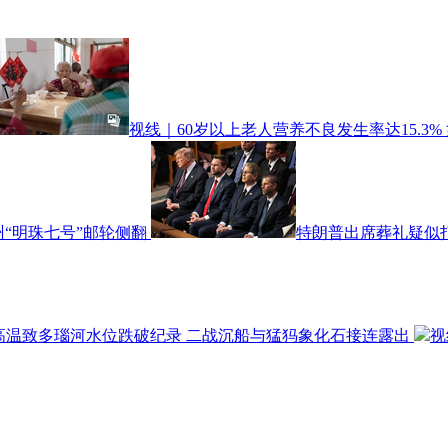
视线｜60岁以上老人营养不良发生率达15.3%
温州“明珠七号”邮轮侧翻
特朗普出席葬礼疑似打
高温致多瑙河水位跌破纪录 二战沉船与猛犸象化石接连露出
视