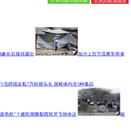
分享到微信朋友圈
分享到新浪微博
犸象化石接连露出
加沙上百万流离失所者
行员跨国走私7万粒摇头丸 尿检体内含3种毒品
人道危机”？难民潮撕裂西班牙飞地休达
秘