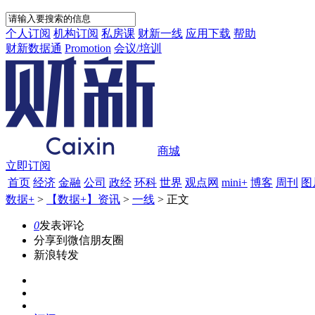
个人订阅
机构订阅
私房课
财新一线
应用下载
帮助
财新数据通
Promotion
会议/培训
商城
立即订阅
首页
经济
金融
公司
政经
环科
世界
观点网
mini+
博客
周刊
图
数据+
>
【数据+】资讯
>
一线
>
正文
0
发表评论
分享到微信朋友圈
新浪转发