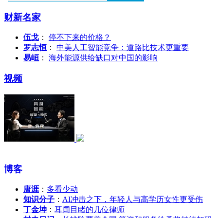
财新名家
伍戈
：
停不下来的价格？
罗志恒
：
中美人工智能竞争：道路比技术更重要
易峘
：
海外能源供给缺口对中国的影响
视频
博客
唐涯
：
多看少动
知识分子
：
AI冲击之下，年轻人与高学历女性更受伤
丁金坤
：
耳闻目睹的几位律师