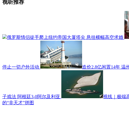
视听推荐
俄罗斯情侣徒手爬上纽约帝国大厦塔尖 悬挂横幅高空求婚
停止一切户外活动
造价2.8亿闲置14年 
子戏法 阿根廷3-0阿尔及利亚
视线｜极端
的“非天才”拼图