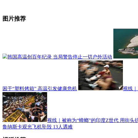
图片推荐
韩国高温创百年纪录 当局警告停止一切户外活动
困于“塑料烤箱” 高温引发健康危机
视线｜
视线｜被称为“蟑螂”的印度Z世代 用街
鲁纳斯卡观光飞机坠毁 13人遇难