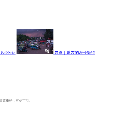
牙飞地休达
显影｜瓜农的漫长等待
篇篇重磅，可信可引。