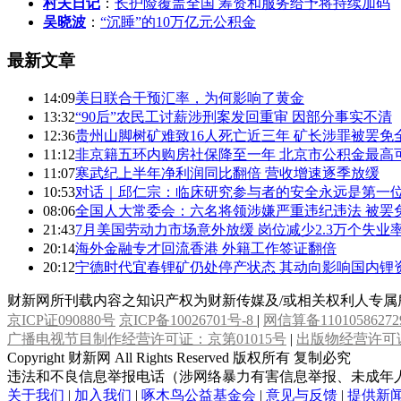
村夫日记
：
长护险覆盖全国 筹资和服务给予将持续加码
吴晓波
：
“沉睡”的10万亿元公积金
最新文章
14:09
美日联合干预汇率，为何影响了黄金
13:32
“90后”农民工讨薪涉刑案发回重审 因部分事实不清
12:36
贵州山脚树矿难致16人死亡近三年 矿长涉罪被罢免
11:12
非京籍五环内购房社保降至一年 北京市公积金最高可
11:07
寒武纪上半年净利润同比翻倍 营收增速逐季放缓
10:53
对话｜邱仁宗：临床研究参与者的安全永远是第一
08:06
全国人大常委会：六名将领涉嫌严重违纪违法 被罢
21:43
7月美国劳动力市场意外放缓 岗位减少2.3万个失业率
20:14
海外金融专才回流香港 外籍工作签证翻倍
20:12
宁德时代宜春锂矿仍处停产状态 其动向影响国内锂
财新网所刊载内容之知识产权为财新传媒及/或相关权利人专
京ICP证090880号
京ICP备10026701号-8
|
网信算备11010586272
广播电视节目制作经营许可证：京第01015号
|
出版物经营许可证
Copyright 财新网 All Rights Reserved 版权所有 复制必究
违法和不良信息举报电话（涉网络暴力有害信息举报、未成年人举报、谣言信息）：
关于我们
|
加入我们
|
啄木鸟公益基金会
|
意见与反馈
|
提供新