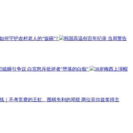
 如何守护农村老人的“饭碗”?
韩国高温创百年纪录 当局警告
瞌睡引争议 白宫怒斥批评者“堕落的白痴”
38岁梅西上演帽
线｜不考竞赛的王虹、围棋失利的邓煜 两位菲尔兹奖得主