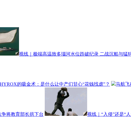
视线｜极端高温致多瑙河水位跌破纪录 二战沉船与猛
HYROX的吸金术：是什么让中产们甘心“花钱找虐”？
马航飞
头抗争将教育部长拱下台
视线｜“入侵”还是“