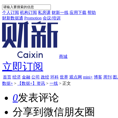
个人订阅
机构订阅
私房课
财新一线
应用下载
帮助
财新数据通
Promotion
会议/培训
商城
立即订阅
首页
经济
金融
公司
政经
环科
世界
观点网
mini+
博客
周刊
图
数据+
>
【数据+】资讯
>
一线
>
正文
0
发表评论
分享到微信朋友圈