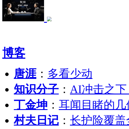
博客
唐涯
：
多看少动
知识分子
：
AI冲击之
丁金坤
：
耳闻目睹的几
村夫日记
：
长护险覆盖