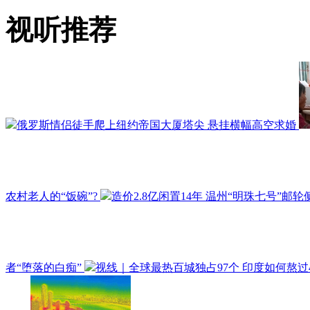
视听推荐
俄罗斯情侣徒手爬上纽约帝国大厦塔尖 悬挂横幅高空求婚
农村老人的“饭碗”?
造价2.8亿闲置14年 温州“明珠七号”邮
者“堕落的白痴”
视线｜全球最热百城独占97个 印度如何熬过4