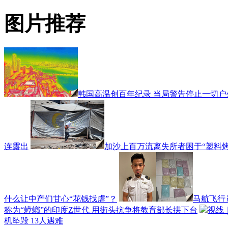
图片推荐
韩国高温创百年纪录 当局警告停止一切户
连露出
加沙上百万流离失所者困于“塑料烤
什么让中产们甘心“花钱找虐”？
马航飞行
称为“蟑螂”的印度Z世代 用街头抗争将教育部长拱下台
视线
机坠毁 13人遇难