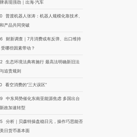
牌表现强劲｜出海·汽车
00
普渡机器人张涛：机器人规模化靠技术、
和产品共同突破
56
财新调查｜7月消费或有反弹、出口维持
 受哪些因素带动？
42
生态环境法典将施行 最高法明确新旧法
与追责规则
0
看空消费的“三大误区”
59
中东局势催化东南亚能源焦虑 多国出台
新政加速转型
05
分析｜贝森特操盘稳日元，操作巧思能否
美日货币基本面