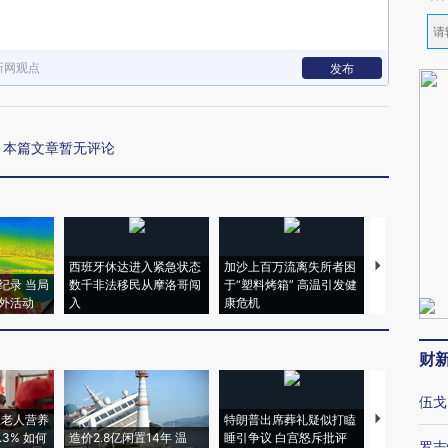
新网观点
发布
本篇文章暂无评论
西班牙休达进入紧急状态
加沙上百万流离失所者困
视线｜HYR
纪录 当局
数千非法移民从摩洛哥闯
于“塑料烤箱” 高温引发健
术：是什么
外活动
入
康危机
心“花钱找虐
财
伍戈
上老人营养
特朗普出席葬礼疑似打瞌
视线｜全球
3% 如何
造价2.8亿闲置14年 温
睡引争议 白宫怒斥批评
97个 印度如
罗志