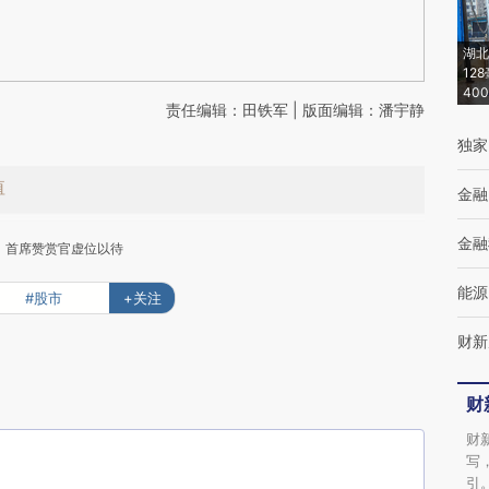
湖北
12
40
责任编辑：田铁军 | 版面编辑：潘宇静
独家
值
金融
金融
首席赞赏官虚位以待
能源
#股市
+关注
财新
财
下
财
写
引