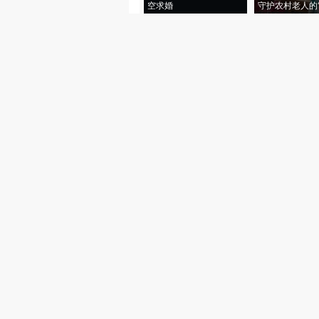
空求婚
守护农村老人的“