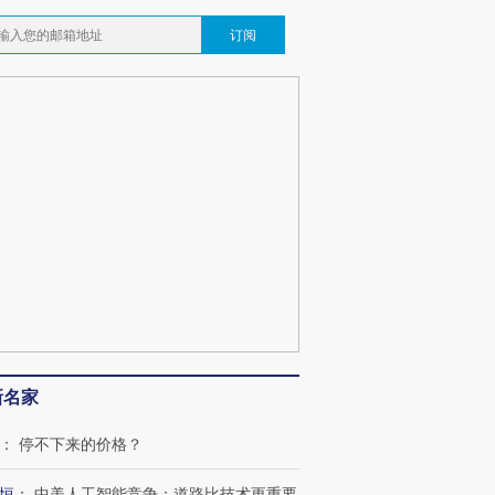
订阅
OX的吸金
马航飞行员跨国走私7万
视线｜被称为“蟑螂”的印
让中产们甘
粒摇头丸 尿检体内含3种
度Z世代 用街头抗争将教
秘鲁纳斯
”？
毒品
育部长拱下台
13人遇难
新名家
：
停不下来的价格？
最热百城独占
视线｜不考竞赛的王虹、
何熬过48°C
38岁梅西上演帽子戏法
围棋失利的邓煜 两位菲尔
习近平抵
恒
：
中美人工智能竞争：道路比技术更重要