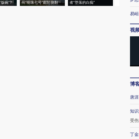
饭碗”?
州“明珠七号”邮轮侧翻
者“堕落的白痴”
的夏天
易峘
视
博
唐涯
知识
受伤
丁金