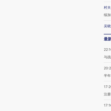
村夫
续加
吴晓
最
22:1
与战
20:
半年
17:2
注册
17:1