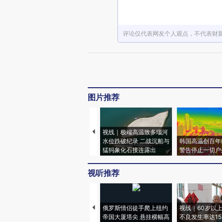
评论仅代表网友个人观点，不代表财
图片推荐
视线｜极端高温致多瑙河
水位跌破纪录 二战沉船与
韩国高温创百年
猛犸象化石接连露出
警告停止一切户
视听推荐
俄罗斯情侣徒手爬上纽约
视线｜60岁以
帝国大厦塔尖 悬挂横幅高
不良发生率达15.