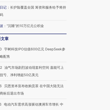
日记
：
长护险覆盖全国 筹资和服务给予将持
码
波
：
“沉睡”的10万亿元公积金
新文章
0
宇树科技IPO估值600亿元 DeepSeek参
略配售
22
油气市场剧烈波动现套利空间 嘉能可上
扭亏、净利增超50亿美元
6
贝恩资本宣布收购贡茶 在中国大陆无法
商标后退出市场
6
电动汽车需求高涨驱动澳洲车市增长 中