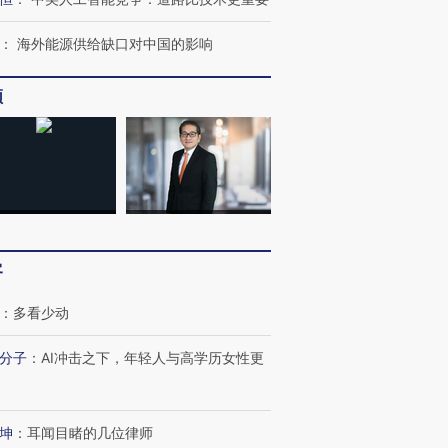
阿根廷3-0阿尔及利亚
兹奖得主的“非天才”拼图
再访朝鲜
：
海外能源供给缺口对中国的影响
频
客
：
多看少动
分子
：
AI冲击之下，年轻人与高学历女性更
坤
：
耳闻目睹的几位律师