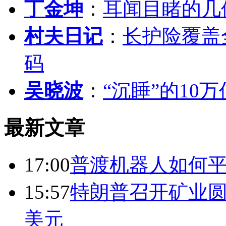
丁金坤
：
耳闻目睹的几
村夫日记
：
长护险覆盖
码
吴晓波
：
“沉睡”的10
最新文章
17:00
普渡机器人如何平
15:57
特朗普召开矿业圆
美元