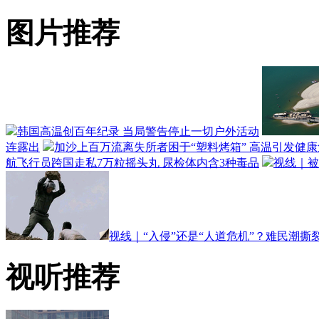
图片推荐
韩国高温创百年纪录 当局警告停止一切户外活动
连露出
加沙上百万流离失所者困于“塑料烤箱” 高温引发健
航飞行员跨国走私7万粒摇头丸 尿检体内含3种毒品
视线｜被
视线｜“入侵”还是“人道危机”？难民潮撕
视听推荐