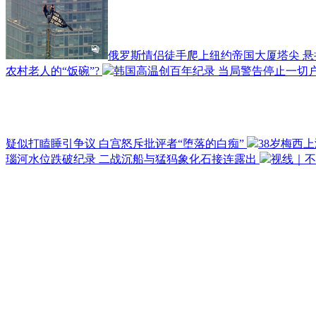
俄罗斯情侣徒手爬上纽约帝国大厦塔尖 
农村老人的“饭碗”?
韩国高温创百年纪录 当局警告停止一切
疑似打瞌睡引争议 白宫怒斥批评者“堕落的白痴”
38岁梅西
瑙河水位跌破纪录 二战沉船与猛犸象化石接连露出
视线｜不