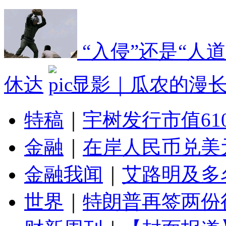
“入侵”还是“人
休达
显影｜瓜农的漫
特稿
｜
宇树发行市值61
金融
｜
在岸人民币兑美元
金融我闻
｜
艾路明及多
世界
｜
特朗普再签两份