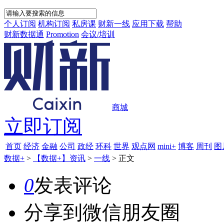
个人订阅
机构订阅
私房课
财新一线
应用下载
帮助
财新数据通
Promotion
会议/培训
商城
立即订阅
首页
经济
金融
公司
政经
环科
世界
观点网
mini+
博客
周刊
图
数据+
>
【数据+】资讯
>
一线
>
正文
0
发表评论
分享到微信朋友圈