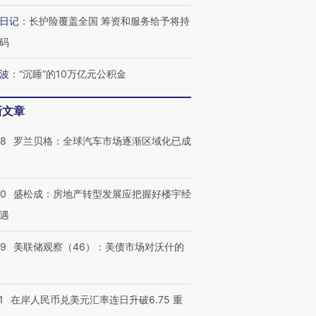
日记
：
长护险覆盖全国 筹资和服务给予将持
码
波
：
“沉睡”的10万亿元公积金
新文章
58
罗兰贝格：全球汽车市场逐渐区域化已成
50
盛松成：房地产转型发展应把握好楼宇经
遇
39
美联储观察（46）：美债市场对沃什的
1
在岸人民币兑美元汇率连日升破6.75 重