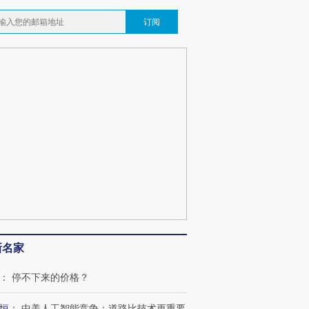
订阅
跨国走私7万
视线｜HY
检体内含3种
泽连斯基密集出访美英 索
秘鲁纳斯卡观光飞机坠毁
术：是什
要防空导弹“救急”
13人遇难
心“花钱找
最热百城独占
视线｜不考竞赛的王虹、
新名家
何熬过48°C
38岁梅西上演帽子戏法
围棋失利的邓煜 两位菲尔
习近平抵
阿根廷3-0阿尔及利亚
兹奖得主的“非天才”拼图
再访朝鲜
：
停不下来的价格？
恒
：
中美人工智能竞争：道路比技术更重要