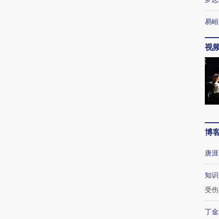
易峘
视
博
唐涯
知识
受伤
丁金