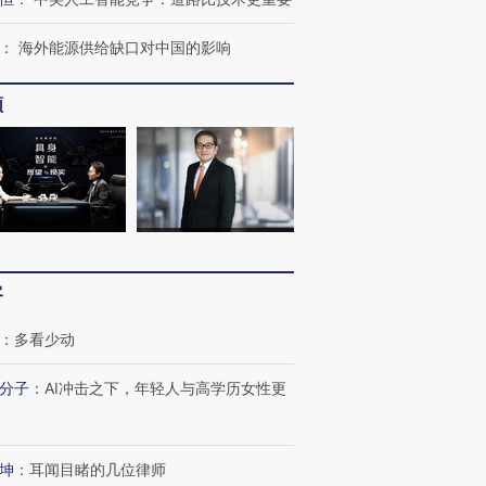
：
海外能源供给缺口对中国的影响
频
客
：
多看少动
分子
：
AI冲击之下，年轻人与高学历女性更
坤
：
耳闻目睹的几位律师