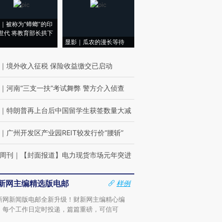
｜被称为“蟑螂”的印
世代 将教育部长拱下
显影｜瓜农的漫长等待
｜
境外收入征税 保险收益缴交已启动
｜
河南“三支一扶”考试舞弊 警方介入侦查
｜
特朗普再上台后中国留学生获签数量大减
｜
广州开发区产业园REIT较发行价“腰斩”
周刊
｜
【封面报道】电力现货市场元年突进
新网主编精选版电邮
样例
新网新闻版电邮全新升级！财新网主编精心编
，每个工作日定时投递，篇篇重磅，可信可
。