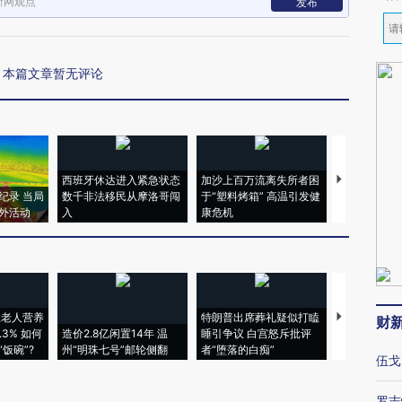
新网观点
发布
本篇文章暂无评论
西班牙休达进入紧急状态
加沙上百万流离失所者困
马航飞行员
纪录 当局
数千非法移民从摩洛哥闯
于“塑料烤箱” 高温引发健
粒摇头丸 尿
外活动
入
康危机
毒品
上老人营养
特朗普出席葬礼疑似打瞌
视线｜全球
财
3% 如何
造价2.8亿闲置14年 温
睡引争议 白宫怒斥批评
97个 印度如
饭碗”?
州“明珠七号”邮轮侧翻
者“堕落的白痴”
的夏天
伍戈
罗志