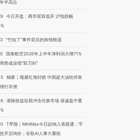
年半高位
29
今日开盘：两市双双低开 沪指跌幅
6%
13
“竹知了”事件背后的舆情根源
10
国泰航空2026年上半年净利润大增71%
局势成业绩“双刃剑”
45
独家｜规避红海封锁 中国超大油轮停靠
绕行非洲
36
港险收益征税冲击伦敦市场 保诚盘中重
3%
20
T早报｜MiniMax今日起纳入港股通；宇
技开启询价；谷歌AI人事大重组