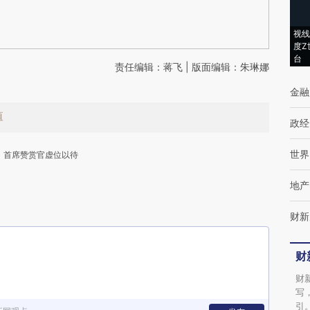
视线
度Z
台
责任编辑：蒋飞 | 版面编辑：朱琳娜
金融
值
政经
世界
首席赞赏官虚位以待
地产
财新
财
下
财
写
引