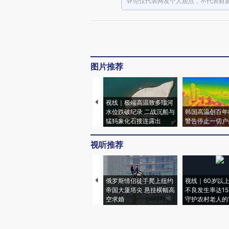
评论仅代表网友个人观点，不代表财
图片推荐
视线｜极端高温致多瑙河
水位跌破纪录 二战沉船与
韩国高温创百年
猛犸象化石接连露出
警告停止一切户
视听推荐
俄罗斯情侣徒手爬上纽约
视线｜60岁以
帝国大厦塔尖 悬挂横幅高
不良发生率达15.
空求婚
守护农村老人的“