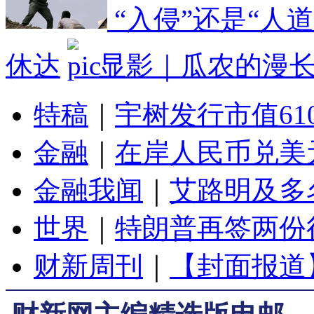
“入侵”还是“人
休达
显影｜瓜农的漫
特稿
｜
宇树发行市值61
金融
｜
在岸人民币兑美元
金融我闻
｜
艾路明及多
世界
｜
特朗普再签两份
财新周刊
｜
【封面报道