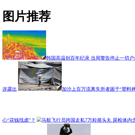
图片推荐
韩国高温创百年纪录 当局警告停止一切户
连露出
加沙上百万流离失所者困于“塑料烤
心“花钱找虐”？
马航飞行员跨国走私7万粒摇头丸 尿检体内