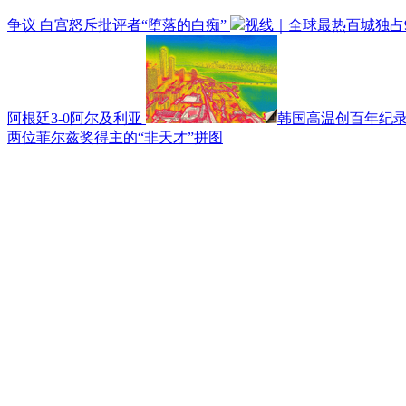
争议 白宫怒斥批评者“堕落的白痴”
视线｜全球最热百城独占9
阿根廷3-0阿尔及利亚
韩国高温创百年纪录
两位菲尔兹奖得主的“非天才”拼图