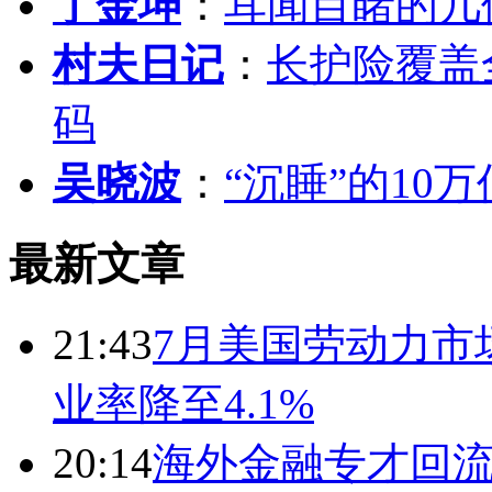
丁金坤
：
耳闻目睹的几
村夫日记
：
长护险覆盖
码
吴晓波
：
“沉睡”的10
最新文章
21:43
7月美国劳动力市场
业率降至4.1%
20:14
海外金融专才回流