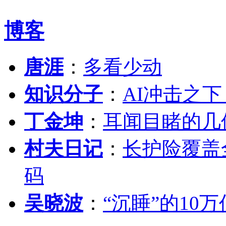
博客
唐涯
：
多看少动
知识分子
：
AI冲击之
丁金坤
：
耳闻目睹的几
村夫日记
：
长护险覆盖
码
吴晓波
：
“沉睡”的10