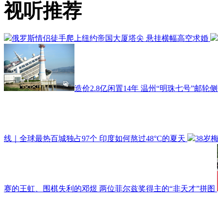
视听推荐
俄罗斯情侣徒手爬上纽约帝国大厦塔尖 悬挂横幅高空求婚
造价2.8亿闲置14年 温州“明珠七号”邮轮
线｜全球最热百城独占97个 印度如何熬过48°C的夏天
38岁
赛的王虹、围棋失利的邓煜 两位菲尔兹奖得主的“非天才”拼图