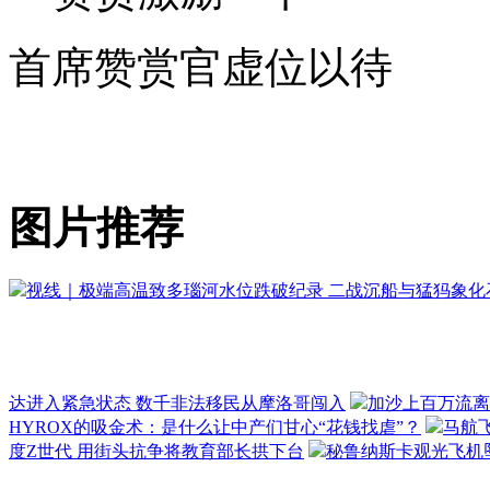
首席赞赏官虚位以待
图片推荐
视线｜极端高温致多瑙河水位跌破纪录 二战沉船与猛犸象化
达进入紧急状态 数千非法移民从摩洛哥闯入
加沙上百万流离
HYROX的吸金术：是什么让中产们甘心“花钱找虐”？
马航
度Z世代 用街头抗争将教育部长拱下台
秘鲁纳斯卡观光飞机坠