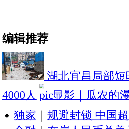
编辑推荐
湖北宜昌局部短时
4000人
显影｜瓜农的
独家
｜
规避封锁 中国