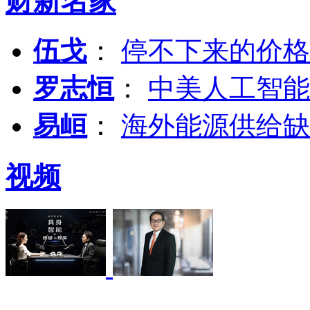
财新名家
伍戈
：
停不下来的价格
罗志恒
：
中美人工智能
易峘
：
海外能源供给缺
视频