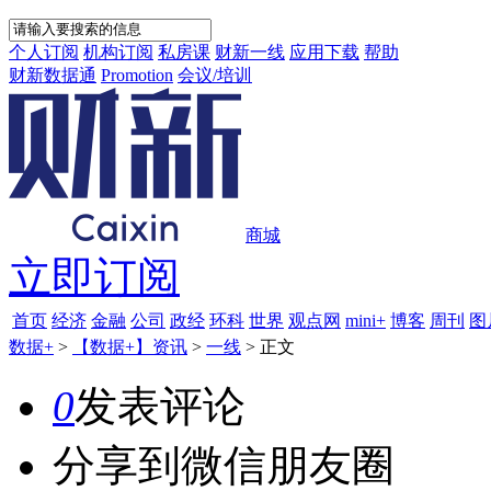
个人订阅
机构订阅
私房课
财新一线
应用下载
帮助
财新数据通
Promotion
会议/培训
商城
立即订阅
首页
经济
金融
公司
政经
环科
世界
观点网
mini+
博客
周刊
图
数据+
>
【数据+】资讯
>
一线
>
正文
0
发表评论
分享到微信朋友圈