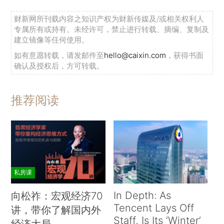
财新网所刊载内容之知识产权为财新传媒及/或相关权利人
专属所有或持有。未经许可，禁止进行转载、摘编、复制及
建立镜像等任何使用。
如有意愿转载，请发邮件至
hello@caixin.com
，获得书面
确认及授权后，方可转载。
推荐阅读
私房课
In Depth: As
向松祚：宏观经济70
Tencent Lays Off
讲，带你了解国内外
Staff, Is Its ‘Winter’
经济大局