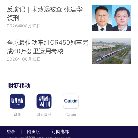
反腐记｜宋致远被查 张建华
领刑
2026年08月10日
全球最快动车组CR450列车完
成60万公里运用考核
2026年08月10日
财新移动
财新
财新周刊
Caixin
登录
网页版
订阅电邮
|
|