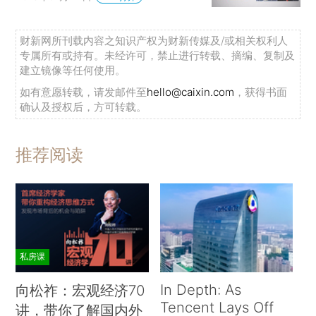
财新网所刊载内容之知识产权为财新传媒及/或相关权利人
专属所有或持有。未经许可，禁止进行转载、摘编、复制及
建立镜像等任何使用。
如有意愿转载，请发邮件至
hello@caixin.com
，获得书面
确认及授权后，方可转载。
推荐阅读
私房课
In Depth: As
向松祚：宏观经济70
Tencent Lays Off
讲，带你了解国内外