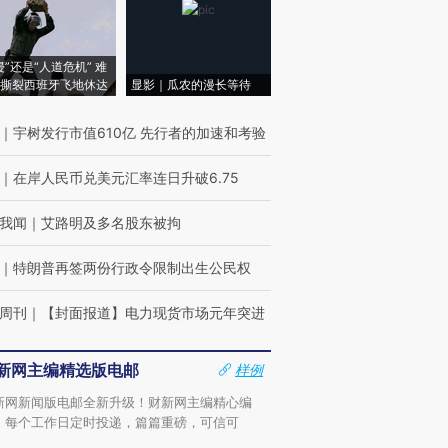
侵”还是“人道危机” 难
撕裂西班牙飞地休达
显影｜瓜农的漫长等待
｜
宇树发行市值610亿 先行者的加速和考验
｜
在岸人民币兑美元汇率连日升破6.75
我闻
｜
艾路明及多名股东被拘
｜
特朗普再签两份行政令限制出生公民权
周刊
｜
【封面报道】电力现货市场元年突进
新网主编精选版电邮
样例
新网新闻版电邮全新升级！财新网主编精心编
，每个工作日定时投递，篇篇重磅，可信可
。