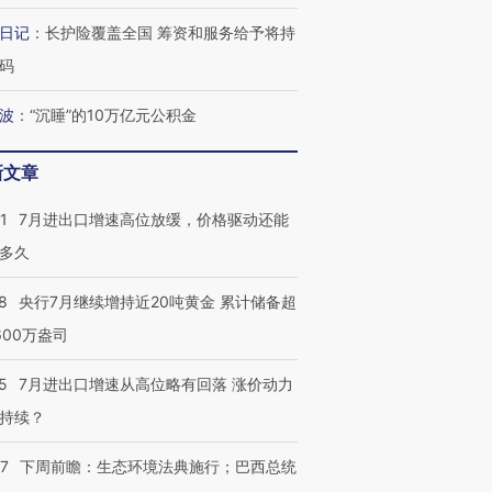
日记
：
长护险覆盖全国 筹资和服务给予将持
码
波
：
“沉睡”的10万亿元公积金
新文章
1
7月进出口增速高位放缓，价格驱动还能
多久
8
央行7月继续增持近20吨黄金 累计储备超
600万盎司
5
7月进出口增速从高位略有回落 涨价动力
持续？
07
下周前瞻：生态环境法典施行；巴西总统