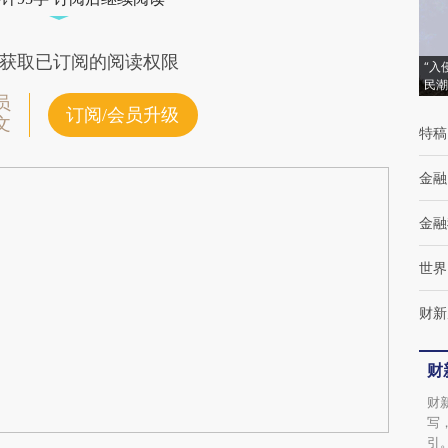
获取已订阅的阅读权限
“入
民潮
员
订阅/会员升级
文
特稿
金融
金融
世界
财新
财
财
写
引