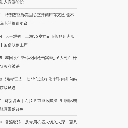
进入竞选阶段
1
特朗普坚称美国防空弹药库存充足 但不
乌克兰提供更多
24
人事观察｜上海55岁女副市长解冬进京
中国侨联副主席
45
泰国发生致命校园枪击案至少6人死亡 枪
父母亦被杀
40
河南“三支一扶”考试规模化作弊 内外勾结
获取试卷
4
财新调查｜7月CPI或继续降温 PPI同比增
触顶回落迹象
00
普渡张涛：从专用机器人切入人形，更具