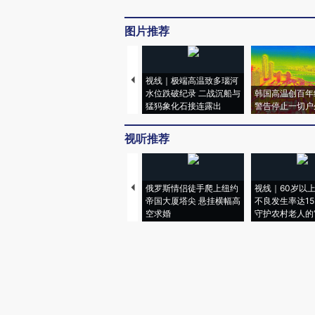
图片推荐
视线｜极端高温致多瑙河
水位跌破纪录 二战沉船与
韩国高温创百年
猛犸象化石接连露出
警告停止一切户
视听推荐
俄罗斯情侣徒手爬上纽约
视线｜60岁以
帝国大厦塔尖 悬挂横幅高
不良发生率达15.
空求婚
守护农村老人的“