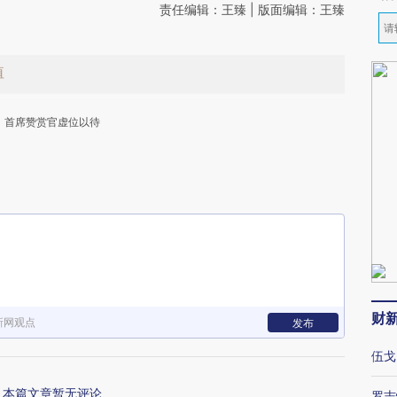
责任编辑：王臻 | 版面编辑：王臻
值
首席赞赏官虚位以待
下
财
新网观点
发布
伍戈
本篇文章暂无评论
罗志