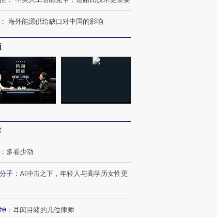
：
海外能源供给缺口对中国的影响
频
跨国走私7万
视线｜被称为“蟑螂”的印
视线｜“入侵”还是“人道危
检体内含3种
度Z世代 用街头抗争将教
机”？难民潮撕裂西班牙
秘鲁纳斯
育部长拱下台
飞地休达
13人遇难
最热百城独占
客
视线｜不考竞赛的王虹、
视线｜极
何熬过48°C
38岁梅西上演帽子戏法
围棋失利的邓煜 两位菲尔
水位跌破
阿根廷3-0阿尔及利亚
兹奖得主的“非天才”拼图
猛犸象化
：
多看少动
分子
：
AI冲击之下，年轻人与高学历女性更
坤
：
耳闻目睹的几位律师