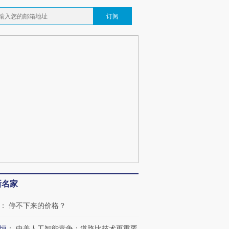
订阅
新名家
：
停不下来的价格？
恒
：
中美人工智能竞争：道路比技术更重要