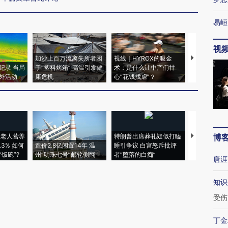
易峘
视
加沙上百万流离失所者困
视线｜HYROX的吸金
马航飞行员
纪录 当局
于“塑料烤箱” 高温引发健
术：是什么让中产们甘
粒摇头丸 尿
外活动
康危机
心“花钱找虐”？
毒品
上老人营养
特朗普出席葬礼疑似打瞌
视线｜全球
博
3% 如何
造价2.8亿闲置14年 温
睡引争议 白宫怒斥批评
97个 印度如
饭碗”?
州“明珠七号”邮轮侧翻
者“堕落的白痴”
的夏天
唐涯
知识
受伤
丁金