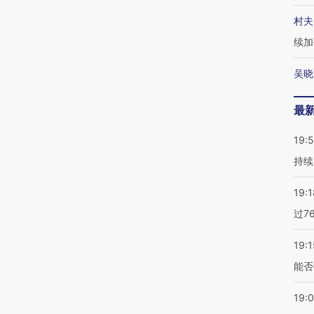
村夫
续加
吴晓
最
19:5
持续
19:1
过7
19:1
能否
19: