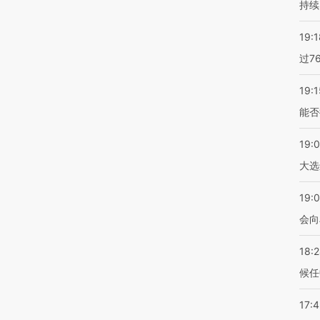
持续
19:1
过7
19:1
能否
19:
大选
19:0
会向
18:
候任
17: