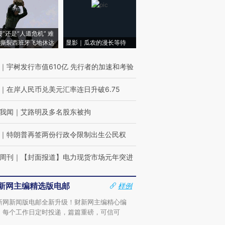
侵”还是“人道危机” 难
撕裂西班牙飞地休达
显影｜瓜农的漫长等待
｜
宇树发行市值610亿 先行者的加速和考验
｜
在岸人民币兑美元汇率连日升破6.75
我闻
｜
艾路明及多名股东被拘
｜
特朗普再签两份行政令限制出生公民权
周刊
｜
【封面报道】电力现货市场元年突进
新网主编精选版电邮
样例
新网新闻版电邮全新升级！财新网主编精心编
，每个工作日定时投递，篇篇重磅，可信可
。