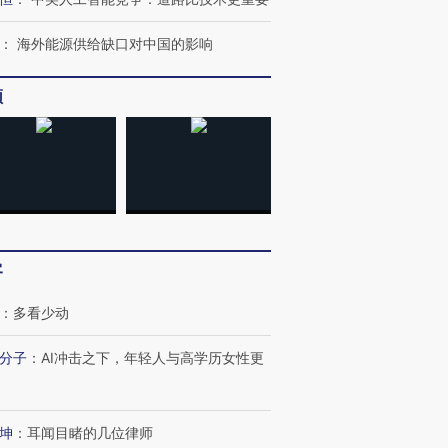
：
海外能源供给缺口对中国的影响
频
跨国走私7万
视线｜被称为“蟑螂”的印
视线｜“入侵”还是“人道危
检体内含3种
度Z世代 用街头抗争将教
机”？难民潮撕裂西班牙
秘鲁纳斯
育部长拱下台
飞地休达
13人遇难
客
最热百城独占
视线｜不
何熬过48°C
38岁梅西上演帽子戏法
韩国高温创百年纪录 当局
围棋失利
：
多看少动
阿根廷3-0阿尔及利亚
警告停止一切户外活动
兹奖得主
分子
：
AI冲击之下，年轻人与高学历女性更
坤
：
耳闻目睹的几位律师