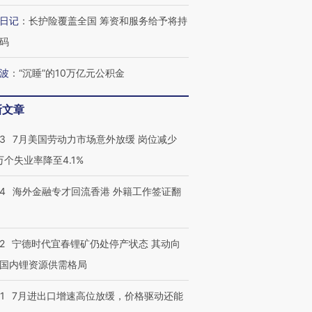
日记
：
长护险覆盖全国 筹资和服务给予将持
码
波
：
“沉睡”的10万亿元公积金
新文章
43
7月美国劳动力市场意外放缓 岗位减少
3万个失业率降至4.1%
14
海外金融专才回流香港 外籍工作签证翻
2
宁德时代宜春锂矿仍处停产状态 其动向
国内锂资源供需格局
1
7月进出口增速高位放缓，价格驱动还能