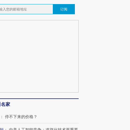
订阅
新名家
：
停不下来的价格？
恒
：
中美人工智能竞争：道路比技术更重要