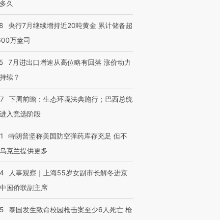
多久
8
央行7月继续增持近20吨黄金 累计储备超
600万盎司
5
7月进出口增速从高位略有回落 涨价动力
持续？
07
下周前瞻：生态环境法典施行；巴西总统
进入竞选阶段
1
特朗普坚称美国防空弹药库存充足 但不
乌克兰提供更多
24
人事观察｜上海55岁女副市长解冬进京
中国侨联副主席
45
泰国发生致命校园枪击案至少6人死亡 枪