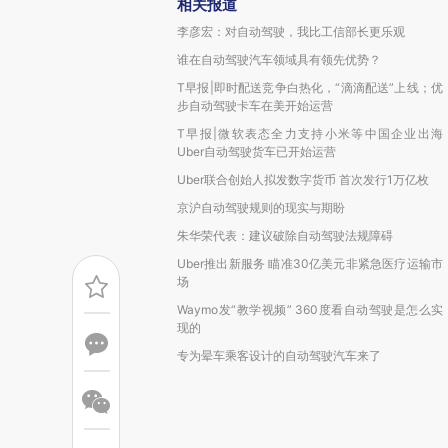
相关报道
李彦宏：对自动驾驶，我比工信部长更乐观
谁在自动驾驶汽车领域具有领先优势？
T早报|即时配送竞争白热化，“滴滴配送”上线；优
步自动驾驶卡车在美开始运营
T早报|微软表态全力支持小米等中国企业出海
Uber自动驾驶货车已开始运营
Uber联合创始人拟发数字货币 首次发行1万亿枚
京沪自动驾驶规则的现实与期盼
朱华荣代表：建议破除自动驾驶法规障碍
Uber推出新服务 瞄准30亿美元非紧急医疗运输市
场
Waymo发“教学视频” 360度看自动驾驶是怎么实
现的
专为晕车乘客设计的自动驾驶汽车来了