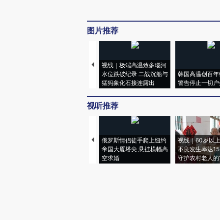
图片推荐
视线｜极端高温致多瑙河
水位跌破纪录 二战沉船与
韩国高温创百年
猛犸象化石接连露出
警告停止一切户
视听推荐
俄罗斯情侣徒手爬上纽约
视线｜60岁以
帝国大厦塔尖 悬挂横幅高
不良发生率达15.
空求婚
守护农村老人的“