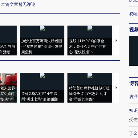
本篇文章暂无评论
易峘
视
加沙上百万流离失所者困
视线｜HYROX的吸金
马航飞行员
纪录 当局
于“塑料烤箱” 高温引发健
术：是什么让中产们甘
粒摇头丸 尿
外活动
康危机
心“花钱找虐”？
毒品
博
上老人营养
特朗普出席葬礼疑似打瞌
视线｜全球
3% 如何
造价2.8亿闲置14年 温
睡引争议 白宫怒斥批评
97个 印度如
唐涯
饭碗”?
州“明珠七号”邮轮侧翻
者“堕落的白痴”
的夏天
知识
受伤
丁金