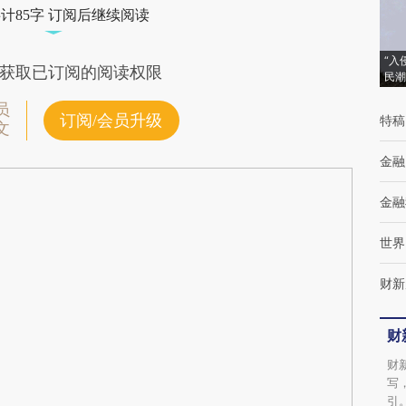
计85字 订阅后继续阅读
“入
获取已订阅的阅读权限
民潮
员
订阅/会员升级
特稿
文
金融
金融
世界
财新
财
财
写
引