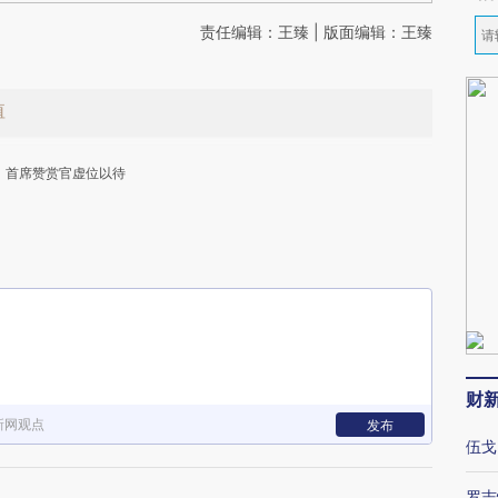
责任编辑：王臻 | 版面编辑：王臻
值
首席赞赏官虚位以待
下
财
新网观点
发布
伍戈
罗志