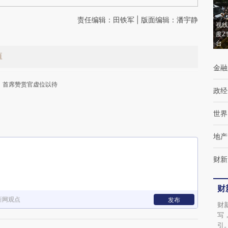
责任编辑：田铁军 | 版面编辑：潘宇静
视线
度Z
台
值
金融
首席赞赏官虚位以待
政经
世界
地产
财新
下
财
新网观点
发布
财
写
引