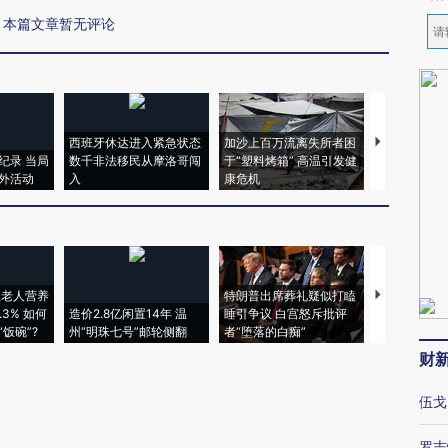
本篇文章暂无评论
西班牙休达进入紧急状态
加沙上百万流离失所者困
马航飞行员
纪录 当局
数千非法移民从摩洛哥闯
于“塑料烤箱” 高温引发健
粒摇头丸 尿
外活动
入
康危机
毒品
上老人营养
特朗普出席葬礼疑似打瞌
视线｜全球
3% 如何
造价2.8亿闲置14年 温
睡引争议 白宫怒斥批评
97个 印度如
饭碗”?
州“明珠七号”邮轮侧翻
者“堕落的白痴”
的夏天
财
伍戈
罗志