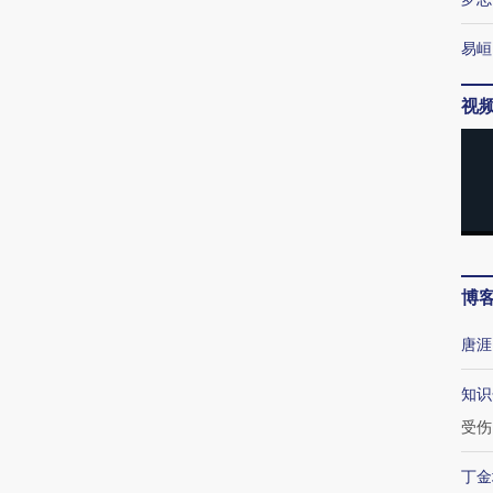
易峘
视
博
唐涯
知识
受伤
丁金