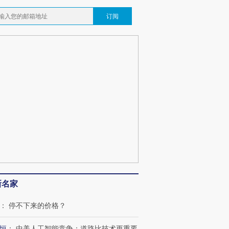
订阅
跨国走私7万
视线｜HY
检体内含3种
泽连斯基密集出访美英 索
秘鲁纳斯卡观光飞机坠毁
术：是什
要防空导弹“救急”
13人遇难
心“花钱找
最热百城独占
视线｜不考竞赛的王虹、
何熬过48°C
38岁梅西上演帽子戏法
围棋失利的邓煜 两位菲尔
习近平抵
阿根廷3-0阿尔及利亚
兹奖得主的“非天才”拼图
再访朝鲜
新名家
：
停不下来的价格？
恒
：
中美人工智能竞争：道路比技术更重要