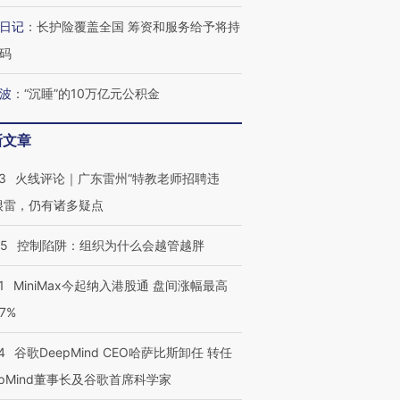
日记
：
长护险覆盖全国 筹资和服务给予将持
码
波
：
“沉睡”的10万亿元公积金
新文章
3
火线评论｜广东雷州“特教老师招聘违
很雷，仍有诸多疑点
05
控制陷阱：组织为什么会越管越胖
1
MiniMax今起纳入港股通 盘间涨幅最高
77%
4
谷歌DeepMind CEO哈萨比斯卸任 转任
epMind董事长及谷歌首席科学家