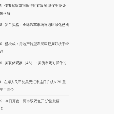
6
侦查起诉审判执行均有漏洞 涉案财物处
象何解
58
罗兰贝格：全球汽车市场逐渐区域化已成
50
盛松成：房地产转型发展应把握好楼宇经
遇
39
美联储观察（46）：美债市场对沃什的
1
在岸人民币兑美元汇率连日升破6.75 重
年半高位
29
今日开盘：两市双双低开 沪指跌幅
6%