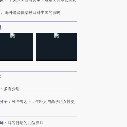
：
海外能源供给缺口对中国的影响
频
客
：
多看少动
分子
：
AI冲击之下，年轻人与高学历女性更
坤
：
耳闻目睹的几位律师