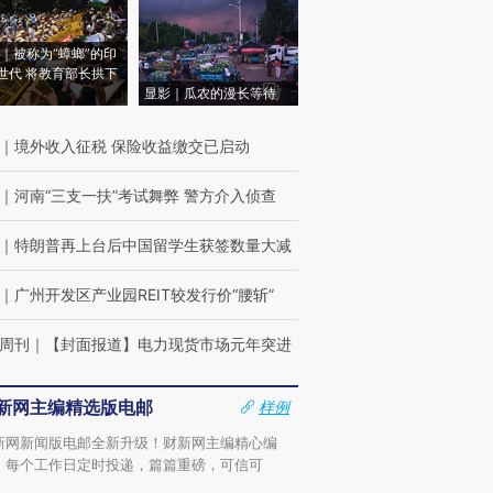
｜被称为“蟑螂”的印
世代 将教育部长拱下
显影｜瓜农的漫长等待
｜
境外收入征税 保险收益缴交已启动
｜
河南“三支一扶”考试舞弊 警方介入侦查
｜
特朗普再上台后中国留学生获签数量大减
｜
广州开发区产业园REIT较发行价“腰斩”
周刊
｜
【封面报道】电力现货市场元年突进
新网主编精选版电邮
样例
新网新闻版电邮全新升级！财新网主编精心编
，每个工作日定时投递，篇篇重磅，可信可
。