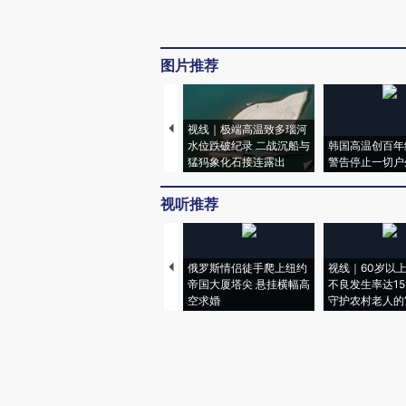
图片推荐
视线｜极端高温致多瑙河
水位跌破纪录 二战沉船与
韩国高温创百年
猛犸象化石接连露出
警告停止一切户
视听推荐
俄罗斯情侣徒手爬上纽约
视线｜60岁以
帝国大厦塔尖 悬挂横幅高
不良发生率达15.
空求婚
守护农村老人的“