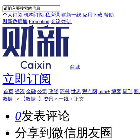
个人订阅
机构订阅
私房课
财新一线
应用下载
帮助
财新数据通
Promotion
会议/培训
商城
立即订阅
首页
经济
金融
公司
政经
环科
世界
观点网
mini+
博客
周刊
图
数据+
>
【数据+】资讯
>
一线
>
正文
0
发表评论
分享到微信朋友圈