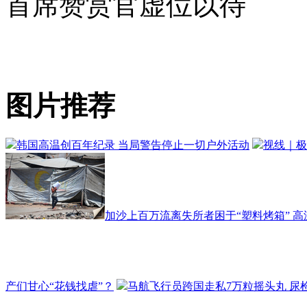
首席赞赏官虚位以待
图片推荐
韩国高温创百年纪录 当局警告停止一切户外活动
视线｜极
加沙上百万流离失所者困于“塑料烤箱” 
产们甘心“花钱找虐”？
马航飞行员跨国走私7万粒摇头丸 尿