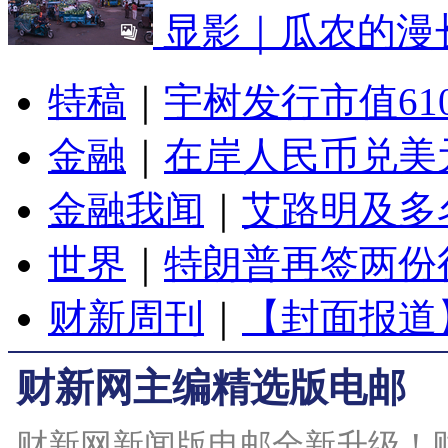
显影｜瓜农的漫
特稿
｜
宇树发行市值61
金融
｜
在岸人民币兑美元
金融我闻
｜
艾路明及多
世界
｜
特朗普再签两份
财新周刊
｜
【封面报道
财新网主编精选版电邮
财新网新闻版电邮全新升级！