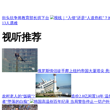
街头抗争将教育部长拱下台
视线｜“入侵”还是“人道危机”
13人遇难
视听推荐
俄罗斯情侣徒手爬上纽约帝国大厦塔尖 
农村老人的“饭碗”?
造价2.8亿闲置14年 
者“堕落的白痴”
韩国高温创百年纪录 当局警告停止一切户