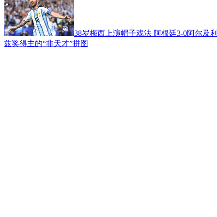
38岁梅西上演帽子戏法 阿根廷3-0阿尔及
兹奖得主的“非天才”拼图