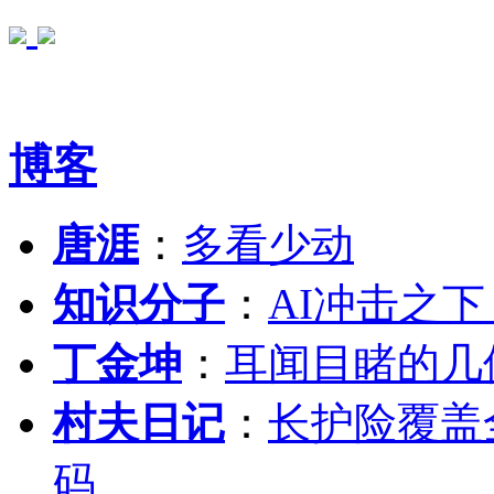
博客
唐涯
：
多看少动
知识分子
：
AI冲击之
丁金坤
：
耳闻目睹的几
村夫日记
：
长护险覆盖
码