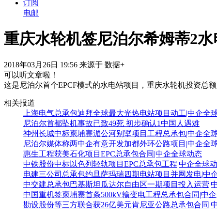
订阅
电邮
重庆水轮机签尼泊尔希姆蒂2水
2018年03月26日 19:56 来源于 数据+
可以听文章啦！
这是尼泊尔首个EPCF模式的水电站项目，重庆水轮机投资总额为
相关报道
上海电气总承包迪拜全球最大光热电站项目动工|中企全
尼泊尔首都坠机事故已致49死 初步确认1中国人遇难
神州长城中标柬埔寨湄公河别墅项目工程总承包|中企全
尼泊尔媒体称两中企有意开发加都外环公路项目|中企全
惠生工程获美石化项目EPC总承包合同|中企全球动态
中铁股份中标以色列轻轨项目EPC总承包工程|中企全球
电建三公司总承包约旦萨玛瑞四期电站项目并网发电|中
中交建总承包巴基斯坦瓜达尔自由区一期项目投入运营|
中国重机签柬埔寨首条500kV输变电工程总承包合同|中
勘设股份等三方联合获26亿美元肯尼亚公路总承包合同|