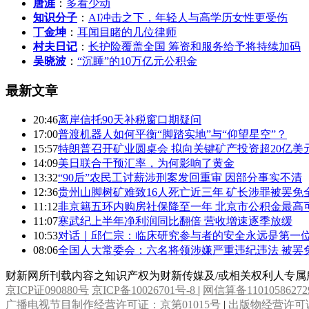
唐涯
：
多看少动
知识分子
：
AI冲击之下，年轻人与高学历女性更受伤
丁金坤
：
耳闻目睹的几位律师
村夫日记
：
长护险覆盖全国 筹资和服务给予将持续加码
吴晓波
：
“沉睡”的10万亿元公积金
最新文章
20:46
离岸信托90天补税窗口期疑问
17:00
普渡机器人如何平衡“脚踏实地”与“仰望星空”？
15:57
特朗普召开矿业圆桌会 拟向关键矿产投资超20亿美
14:09
美日联合干预汇率，为何影响了黄金
13:32
“90后”农民工讨薪涉刑案发回重审 因部分事实不清
12:36
贵州山脚树矿难致16人死亡近三年 矿长涉罪被罢免
11:12
非京籍五环内购房社保降至一年 北京市公积金最高可
11:07
寒武纪上半年净利润同比翻倍 营收增速逐季放缓
10:53
对话｜邱仁宗：临床研究参与者的安全永远是第一
08:06
全国人大常委会：六名将领涉嫌严重违纪违法 被罢
财新网所刊载内容之知识产权为财新传媒及/或相关权利人专
京ICP证090880号
京ICP备10026701号-8
|
网信算备11010586272
广播电视节目制作经营许可证：京第01015号
|
出版物经营许可证