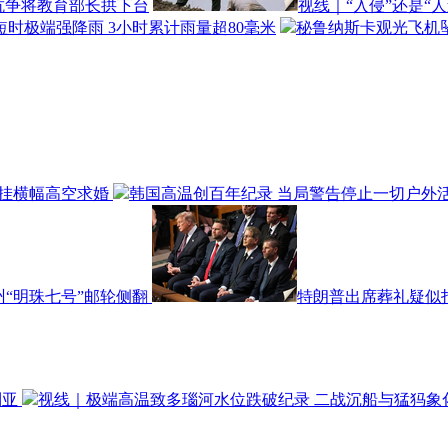
头抗争将教育部长拱下台
视线｜“入侵”还是“
时极端强降雨 3小时累计雨量超80毫米
秘鲁纳斯卡观光飞机坠
悬挂横幅高空求婚
韩国高温创百年纪录 当局警告停止一切户外
温州“明珠七号”邮轮侧翻
特朗普出席葬礼疑似打
利亚
视线｜极端高温致多瑙河水位跌破纪录 二战沉船与猛犸象