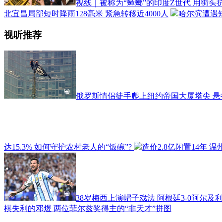
视线｜被称为“蟑螂”的印度Z世代 用街
北宜昌局部短时降雨128毫米 紧急转移近4000人
哈尔滨遭遇短
视听推荐
俄罗斯情侣徒手爬上纽约帝国大厦塔尖 
达15.3% 如何守护农村老人的“饭碗”?
造价2.8亿闲置14年 
38岁梅西上演帽子戏法 阿根廷3-0阿尔及
棋失利的邓煜 两位菲尔兹奖得主的“非天才”拼图