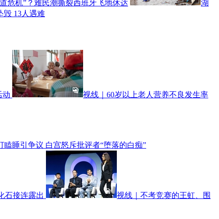
人道危机”？难民潮撕裂西班牙飞地休达
湖
毁 13人遇难
活动
视线｜60岁以上老人营养不良发生率
瞌睡引争议 白宫怒斥批评者“堕落的白痴”
化石接连露出
视线｜不考竞赛的王虹、围