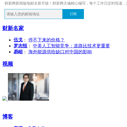
财新网新闻版电邮全新升级！财新网主编精心编写，每个工作日定时投递，
订阅
财新名家
伍戈
：
停不下来的价格？
罗志恒
：
中美人工智能竞争：道路比技术更重要
易峘
：
海外能源供给缺口对中国的影响
视频
博客