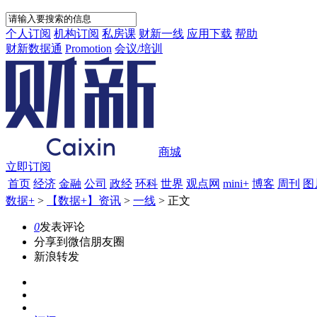
个人订阅
机构订阅
私房课
财新一线
应用下载
帮助
财新数据通
Promotion
会议/培训
商城
立即订阅
首页
经济
金融
公司
政经
环科
世界
观点网
mini+
博客
周刊
图
数据+
>
【数据+】资讯
>
一线
>
正文
0
发表评论
分享到微信朋友圈
新浪转发