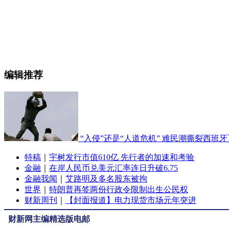
编辑推荐
“入侵”还是“人道危机” 难民潮撕裂西班
特稿
｜
宇树发行市值610亿 先行者的加速和考验
金融
｜
在岸人民币兑美元汇率连日升破6.75
金融我闻
｜
艾路明及多名股东被拘
世界
｜
特朗普再签两份行政令限制出生公民权
财新周刊
｜
【封面报道】电力现货市场元年突进
财新网主编精选版电邮