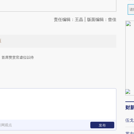
责任编辑：王晶 | 版面编辑：曾佳
值
首席赞赏官虚位以待
下
财
伍戈
新网观点
发布
罗志