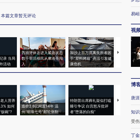
易峘
本篇文章暂无评论
视
西班牙休达进入紧急状态
加沙上百万流离失所者困
马航飞行员
纪录 当局
数千非法移民从摩洛哥闯
于“塑料烤箱” 高温引发健
粒摇头丸 尿
外活动
入
康危机
毒品
博
唐涯
上老人营养
特朗普出席葬礼疑似打瞌
视线｜全球
3% 如何
造价2.8亿闲置14年 温
睡引争议 白宫怒斥批评
97个 印度如
知识
饭碗”?
州“明珠七号”邮轮侧翻
者“堕落的白痴”
的夏天
受伤
丁金