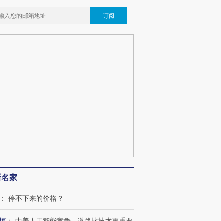
订阅
新名家
：
停不下来的价格？
恒
：
中美人工智能竞争：道路比技术更重要