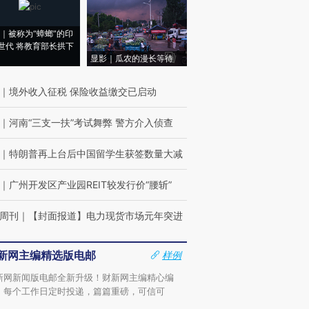
｜被称为“蟑螂”的印
世代 将教育部长拱下
显影｜瓜农的漫长等待
｜
境外收入征税 保险收益缴交已启动
｜
河南“三支一扶”考试舞弊 警方介入侦查
｜
特朗普再上台后中国留学生获签数量大减
｜
广州开发区产业园REIT较发行价“腰斩”
周刊
｜
【封面报道】电力现货市场元年突进
新网主编精选版电邮
样例
新网新闻版电邮全新升级！财新网主编精心编
，每个工作日定时投递，篇篇重磅，可信可
。