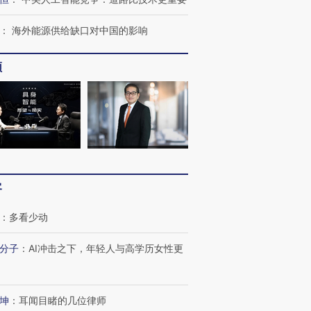
：
海外能源供给缺口对中国的影响
频
跨国走私7万
视线｜HY
检体内含3种
泽连斯基密集出访美英 索
秘鲁纳斯卡观光飞机坠毁
术：是什
要防空导弹“救急”
13人遇难
心“花钱找
客
：
多看少动
最热百城独占
视线｜不考竞赛的王虹、
何熬过48°C
38岁梅西上演帽子戏法
围棋失利的邓煜 两位菲尔
习近平抵
分子
：
AI冲击之下，年轻人与高学历女性更
阿根廷3-0阿尔及利亚
兹奖得主的“非天才”拼图
再访朝鲜
坤
：
耳闻目睹的几位律师