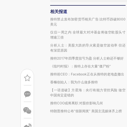
相关报道
推特禁止发布加密货币相关广告 比特币跌破8000
美元
仅仅一周之内 全球最大对冲基金将做空欧股头寸
增逾三倍
分析人士：美股大跌的导火索是做空波动率 但还
有深层原因
推特2017年四季度扭亏为盈 分析人士称还不够好
《纽约时报》：推特上存在大量“僵尸粉”
推特前CEO：Facebook正在从推特的老地盘撤出
香橼创始人：我为什么做多推特
【一语道破】方星海：央行有能力管控风险 做空
中国肯定是错的
推特COO或将离职 对股价影响几何
特朗普推特公布“假新闻奖” 美国主流媒体齐上榜