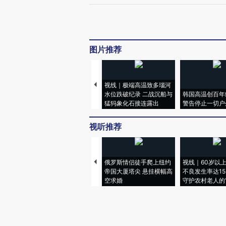
图片推荐
视线｜极端高温致多瑙河
水位跌破纪录 二战沉船与
韩国高温创百年
猛犸象化石接连露出
警告停止一切户
视听推荐
俄罗斯情侣徒手爬上纽约
视线｜60岁以
帝国大厦塔尖 悬挂横幅高
不良发生率达15.
空求婚
守护农村老人的“