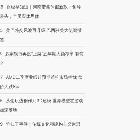
48
财经早知道｜河南带薪休假新政：领导
带头，全员应休尽休
05
美巴外交风波再升级 巴西驻美大使遭撤
签
5
多家银行再度“上架”五年期大额存单 有何
？
37
AMD二季度业绩超预期难抑市场担忧 盘
价大跌8%
25
从边玩边创作到3D建模 世界模型在游戏
加速落地
09
竹知了事件：传统文化和建构主义迷思