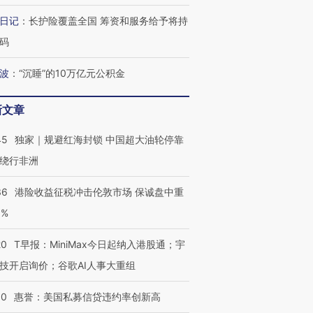
日记
：
长护险覆盖全国 筹资和服务给予将持
码
波
：
“沉睡”的10万亿元公积金
新文章
45
独家｜规避红海封锁 中国超大油轮停靠
绕行非洲
36
港险收益征税冲击伦敦市场 保诚盘中重
3%
20
T早报：MiniMax今日起纳入港股通；宇
技开启询价；谷歌AI人事大重组
30
惠誉：美国私募信贷违约率创新高