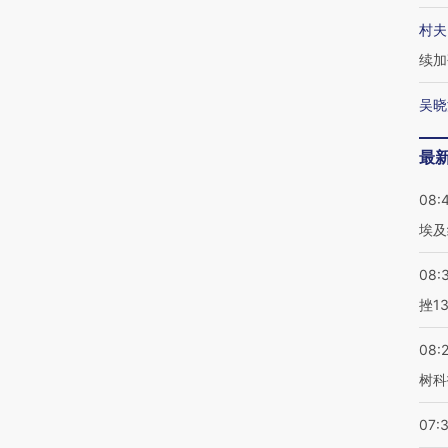
村夫
续加
吴晓
最
08:
埃及
08:
挫1
08:
树科
07: