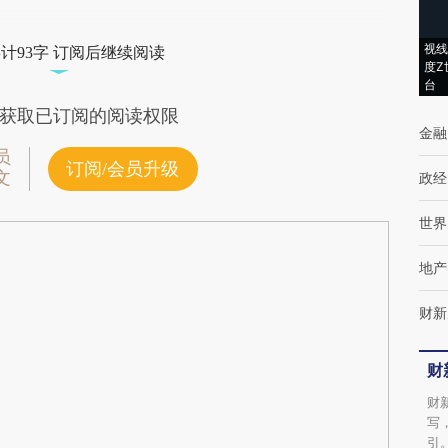
视线
计93字 订阅后继续阅读
度Z
台
获取已订阅的阅读权限
金融
员
订阅/会员升级
文
政经
世界
地产
财新
财
财
写
引