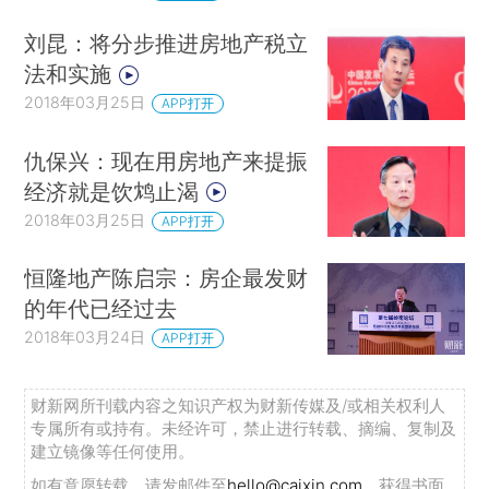
刘昆：将分步推进房地产税立
法和实施
2018年03月25日
APP打开
仇保兴：现在用房地产来提振
经济就是饮鸩止渴
2018年03月25日
APP打开
恒隆地产陈启宗：房企最发财
的年代已经过去
2018年03月24日
APP打开
财新网所刊载内容之知识产权为财新传媒及/或相关权利人
专属所有或持有。未经许可，禁止进行转载、摘编、复制及
建立镜像等任何使用。
如有意愿转载，请发邮件至
hello@caixin.com
，获得书面