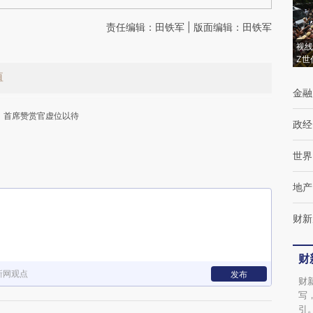
责任编辑：田铁军 | 版面编辑：田铁军
视线
Z世
值
金融
首席赞赏官虚位以待
政经
世界
地产
财新
下
财
新网观点
发布
财
写
引