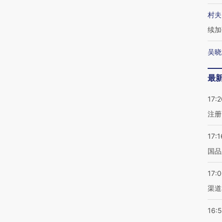
村夫
续加
吴晓
最
17:2
注册
17:1
国品
17:
渠道
16: