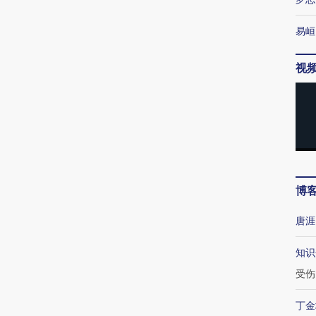
易峘
视
博
唐涯
知识
受伤
丁金