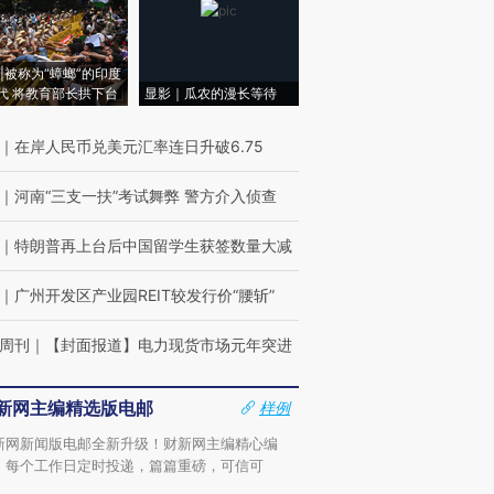
|被称为“蟑螂”的印度
代 将教育部长拱下台
显影｜瓜农的漫长等待
｜
在岸人民币兑美元汇率连日升破6.75
｜
河南“三支一扶”考试舞弊 警方介入侦查
｜
特朗普再上台后中国留学生获签数量大减
｜
广州开发区产业园REIT较发行价“腰斩”
周刊
｜
【封面报道】电力现货市场元年突进
新网主编精选版电邮
样例
新网新闻版电邮全新升级！财新网主编精心编
，每个工作日定时投递，篇篇重磅，可信可
。