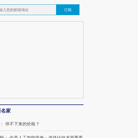
订阅
跨国走私7万
视线｜HYROX的吸金
视线｜被
检体内含3种
术：是什么让中产们甘
泽连斯基密集出访美英 索
度Z世代
心“花钱找虐”？
要防空导弹“救急”
育部长拱
最热百城独占
视线｜不考竞赛的王虹、
何熬过48°C
38岁梅西上演帽子戏法
围棋失利的邓煜 两位菲尔
习近平抵
阿根廷3-0阿尔及利亚
兹奖得主的“非天才”拼图
再访朝鲜
新名家
：
停不下来的价格？
恒
：
中美人工智能竞争：道路比技术更重要