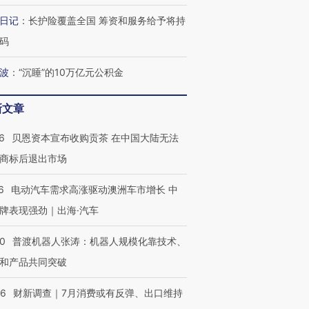
日记
：
长护险覆盖全国 筹资和服务给予将持
码
波
：
“沉睡”的10万亿元公积金
新文章
6
贝恩资本宣布收购贡茶 在中国大陆无法
商标后退出市场
6
电动汽车需求高涨驱动澳洲车市增长 中
牌表现强劲｜出海·汽车
00
普渡机器人张涛：机器人规模化靠技术、
和产品共同突破
56
财新调查｜7月消费或有反弹、出口维持