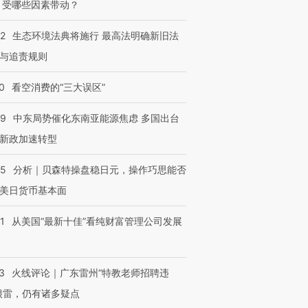
 受哪些因素带动？
42
生态环境法典将施行 最高法明确新旧法
与追责规则
0
看空消费的“三大误区”
59
中东局势催化东南亚能源焦虑 多国出台
新政加速转型
05
分析｜贝森特操盘稳日元，操作巧思能否
美日货币基本面
1
从美国“最新十佳”看纯财富管理公司发展
3
火线评论｜广东雷州“特教老师招聘违
很雷，仍有诸多疑点