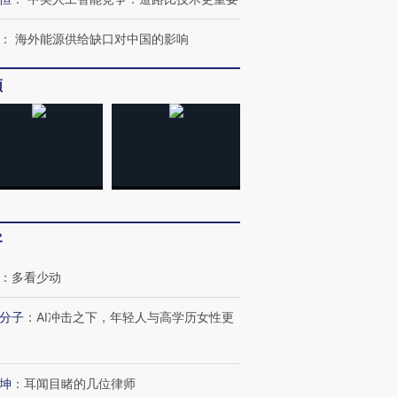
：
海外能源供给缺口对中国的影响
频
客
：
多看少动
分子
：
AI冲击之下，年轻人与高学历女性更
坤
：
耳闻目睹的几位律师