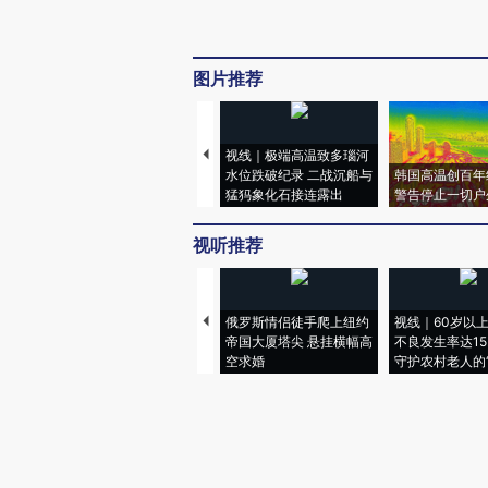
图片推荐
视线｜极端高温致多瑙河
水位跌破纪录 二战沉船与
韩国高温创百年
猛犸象化石接连露出
警告停止一切户
视听推荐
俄罗斯情侣徒手爬上纽约
视线｜60岁以
帝国大厦塔尖 悬挂横幅高
不良发生率达15.
空求婚
守护农村老人的“