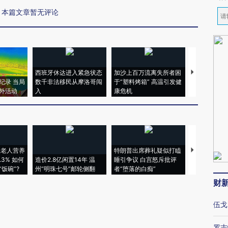
本篇文章暂无评论
西班牙休达进入紧急状态
加沙上百万流离失所者困
马航飞行员
纪录 当局
数千非法移民从摩洛哥闯
于“塑料烤箱” 高温引发健
粒摇头丸 尿
外活动
入
康危机
毒品
上老人营养
特朗普出席葬礼疑似打瞌
视线｜全球
3% 如何
造价2.8亿闲置14年 温
睡引争议 白宫怒斥批评
97个 印度如
饭碗”?
州“明珠七号”邮轮侧翻
者“堕落的白痴”
的夏天
财
伍戈
罗志