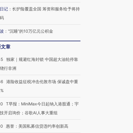
日记
：
长护险覆盖全国 筹资和服务给予将持
码
波
：
“沉睡”的10万亿元公积金
新文章
45
独家｜规避红海封锁 中国超大油轮停靠
绕行非洲
36
港险收益征税冲击伦敦市场 保诚盘中重
3%
20
T早报：MiniMax今日起纳入港股通；宇
技开启询价；谷歌AI人事大重组
30
惠誉：美国私募信贷违约率创新高