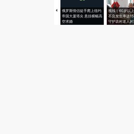
俄罗斯情侣徒手爬上纽约
视线｜60岁以
帝国大厦塔尖 悬挂横幅高
不良发生率达15.
空求婚
守护农村老人的“