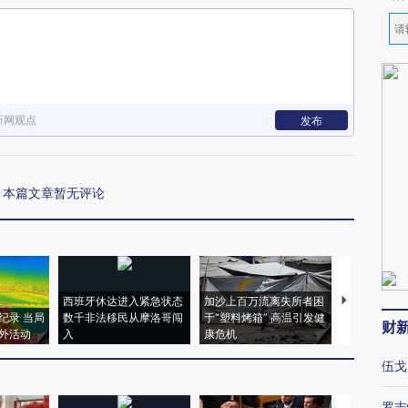
新网观点
发布
本篇文章暂无评论
西班牙休达进入紧急状态
加沙上百万流离失所者困
马航飞行员
纪录 当局
数千非法移民从摩洛哥闯
于“塑料烤箱” 高温引发健
粒摇头丸 尿
财
外活动
入
康危机
毒品
伍戈
罗志