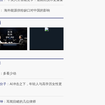
最热百城独占
视线｜不考竞赛的王虹、
：
海外能源供给缺口对中国的影响
何熬过48°C
38岁梅西上演帽子戏法
围棋失利的邓煜 两位菲尔
习近平抵
阿根廷3-0阿尔及利亚
兹奖得主的“非天才”拼图
再访朝鲜
频
客
：
多看少动
分子
：
AI冲击之下，年轻人与高学历女性更
坤
：
耳闻目睹的几位律师