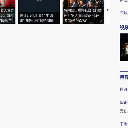
上老人营养
特朗普出席葬礼疑似打瞌
视线｜全球
易峘
3% 如何
造价2.8亿闲置14年 温
睡引争议 白宫怒斥批评
97个 印度如
饭碗”?
州“明珠七号”邮轮侧翻
者“堕落的白痴”
的夏天
视
博
唐涯
知识
受伤
丁金