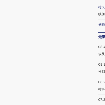
村夫
续加
吴晓
最
08:
埃及
08:
挫1
08:
树科
07: