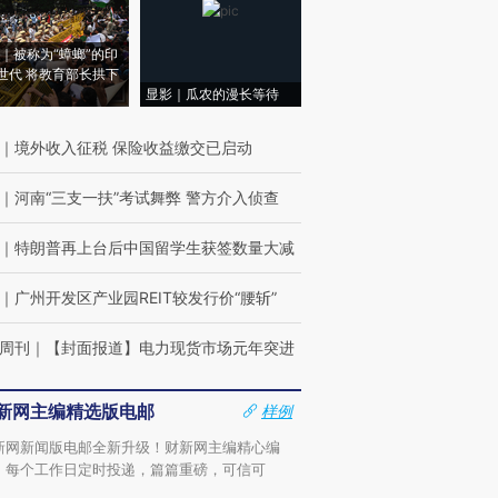
｜被称为“蟑螂”的印
世代 将教育部长拱下
显影｜瓜农的漫长等待
｜
境外收入征税 保险收益缴交已启动
｜
河南“三支一扶”考试舞弊 警方介入侦查
｜
特朗普再上台后中国留学生获签数量大减
｜
广州开发区产业园REIT较发行价“腰斩”
周刊
｜
【封面报道】电力现货市场元年突进
新网主编精选版电邮
样例
新网新闻版电邮全新升级！财新网主编精心编
，每个工作日定时投递，篇篇重磅，可信可
。