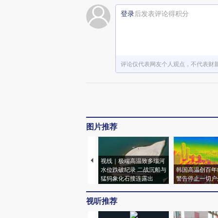
登录
后发表评论得积分
评论仅代表网友个人观点，不代表财
图片推荐
视线｜极端高温致多瑙河
水位跌破纪录 二战沉船与
韩国高温创百年
猛犸象化石接连露出
警告停止一切户
视听推荐