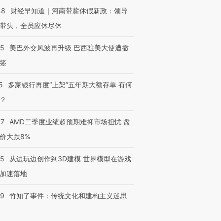
48
财经早知道｜河南带薪休假新政：领导
带头，全员应休尽休
05
美巴外交风波再升级 巴西驻美大使遭撤
签
5
多家银行再度“上架”五年期大额存单 有何
？
37
AMD二季度业绩超预期难抑市场担忧 盘
价大跌8%
25
从边玩边创作到3D建模 世界模型在游戏
加速落地
09
竹知了事件：传统文化和建构主义迷思