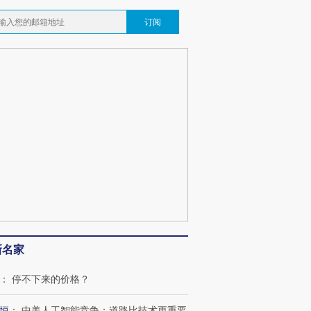
订阅
跨国走私7万
视线｜HY
检体内含3种
泽连斯基密集出访美英 索
秘鲁纳斯卡观光飞机坠毁
术：是什
新名家
要防空导弹“救急”
13人遇难
心“花钱找
：
停不下来的价格？
恒
：
中美人工智能竞争：道路比技术更重要