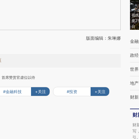
视线
度Z
台
版面编辑：朱琳娜
金融
政经
值
世界
首席赞赏官虚位以待
地产
#金融科技
+关注
#投资
+关注
财新
财
下
财
写
引