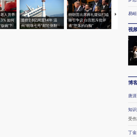
易峘
上老人营养
特朗普出席葬礼疑似打瞌
视线｜全球
3% 如何
造价2.8亿闲置14年 温
睡引争议 白宫怒斥批评
97个 印度如
饭碗”?
州“明珠七号”邮轮侧翻
者“堕落的白痴”
的夏天
视
博
唐涯
知识
受伤
丁金