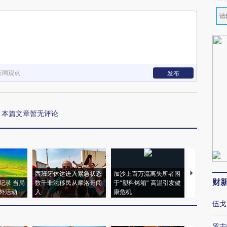
新网观点
发布
本篇文章暂无评论
西班牙休达进入紧急状态
加沙上百万流离失所者困
视线｜HYR
财
纪录 当局
数千非法移民从摩洛哥闯
于“塑料烤箱” 高温引发健
术：是什么
外活动
入
康危机
心“花钱找虐
伍戈
罗志