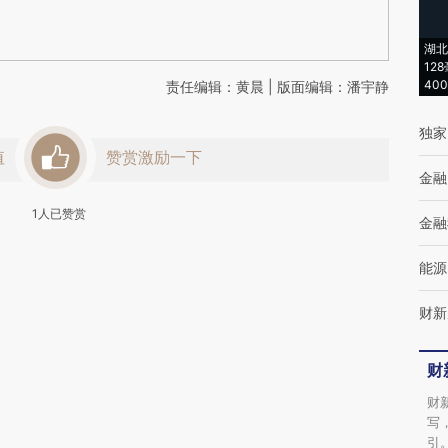
湖北
12
40
责任编辑：黄晨 | 版面编辑：潘宇静
独家
值
赞赏激励一下
金融
1
人已赞赏
金融
能源
财新
财
财
写
引