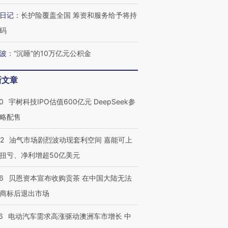
日记
：
长护险覆盖全国 筹资和服务给予将持
码
波
：
“沉睡”的10万亿元公积金
新文章
0
宇树科技IPO估值600亿元 DeepSeek参
略配售
22
油气市场剧烈波动现套利空间 嘉能可上
扭亏、净利增超50亿美元
6
贝恩资本宣布收购贡茶 在中国大陆无法
商标后退出市场
6
电动汽车需求高涨驱动澳洲车市增长 中