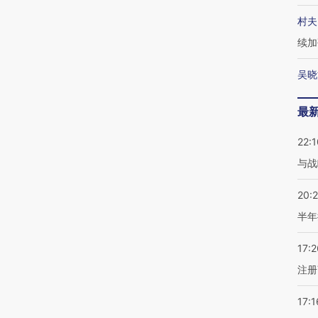
村夫
续加
吴晓
最
22:1
与战
20:
半年
17:2
注册
17:1