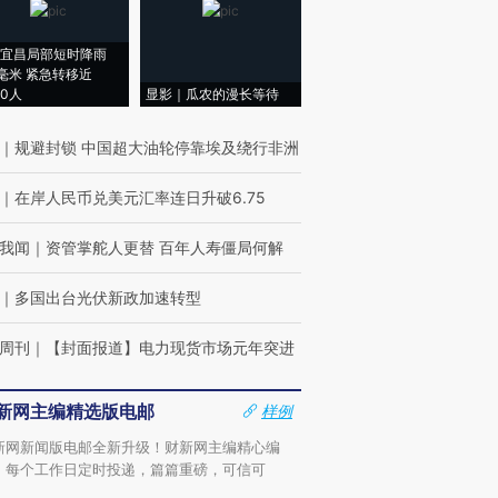
宜昌局部短时降雨
8毫米 紧急转移近
00人
显影｜瓜农的漫长等待
｜
规避封锁 中国超大油轮停靠埃及绕行非洲
｜
在岸人民币兑美元汇率连日升破6.75
我闻
｜
资管掌舵人更替 百年人寿僵局何解
｜
多国出台光伏新政加速转型
周刊
｜
【封面报道】电力现货市场元年突进
新网主编精选版电邮
样例
新网新闻版电邮全新升级！财新网主编精心编
，每个工作日定时投递，篇篇重磅，可信可
。