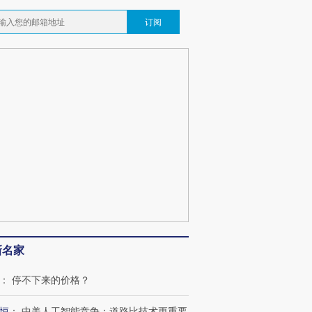
订阅
OX的吸金
马航飞行员跨国走私7万
视线｜被称为“蟑螂”的印
新名家
让中产们甘
粒摇头丸 尿检体内含3种
度Z世代 用街头抗争将教
秘鲁纳斯
”？
毒品
育部长拱下台
13人遇难
：
停不下来的价格？
恒
：
中美人工智能竞争：道路比技术更重要