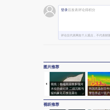
登录
后发表评论得积分
评论仅代表网友个人观点，不代表财
图片推荐
视线｜极端高温致多瑙河
水位跌破纪录 二战沉船与
韩国高温创百年
猛犸象化石接连露出
警告停止一切户
视听推荐