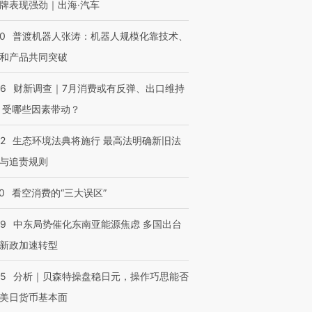
牌表现强劲｜出海·汽车
00
普渡机器人张涛：机器人规模化靠技术、
和产品共同突破
56
财新调查｜7月消费或有反弹、出口维持
 受哪些因素带动？
42
生态环境法典将施行 最高法明确新旧法
与追责规则
0
看空消费的“三大误区”
59
中东局势催化东南亚能源焦虑 多国出台
新政加速转型
05
分析｜贝森特操盘稳日元，操作巧思能否
美日货币基本面