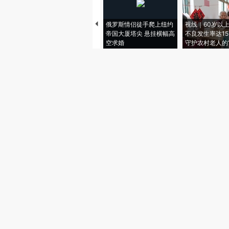
俄罗斯情侣徒手爬上纽约
视线｜60岁以
帝国大厦塔尖 悬挂横幅高
不良发生率达15.
空求婚
守护农村老人的“