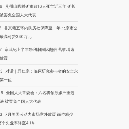
36
贵州山脚树矿难致16人死亡近三年 矿长
被罢免全国人大代表
2
非京籍五环内购房社保降至一年 北京市公
最高可贷340万元
7
寒武纪上半年净利润同比翻倍 营收增速
放缓
53
对话｜邱仁宗：临床研究参与者的安全永
第一位
06
全国人大常委会：六名将领涉嫌严重违
法 被罢免全国人大代表
43
7月美国劳动力市场意外放缓 岗位减少
3万个失业率降至4.1%