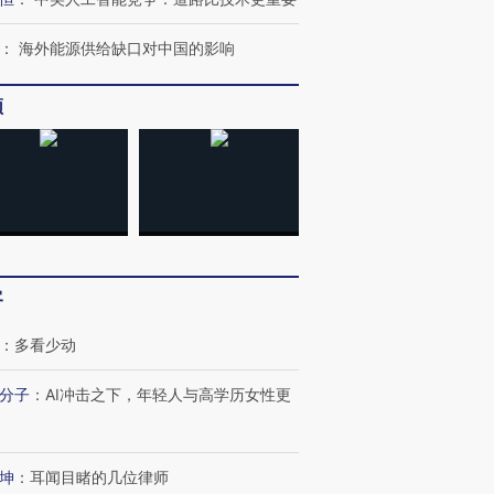
：
海外能源供给缺口对中国的影响
频
跨国走私7万
视线｜被称为“蟑螂”的印
视线｜“入侵”还是“人道危
检体内含3种
度Z世代 用街头抗争将教
机”？难民潮撕裂西班牙
秘鲁纳斯
育部长拱下台
飞地休达
13人遇难
客
：
多看少动
葬礼疑似打瞌
视线｜极端高温致多瑙河
视线｜不
宫怒斥批评
38岁梅西上演帽子戏法
水位跌破纪录 二战沉船与
围棋失利
分子
：
AI冲击之下，年轻人与高学历女性更
痴”
阿根廷3-0阿尔及利亚
猛犸象化石接连露出
兹奖得主
坤
：
耳闻目睹的几位律师