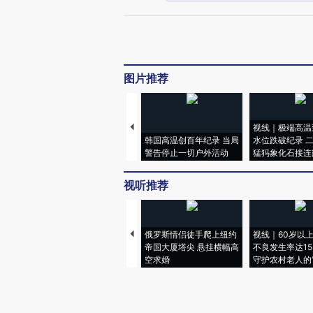
图片推荐
视线｜极端高温
韩国高温创百年纪录 当局
水位跌破纪录 
警告停止一切户外活动
猛犸象化石接连
视听推荐
俄罗斯情侣徒手爬上纽约
视线｜60岁以
帝国大厦塔尖 悬挂横幅高
不良发生率达15.
空求婚
守护农村老人的“