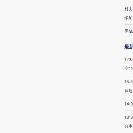
村夫
续加
吴晓
最
17:
空”
15:
资超
14:
13:
分事