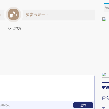
值
赞赏激励一下
2
人已赞赏
财
伍戈
新网观点
发布
罗志