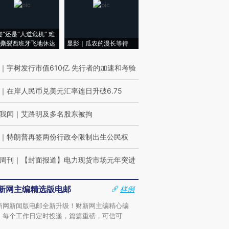
侵”还是“人道危机” 难
撕裂西班牙飞地休达
显影｜瓜农的漫长等待
｜
宇树发行市值610亿 先行者的加速和考验
｜
在岸人民币兑美元汇率连日升破6.75
我闻
｜
艾路明及多名股东被拘
｜
特朗普再签两份行政令限制出生公民权
周刊
｜
【封面报道】电力现货市场元年突进
新网主编精选版电邮
样例
新网新闻版电邮全新升级！财新网主编精心编
，每个工作日定时投递，篇篇重磅，可信可
。