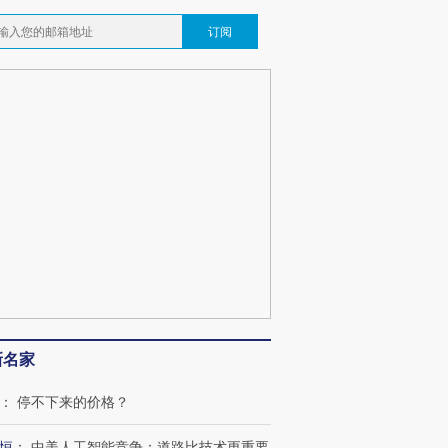
订阅
新名家
：
停不下来的价格？
恒
：
中美人工智能竞争：道路比技术更重要