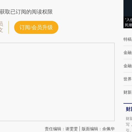
获取已订阅的阅读权限
“入
员
民潮
订阅/会员升级
文
特稿
金融
金融
世界
财新
财
财
写
责任编辑：谢雯雯 | 版面编辑：余佩华
引