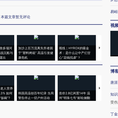
易峘
本篇文章暂无评论
视
致多瑙河
加沙上百万流离失所者困
视线｜HYROX的吸金
马航飞行员
二战沉船与
于“塑料烤箱” 高温引发健
术：是什么让中产们甘
粒摇头丸 尿
露出
康危机
心“花钱找虐”？
毒品
博
唐涯
上老人营养
特朗普出席
3% 如何
韩国高温创百年纪录 当局
造价2.8亿闲置14年 温
睡引争议 白
知识
饭碗”?
警告停止一切户外活动
州“明珠七号”邮轮侧翻
者“堕落的白
受伤
丁金