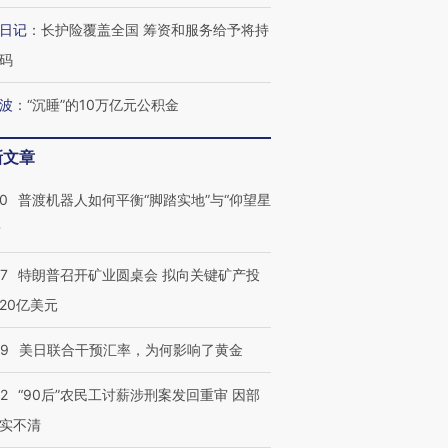
日记
：
长护险覆盖全国 筹资和服务给予将持
码
波
：
“沉睡”的10万亿元公积金
新文章
00
普渡机器人如何平衡“脚踏实地”与“仰望星
？
57
特朗普召开矿业圆桌会 拟向关键矿产投
20亿美元
09
美日联合干预汇率，为何影响了黄金
32
“90后”农民工讨薪涉刑案发回重审 因部
实不清