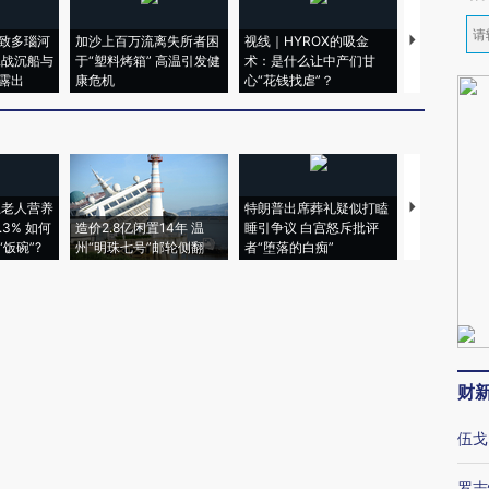
致多瑙河
加沙上百万流离失所者困
视线｜HYROX的吸金
马航飞行员
二战沉船与
于“塑料烤箱” 高温引发健
术：是什么让中产们甘
粒摇头丸 尿
露出
康危机
心“花钱找虐”？
毒品
上老人营养
特朗普出席葬礼疑似打瞌
视线｜全球
3% 如何
造价2.8亿闲置14年 温
睡引争议 白宫怒斥批评
97个 印度如
饭碗”?
州“明珠七号”邮轮侧翻
者“堕落的白痴”
的夏天
财
伍戈
罗志