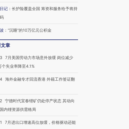
日记
：
长护险覆盖全国 筹资和服务给予将持
码
波
：
“沉睡”的10万亿元公积金
新文章
43
7月美国劳动力市场意外放缓 岗位减少
3万个失业率降至4.1%
14
海外金融专才回流香港 外籍工作签证翻
2
宁德时代宜春锂矿仍处停产状态 其动向
国内锂资源供需格局
1
7月进出口增速高位放缓，价格驱动还能