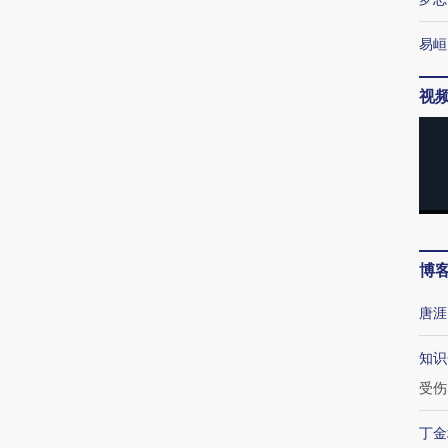
易峘
视
博
唐涯
知识
受伤
丁金