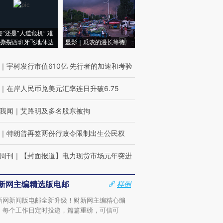
侵”还是“人道危机” 难
撕裂西班牙飞地休达
显影｜瓜农的漫长等待
｜
宇树发行市值610亿 先行者的加速和考验
｜
在岸人民币兑美元汇率连日升破6.75
我闻
｜
艾路明及多名股东被拘
｜
特朗普再签两份行政令限制出生公民权
周刊
｜
【封面报道】电力现货市场元年突进
新网主编精选版电邮
样例
新网新闻版电邮全新升级！财新网主编精心编
，每个工作日定时投递，篇篇重磅，可信可
。