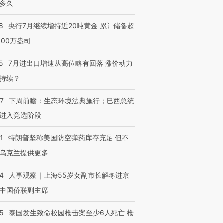
多久
8
央行7月继续增持近20吨黄金 累计储备超
600万盎司
5
7月进出口增速从高位略有回落 涨价动力
持续？
07
下周前瞻：生态环境法典施行；巴西总统
进入竞选阶段
1
特朗普坚称美国防空弹药库存充足 但不
乌克兰提供更多
24
人事观察｜上海55岁女副市长解冬进京
中国侨联副主席
45
泰国发生致命校园枪击案至少6人死亡 枪