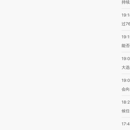
持续
19:1
过7
19:1
能否
19:
大选
19:0
会向
18:
候任
17: