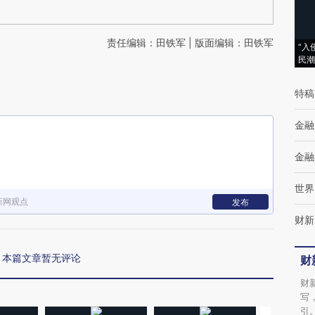
责任编辑：田铁军 | 版面编辑：田铁军
“入
民潮
特稿
金融
金融
世界
新网观点
发布
财新
本篇文章暂无评论
财
财
写
引