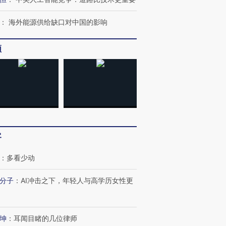
：
海外能源供给缺口对中国的影响
频
客
：
多看少动
分子
：
AI冲击之下，年轻人与高学历女性更
坤
：
耳闻目睹的几位律师