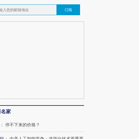
订阅
跨国走私7万
视线｜被称为“蟑螂”的印
视线｜“入侵”还是“人道危
检体内含3种
度Z世代 用街头抗争将教
机”？难民潮撕裂西班牙
秘鲁纳斯
育部长拱下台
飞地休达
13人遇难
最热百城独占
视线｜不
何熬过48°C
38岁梅西上演帽子戏法
韩国高温创百年纪录 当局
围棋失利
阿根廷3-0阿尔及利亚
警告停止一切户外活动
兹奖得主
新名家
：
停不下来的价格？
恒
：
中美人工智能竞争：道路比技术更重要