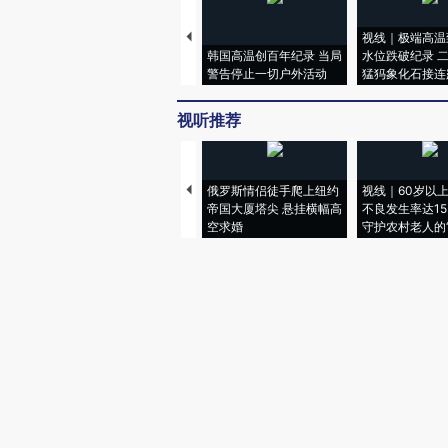
视线｜极端高温
韩国高温创百年纪录 当局
水位跌破纪录 
警告停止一切户外活动
猛犸象化石接连
视听推荐
俄罗斯情侣徒手爬上纽约
视线｜60岁以
帝国大厦塔尖 悬挂横幅高
不良发生率达15.
空求婚
守护农村老人的“