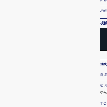
易峘
视
博
唐涯
知识
受伤
丁金