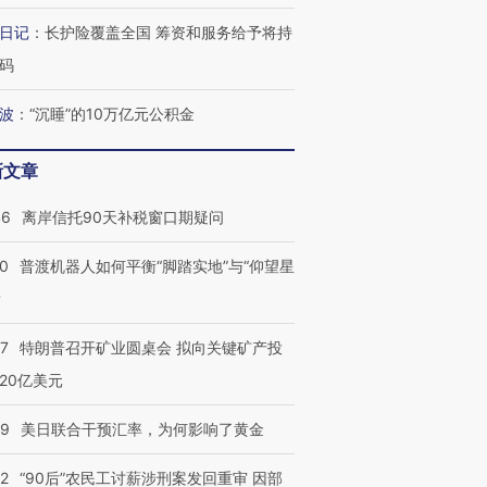
日记
：
长护险覆盖全国 筹资和服务给予将持
码
波
：
“沉睡”的10万亿元公积金
新文章
46
离岸信托90天补税窗口期疑问
00
普渡机器人如何平衡“脚踏实地”与“仰望星
？
57
特朗普召开矿业圆桌会 拟向关键矿产投
20亿美元
09
美日联合干预汇率，为何影响了黄金
32
“90后”农民工讨薪涉刑案发回重审 因部