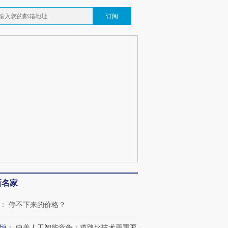
跨国走私7万
视线｜被称为“蟑螂”的印
视线｜“入侵”还是“人道危
订阅
检体内含3种
度Z世代 用街头抗争将教
机”？难民潮撕裂西班牙
秘鲁纳斯
育部长拱下台
飞地休达
13人遇难
葬礼疑似打瞌
视线｜极端高温致多瑙河
视线｜不
宫怒斥批评
38岁梅西上演帽子戏法
水位跌破纪录 二战沉船与
围棋失利
痴”
阿根廷3-0阿尔及利亚
猛犸象化石接连露出
兹奖得主
新名家
：
停不下来的价格？
恒
：
中美人工智能竞争：道路比技术更重要