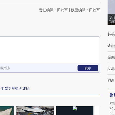
责任编辑：田铁军 | 版面编辑：田铁军
“入
民潮
特稿
金融
金融
新网观点
发布
世界
财新
本篇文章暂无评论
财
财
写
引