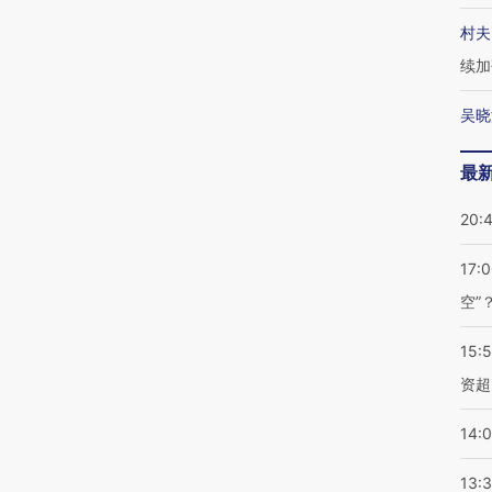
村夫
续加
吴晓
最
20:
17:
空”
15:
资超
14:
13: