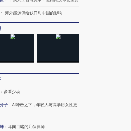
：
海外能源供给缺口对中国的影响
频
客
：
多看少动
分子
：
AI冲击之下，年轻人与高学历女性更
坤
：
耳闻目睹的几位律师