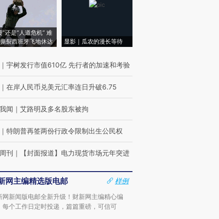
侵”还是“人道危机” 难
撕裂西班牙飞地休达
显影｜瓜农的漫长等待
｜
宇树发行市值610亿 先行者的加速和考验
｜
在岸人民币兑美元汇率连日升破6.75
我闻
｜
艾路明及多名股东被拘
｜
特朗普再签两份行政令限制出生公民权
周刊
｜
【封面报道】电力现货市场元年突进
新网主编精选版电邮
样例
新网新闻版电邮全新升级！财新网主编精心编
，每个工作日定时投递，篇篇重磅，可信可
。