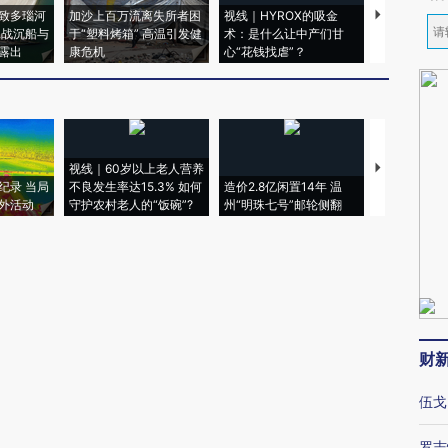
致多瑙河
加沙上百万流离失所者困
视线｜HYROX的吸金
马航飞行员
二战沉船与
于“塑料烤箱” 高温引发健
术：是什么让中产们甘
粒摇头丸 尿
露出
康危机
心“花钱找虐”？
毒品
视线｜60岁以上老人营养
特朗普出席
纪录 当局
不良发生率达15.3% 如何
造价2.8亿闲置14年 温
睡引争议 白
外活动
守护农村老人的“饭碗”?
州“明珠七号”邮轮侧翻
者“堕落的白
财
伍戈
罗志