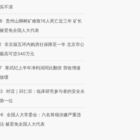
实不清
36
贵州山脚树矿难致16人死亡近三年 矿长
被罢免全国人大代表
2
非京籍五环内购房社保降至一年 北京市公
最高可贷340万元
7
寒武纪上半年净利润同比翻倍 营收增速
放缓
53
对话｜邱仁宗：临床研究参与者的安全永
第一位
06
全国人大常委会：六名将领涉嫌严重违
法 被罢免全国人大代表