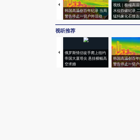
视线｜极端高温
韩国高温创百年纪录 当局
水位跌破纪录 
警告停止一切户外活动
猛犸象化石接连
视听推荐
俄罗斯情侣徒手爬上纽约
帝国大厦塔尖 悬挂横幅高
韩国高温创百年
空求婚
警告停止一切户