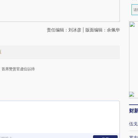
责任编辑：刘冰彦 | 版面编辑：余佩华
值
首席赞赏官虚位以待
财
下
伍戈
罗志