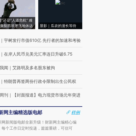
侵”还是“人道危机” 难
撕裂西班牙飞地休达
显影｜瓜农的漫长等待
｜
宇树发行市值610亿 先行者的加速和考验
｜
在岸人民币兑美元汇率连日升破6.75
我闻
｜
艾路明及多名股东被拘
｜
特朗普再签两份行政令限制出生公民权
周刊
｜
【封面报道】电力现货市场元年突进
新网主编精选版电邮
样例
新网新闻版电邮全新升级！财新网主编精心编
，每个工作日定时投递，篇篇重磅，可信可
。