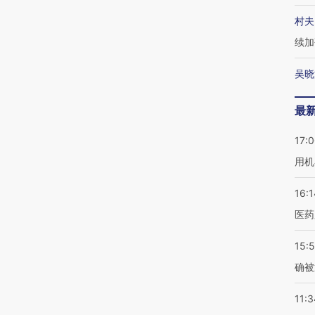
村夫
续加
吴晓
最
17:
用机
16:1
医药
15:5
确被
11:3