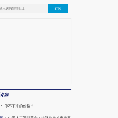
订阅
新名家
：
停不下来的价格？
恒
：
中美人工智能竞争：道路比技术更重要