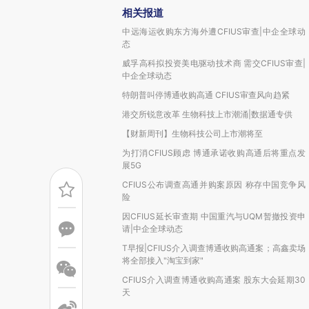
相关报道
中远海运收购东方海外遭CFIUS审查|中企全球动
态
威孚高科拟投资美电驱动技术商 需交CFIUS审查|
中企全球动态
特朗普叫停博通收购高通 CFIUS审查风向趋紧
港交所锐意改革 生物科技上市潮涌|数据通专供
【财新周刊】生物科技公司上市潮将至
为打消CFIUS顾虑 博通承诺收购高通后将重点发
展5G
CFIUS公布调查高通并购案原因 称存中国竞争风
险
因CFIUS延长审查期 中国重汽与UQM暂撤投资申
请|中企全球动态
T早报|CFIUS介入调查博通收购高通案；高鑫卖场
将全部接入"淘宝到家"
CFIUS介入调查博通收购高通案 股东大会延期30
天