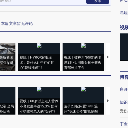
新网观点
发布
易峘
本篇文章暂无评论
视
失所者困
视线｜HYROX的吸金
视线｜被称为“蟑螂”的印
视线｜“入侵
高温引发健
术：是什么让中产们甘
度Z世代 用街头抗争将教
机”？难民潮
心“花钱找虐”？
育部长拱下台
飞地休达
博
唐涯
视线｜60岁以上老人营养
特朗普出席
知识
纪录 当局
不良发生率达15.3% 如何
造价2.8亿闲置14年 温
睡引争议 白
受伤
外活动
守护农村老人的“饭碗”?
州“明珠七号”邮轮侧翻
者“堕落的白
丁金