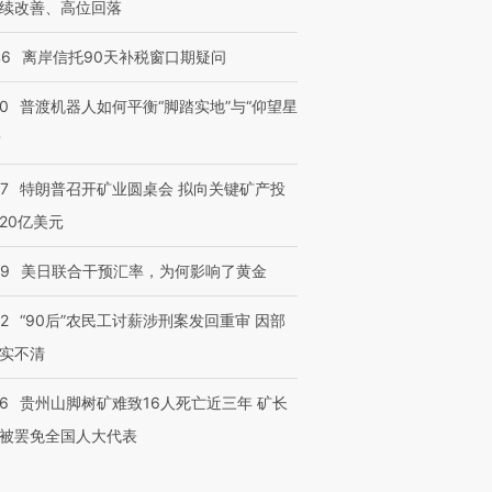
续改善、高位回落
46
离岸信托90天补税窗口期疑问
00
普渡机器人如何平衡“脚踏实地”与“仰望星
？
57
特朗普召开矿业圆桌会 拟向关键矿产投
20亿美元
09
美日联合干预汇率，为何影响了黄金
32
“90后”农民工讨薪涉刑案发回重审 因部
实不清
36
贵州山脚树矿难致16人死亡近三年 矿长
被罢免全国人大代表