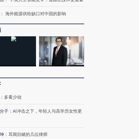
：
海外能源供给缺口对中国的影响
频
”还是“人道危
湖北宜昌局部短时降雨
哈尔滨遭遇短时极端强降
撕裂西班牙
128毫米 紧急转移近
雨 3小时累计雨量超80毫
秘鲁纳斯
4000人
米
13人遇难
客
：
多看少动
葬礼疑似打瞌
视线｜极端高温致多瑙河
视线｜不
分子
：
AI冲击之下，年轻人与高学历女性更
宫怒斥批评
水位跌破纪录 二战沉船与
38岁梅西上演帽子戏法
围棋失利
痴”
猛犸象化石接连露出
阿根廷3-0阿尔及利亚
兹奖得主
坤
：
耳闻目睹的几位律师