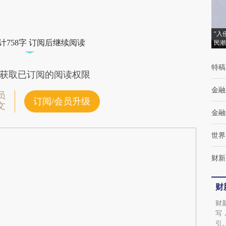
“入
计758字 订阅后继续阅读
民潮
特稿
获取已订阅的阅读权限
金融
员
订阅/会员升级
文
金融
世界
财新
财
财
写
引