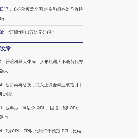
日记
：
长护险覆盖全国 筹资和服务给予将持
码
波
：
“沉睡”的10万亿元公积金
新文章
00
普渡机器人张涛：人形机器人不会替代专
器人
4
创新药再活跃，龙头上调全年业绩指引｜
股周报
1
被爆炒、高溢价 QDII、国投白银LOF明
退市
4
7月CPI、PPI同比均低于预期 PPI同比结