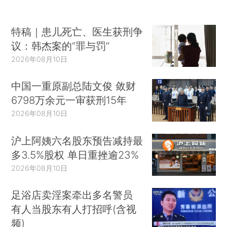
特稿｜患儿死亡、医生获刑争
议：韩杰案的“罪与罚”
2026年08月10日
中国一重原副总陆文俊 敛财
6798万余元一审获刑15年
2026年08月10日
沪上阿姨六名股东预告减持最
多3.5%股权 单日重挫逾23%
2026年08月10日
足浴店卖淫案牵出多名警员
有人当股东有人打招呼(含视
频)