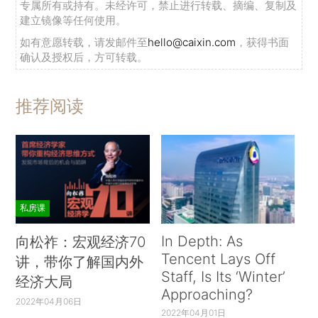
专属所有或持有。未经许可，禁止进行转载、摘编、复制及
建立镜像等任何使用。
如有意愿转载，请发邮件至
hello@caixin.com
，获得书面
确认及授权后，方可转载。
推荐阅读
私房课
In Depth: As
向松祚：宏观经济70
Tencent Lays Off
讲，带你了解国内外
Staff, Is Its ‘Winter’
经济大局
Approaching?
2022年04月06日
2022年04月01日