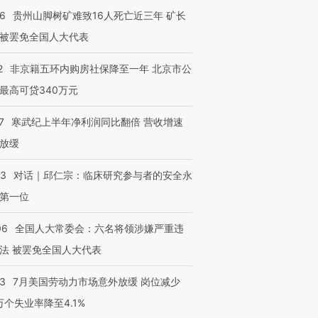
36
贵州山脚树矿难致16人死亡近三年 矿长
被罢免全国人大代表
2
非京籍五环内购房社保降至一年 北京市公
最高可贷340万元
7
寒武纪上半年净利润同比翻倍 营收增速
放缓
53
对话｜邱仁宗：临床研究参与者的安全永
第一位
06
全国人大常委会：六名将领涉嫌严重违
法 被罢免全国人大代表
43
7月美国劳动力市场意外放缓 岗位减少
3万个失业率降至4.1%