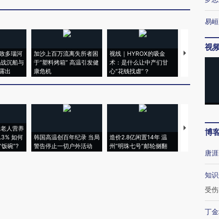
易峘
视
致多瑙河
加沙上百万流离失所者困
视线｜HYROX的吸金
马航飞行员
二战沉船与
于“塑料烤箱” 高温引发健
术：是什么让中产们甘
粒摇头丸 尿
露出
康危机
心“花钱找虐”？
毒品
上老人营养
特朗普出席
博
3% 如何
韩国高温创百年纪录 当局
造价2.8亿闲置14年 温
睡引争议 白
饭碗”?
警告停止一切户外活动
州“明珠七号”邮轮侧翻
者“堕落的白
唐涯
知识
受伤
丁金