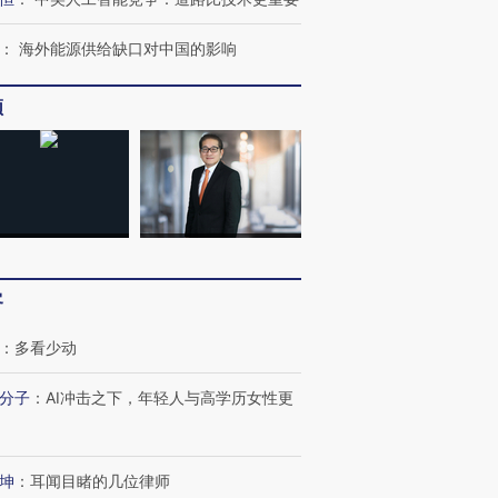
：
海外能源供给缺口对中国的影响
频
跨国走私7万
视线｜被称为“蟑螂”的印
视线｜“入侵”还是“人道危
检体内含3种
度Z世代 用街头抗争将教
机”？难民潮撕裂西班牙
秘鲁纳斯
育部长拱下台
飞地休达
13人遇难
葬礼疑似打瞌
视线｜极端高温致多瑙河
视线｜不
客
宫怒斥批评
38岁梅西上演帽子戏法
水位跌破纪录 二战沉船与
围棋失利
痴”
阿根廷3-0阿尔及利亚
猛犸象化石接连露出
兹奖得主
：
多看少动
分子
：
AI冲击之下，年轻人与高学历女性更
坤
：
耳闻目睹的几位律师