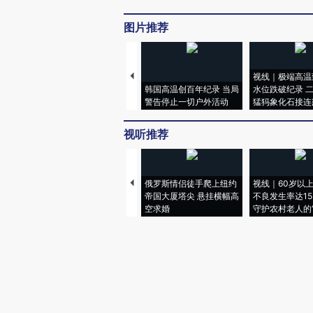
图片推荐
视线｜极端高温
韩国高温创百年纪录 当局
水位跌破纪录 
警告停止一切户外活动
猛犸象化石接连
视听推荐
俄罗斯情侣徒手爬上纽约
视线｜60岁以
帝国大厦塔尖 悬挂横幅高
不良发生率达15.
空求婚
守护农村老人的“