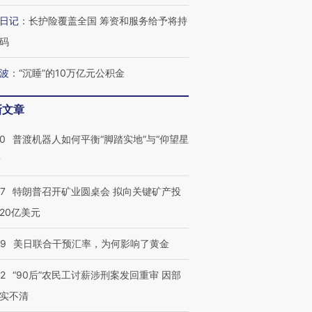
日记
：
长护险覆盖全国 筹资和服务给予将持
码
波
：
“沉睡”的10万亿元公积金
新文章
00
普渡机器人如何平衡“脚踏实地”与“仰望星
？
57
特朗普召开矿业圆桌会 拟向关键矿产投
20亿美元
09
美日联合干预汇率，为何影响了黄金
32
“90后”农民工讨薪涉刑案发回重审 因部
实不清