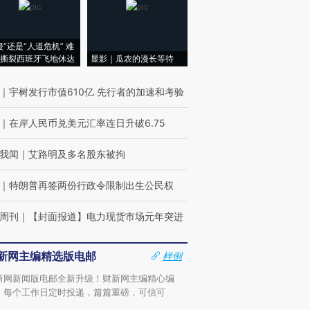
侵”还是“人道危机” 难
撕裂西班牙飞地休达
显影｜瓜农的漫长等待
｜
宇树发行市值610亿 先行者的加速和考验
｜
在岸人民币兑美元汇率连日升破6.75
我闻
｜
艾路明及多名股东被拘
｜
特朗普再签两份行政令限制出生公民权
周刊
｜
【封面报道】电力现货市场元年突进
新网主编精选版电邮
样例
新网新闻版电邮全新升级！财新网主编精心编
，每个工作日定时投递，篇篇重磅，可信可
。