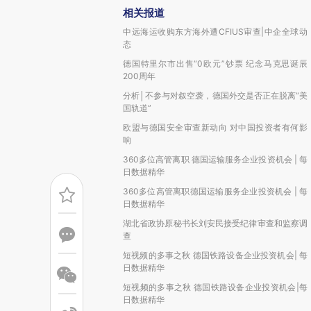
相关报道
中远海运收购东方海外遭CFIUS审查|中企全球动
态
德国特里尔市出售“0欧元”钞票 纪念马克思诞辰
200周年
分析│不参与对叙空袭，德国外交是否正在脱离“美
国轨道”
欧盟与德国安全审查新动向 对中国投资者有何影
响
360多位高管离职 德国运输服务企业投资机会 | 每
日数据精华
360多位高管离职德国运输服务企业投资机会 | 每
日数据精华
湖北省政协原秘书长刘安民接受纪律审查和监察调
查
短视频的多事之秋 德国铁路设备企业投资机会| 每
日数据精华
短视频的多事之秋 德国铁路设备企业投资机会|每
日数据精华