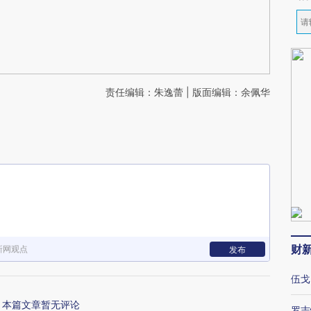
责任编辑：朱逸蕾 | 版面编辑：余佩华
财
新网观点
发布
伍戈
本篇文章暂无评论
罗志