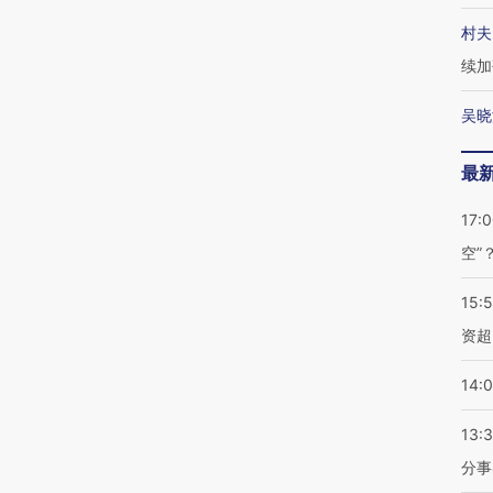
村夫
续加
吴晓
最
17:
空”
15:
资超
14:
13:
分事