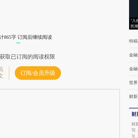
“入
民潮
计865字 订阅后继续阅读
特稿
金融
获取已订阅的阅读权限
金融
员
订阅/会员升级
文
世界
财新
财
财
写
引