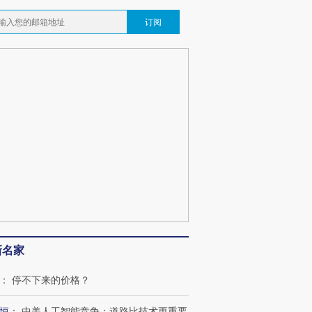
订阅
新名家
：
停不下来的价格？
恒
：
中美人工智能竞争：道路比技术更重要