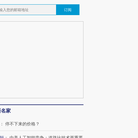
订阅
OX的吸金
马航飞行员跨国走私7万
视线｜被称为“蟑螂”的印
让中产们甘
粒摇头丸 尿检体内含3种
度Z世代 用街头抗争将教
秘鲁纳斯
”？
毒品
育部长拱下台
13人遇难
最热百城独占
视线｜不考竞赛的王虹、
何熬过48°C
38岁梅西上演帽子戏法
围棋失利的邓煜 两位菲尔
习近平抵
阿根廷3-0阿尔及利亚
兹奖得主的“非天才”拼图
再访朝鲜
新名家
：
停不下来的价格？
恒
：
中美人工智能竞争：道路比技术更重要