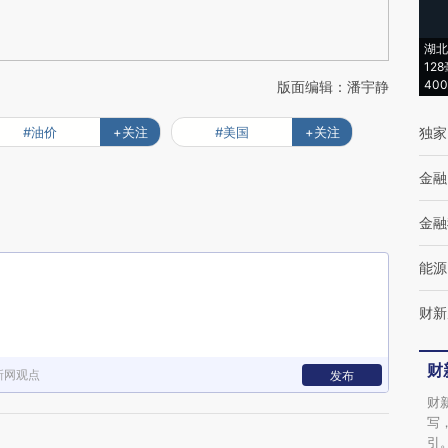
湖北
12
40
版面编辑：潘宇静
#油价
+关注
#美国
+关注
独家
金融
金融
能源
财新
财
新网观点
发布
财
写
引