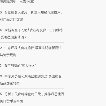
牌表现强劲｜出海·汽车
00
普渡机器人张涛：机器人规模化靠技术、
和产品共同突破
56
财新调查｜7月消费或有反弹、出口维持
 受哪些因素带动？
42
生态环境法典将施行 最高法明确新旧法
与追责规则
0
看空消费的“三大误区”
59
中东局势催化东南亚能源焦虑 多国出台
新政加速转型
05
分析｜贝森特操盘稳日元，操作巧思能否
美日货币基本面