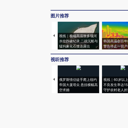
图片推荐
视线｜极端高温致多瑙河
水位跌破纪录 二战沉船与
韩国高温创百年
猛犸象化石接连露出
警告停止一切户
视听推荐
俄罗斯情侣徒手爬上纽约
视线｜60岁以
帝国大厦塔尖 悬挂横幅高
不良发生率达15.
空求婚
守护农村老人的“