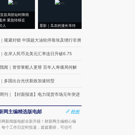
宜昌局部短时降雨
8毫米 紧急转移近
00人
显影｜瓜农的漫长等待
｜
规避封锁 中国超大油轮停靠埃及绕行非洲
｜
在岸人民币兑美元汇率连日升破6.75
我闻
｜
资管掌舵人更替 百年人寿僵局何解
｜
多国出台光伏新政加速转型
周刊
｜
【封面报道】电力现货市场元年突进
新网主编精选版电邮
样例
新网新闻版电邮全新升级！财新网主编精心编
，每个工作日定时投递，篇篇重磅，可信可
。