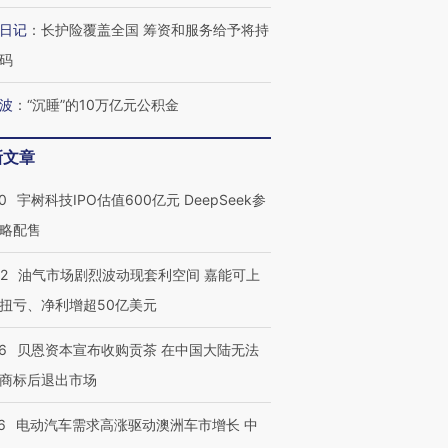
日记
：
长护险覆盖全国 筹资和服务给予将持
码
波
：
“沉睡”的10万亿元公积金
新文章
0
宇树科技IPO估值600亿元 DeepSeek参
略配售
22
油气市场剧烈波动现套利空间 嘉能可上
扭亏、净利增超50亿美元
6
贝恩资本宣布收购贡茶 在中国大陆无法
商标后退出市场
6
电动汽车需求高涨驱动澳洲车市增长 中