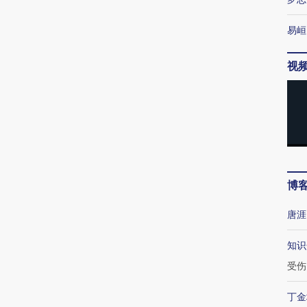
易峘
视
博
唐涯
知识
受伤
丁金