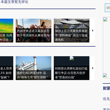
本篇文章暂无评论
西班牙休达进入紧急状态
加沙上百万流离失所者困
视线｜HYR
纪录 当局
数千非法移民从摩洛哥闯
于“塑料烤箱” 高温引发健
术：是什么
外活动
入
康危机
心“花钱找虐
上老人营养
特朗普出席葬礼疑似打瞌
视线｜全球
3% 如何
造价2.8亿闲置14年 温
睡引争议 白宫怒斥批评
97个 印度如
饭碗”?
州“明珠七号”邮轮侧翻
者“堕落的白痴”
的夏天
财
伍戈
罗志