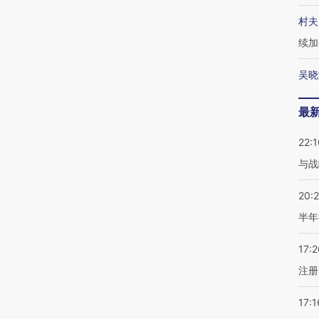
村夫
续加
吴晓
最
22:1
与战
20:
半年
17:2
注册
17:1