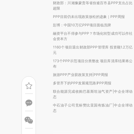
财政部：川湘豫蒙贵等省份逾百市县PPP支出占比
超限
PPP目前仍未出现政策放松的迹象｜PPP周报
彭博：中国10万亿PPP项目面临洗牌
融资平台不得参与PPP？市场化转型成功可以作社
会资本方
1160个项目退出财政部PPP管理库 投资额1.2万亿
元
173个PPP示范项目分类整改 项目库清库结果将公
布
旅游PPP产业获政策支持|PPP周报
多管齐下的PPP发展规范路∣PPP周报
联合能源完成收购巴基斯坦油气资产|中企全球动
态
中石油子公司竞标赞比亚国有炼油厂|中企全球动
态