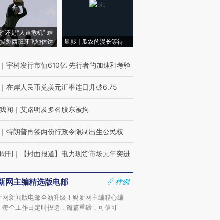
侵”还是“人道危机” 难
撕裂西班牙飞地休达
显影｜瓜农的漫长等待
｜
宇树发行市值610亿 先行者的加速和考验
｜
在岸人民币兑美元汇率连日升破6.75
我闻
｜
艾路明及多名股东被拘
｜
特朗普再签两份行政令限制出生公民权
周刊
｜
【封面报道】电力现货市场元年突进
新网主编精选版电邮
样例
新网新闻版电邮全新升级！财新网主编精心编
，每个工作日定时投递，篇篇重磅，可信可
。