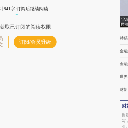
计841字 订阅后继续阅读
“入
民潮
获取已订阅的阅读权限
特稿
员
订阅/会员升级
文
金融
金融
世界
财新
财
财
写
引