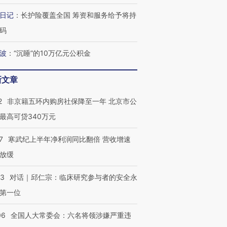
日记
：
长护险覆盖全国 筹资和服务给予将持
码
波
：
“沉睡”的10万亿元公积金
新文章
2
非京籍五环内购房社保降至一年 北京市公
最高可贷340万元
7
寒武纪上半年净利润同比翻倍 营收增速
放缓
53
对话｜邱仁宗：临床研究参与者的安全永
第一位
06
全国人大常委会：六名将领涉嫌严重违