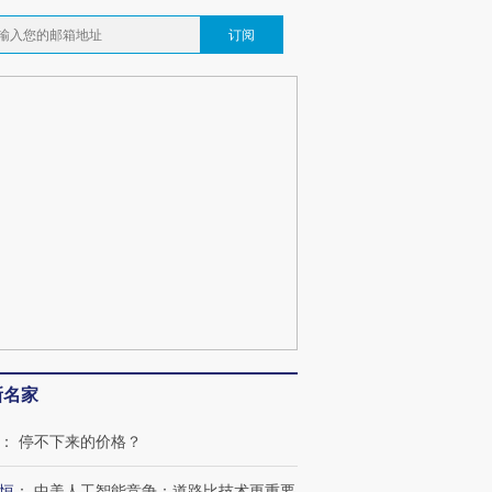
订阅
新名家
：
停不下来的价格？
恒
：
中美人工智能竞争：道路比技术更重要