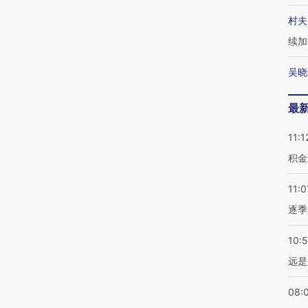
村夫
续加
吴晓
最
11:1
积金
11:0
逐季
10:
远是
08: