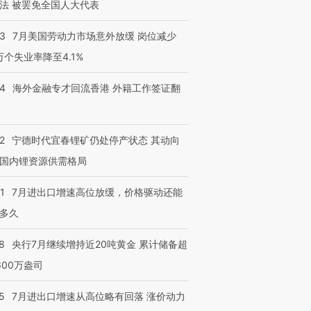
法 被罢免全国人大代表
43
7月美国劳动力市场意外放缓 岗位减少
3万个失业率降至4.1%
14
海外金融专才回流香港 外籍工作签证翻
2
宁德时代宜春锂矿仍处停产状态 其动向
国内锂资源供需格局
1
7月进出口增速高位放缓，价格驱动还能
多久
8
央行7月继续增持近20吨黄金 累计储备超
600万盎司
5
7月进出口增速从高位略有回落 涨价动力