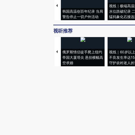
视线｜极端高温
韩国高温创百年纪录 当局
水位跌破纪录 
警告停止一切户外活动
猛犸象化石接连
视听推荐
俄罗斯情侣徒手爬上纽约
视线｜60岁以
帝国大厦塔尖 悬挂横幅高
不良发生率达15.
空求婚
守护农村老人的“