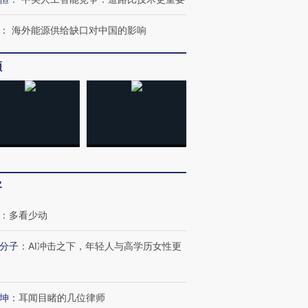
跨国走私7万
视线｜被称为“蟑螂”的印
视线｜“入侵”还是“人道危
检体内含3种
度Z世代 用街头抗争将教
机”？难民潮撕裂西班牙
秘鲁纳斯
：
海外能源供给缺口对中国的影响
育部长拱下台
飞地休达
13人遇难
频
视线｜全球最热百城独占
视线｜不
年纪录 当局
97个 印度如何熬过48°C
38岁梅西上演帽子戏法
围棋失利
切户外活动
的夏天
阿根廷3-0阿尔及利亚
兹奖得主
客
：
多看少动
分子
：
AI冲击之下，年轻人与高学历女性更
坤
：
耳闻目睹的几位律师