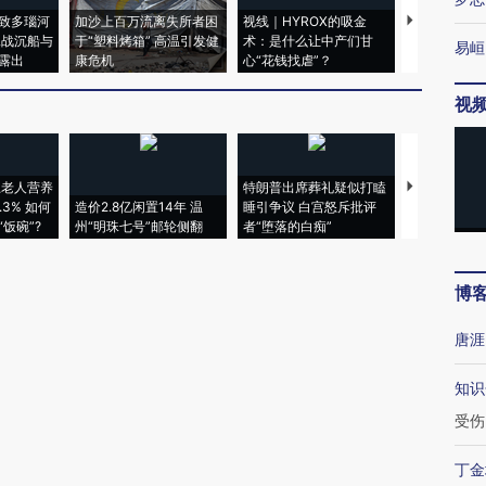
致多瑙河
加沙上百万流离失所者困
视线｜HYROX的吸金
马航飞行员
二战沉船与
于“塑料烤箱” 高温引发健
术：是什么让中产们甘
粒摇头丸 尿
易峘
露出
康危机
心“花钱找虐”？
毒品
视
上老人营养
特朗普出席葬礼疑似打瞌
3% 如何
造价2.8亿闲置14年 温
睡引争议 白宫怒斥批评
韩国高温创百
饭碗”?
州“明珠七号”邮轮侧翻
者“堕落的白痴”
警告停止一
博
唐涯
知识
受伤
丁金