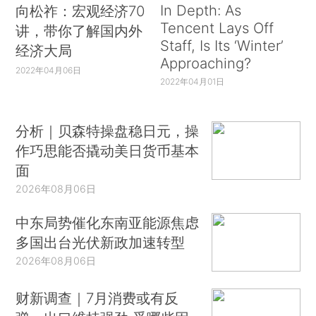
In Depth: As
向松祚：宏观经济70
Tencent Lays Off
讲，带你了解国内外
Staff, Is Its ‘Winter’
经济大局
Approaching?
2022年04月06日
2022年04月01日
分析｜贝森特操盘稳日元，操
作巧思能否撬动美日货币基本
面
2026年08月06日
中东局势催化东南亚能源焦虑
多国出台光伏新政加速转型
2026年08月06日
财新调查｜7月消费或有反