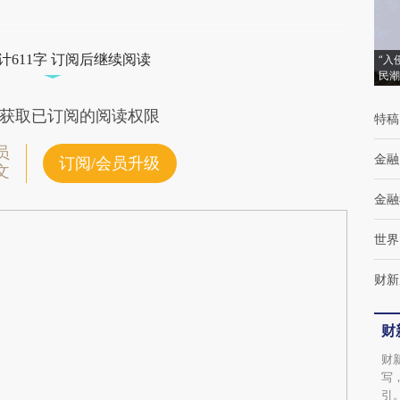
计611字 订阅后继续阅读
“入
民潮
获取已订阅的阅读权限
特稿
员
金融
订阅/会员升级
文
金融
世界
财新
财
财
写
引