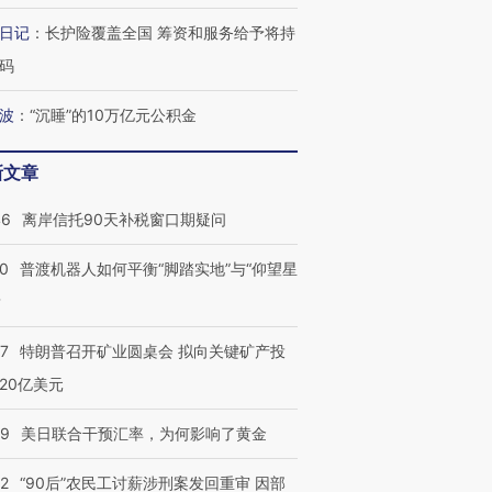
日记
：
长护险覆盖全国 筹资和服务给予将持
码
波
：
“沉睡”的10万亿元公积金
新文章
46
离岸信托90天补税窗口期疑问
00
普渡机器人如何平衡“脚踏实地”与“仰望星
？
57
特朗普召开矿业圆桌会 拟向关键矿产投
20亿美元
09
美日联合干预汇率，为何影响了黄金
32
“90后”农民工讨薪涉刑案发回重审 因部