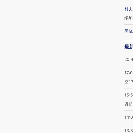
村夫
续加
吴晓
最
20:
17:
空”
15:
资超
14:
13: