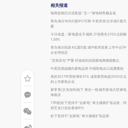
相关报道
电商促销日分流客源 “五一”家电销售额走低
青岛海尔年内D股IPO可期 中欧所首次详述D股方
案
今日收盘：家电股全天领跌 沪指再失3100点跌幅
1.38%
青岛海尔拟发4亿股D股 成中欧所首家上市中企|中
企全球动态
“弃风弃光”严重 环保组织诉国家电网索赔数亿
中美贸易战燃向家电品类 中国彩电出口或遭重创
美的2017年营收增长51% 成首家营收超2000亿元
的上市家电企业
新零售|京东加码线下 将在一线城市落地大型家电
体验店
T早报|松下坚持不“去家电” 将大规模扩张品类；同
程艺龙计划在香港IPO
松下坚持不“去家电” 将大规模扩张品类