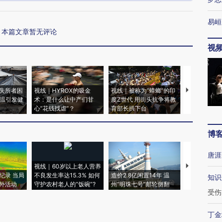
易峘
本篇文章暂无评论
视
失所者困
视线｜HYROX的吸金
视线｜被称为“蟑螂”的印
视线｜“入侵
高温引发健
术：是什么让中产们甘
度Z世代 用街头抗争将教
机”？难民潮
心“花钱找虐”？
育部长拱下台
飞地休达
博
唐涯
视线｜60岁以上老人营养
特朗普出席
纪录 当局
不良发生率达15.3% 如何
造价2.8亿闲置14年 温
睡引争议 白
知识
外活动
守护农村老人的“饭碗”?
州“明珠七号”邮轮侧翻
者“堕落的白
受伤
丁金