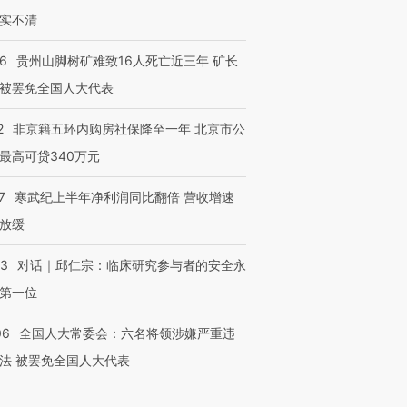
实不清
36
贵州山脚树矿难致16人死亡近三年 矿长
被罢免全国人大代表
2
非京籍五环内购房社保降至一年 北京市公
最高可贷340万元
7
寒武纪上半年净利润同比翻倍 营收增速
放缓
53
对话｜邱仁宗：临床研究参与者的安全永
第一位
06
全国人大常委会：六名将领涉嫌严重违
法 被罢免全国人大代表