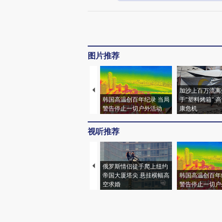
图片推荐
加沙上百万流离
韩国高温创百年纪录 当局
于“塑料烤箱” 
警告停止一切户外活动
康危机
视听推荐
俄罗斯情侣徒手爬上纽约
帝国大厦塔尖 悬挂横幅高
韩国高温创百年
空求婚
警告停止一切户