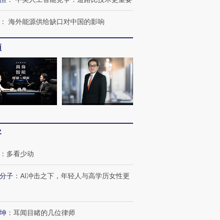
：
海外能源供给缺口对中国的影响
频
”还是“人道危
湖北宜昌局部短时降雨
哈尔滨遭遇短时极端强降
撕裂西班牙
128毫米 紧急转移近
雨 3小时累计雨量超80毫
秘鲁纳斯
4000人
米
13人遇难
客
：
多看少动
葬礼疑似打瞌
视线｜极端高温致多瑙河
视线｜不
宫怒斥批评
38岁梅西上演帽子戏法
水位跌破纪录 二战沉船与
围棋失利
分子
：
AI冲击之下，年轻人与高学历女性更
痴”
阿根廷3-0阿尔及利亚
猛犸象化石接连露出
兹奖得主
坤
：
耳闻目睹的几位律师