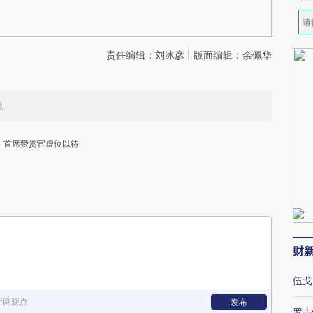
责任编辑：刘冰彦 | 版面编辑：余佩华
值
首席赞赏官虚位以待
下
财
伍戈
新网观点
发布
罗志