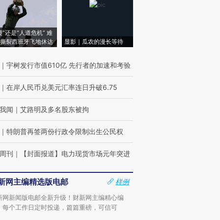
侵”还是“人道危机” 难
撕裂西班牙飞地休达
显影｜瓜农的漫长等待
｜
宇树发行市值610亿 先行者的加速和考验
｜
在岸人民币兑美元汇率连日升破6.75
我闻
｜
艾路明及多名股东被拘
｜
特朗普再签两份行政令限制出生公民权
周刊
｜
【封面报道】电力现货市场元年突进
新网主编精选版电邮
样例
新网新闻版电邮全新升级！财新网主编精心编
，每个工作日定时投递，篇篇重磅，可信可
。