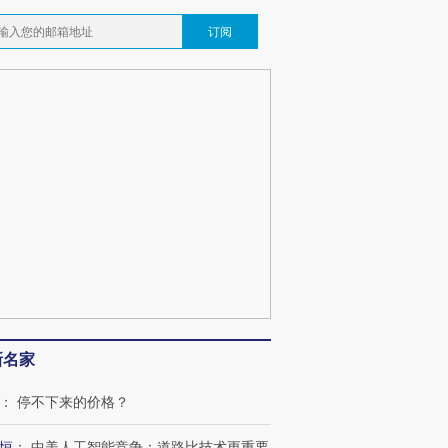
订阅
新名家
：
停不下来的价格？
恒
：
中美人工智能竞争：道路比技术更重要