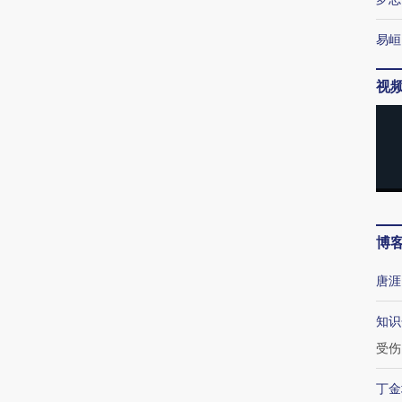
易峘
视
博
唐涯
知识
受伤
丁金