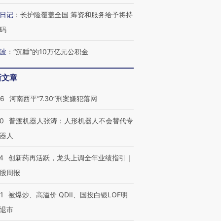
日记
：
长护险覆盖全国 筹资和服务给予将持
码
波
：
“沉睡”的10万亿元公积金
新文章
26
河南西平“7.30”刑案嫌犯落网
00
普渡机器人张涛：人形机器人不会替代专
器人
4
创新药再活跃，龙头上调全年业绩指引｜
股周报
1
被爆炒、高溢价 QDII、国投白银LOF明
退市