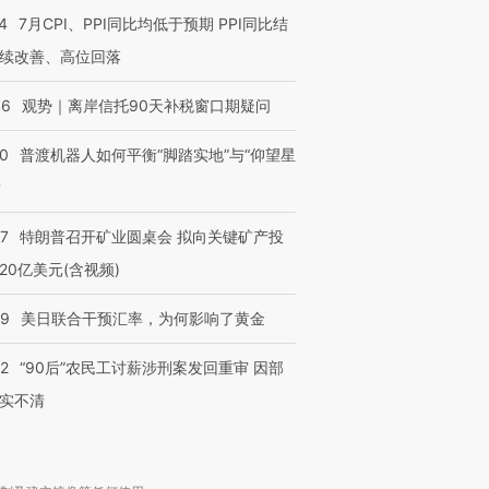
4
7月CPI、PPI同比均低于预期 PPI同比结
续改善、高位回落
46
观势｜离岸信托90天补税窗口期疑问
00
普渡机器人如何平衡“脚踏实地”与“仰望星
？
57
特朗普召开矿业圆桌会 拟向关键矿产投
20亿美元(含视频)
09
美日联合干预汇率，为何影响了黄金
32
“90后”农民工讨薪涉刑案发回重审 因部
实不清