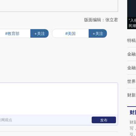
版面编辑：张立君
“入
民潮
#教育部
+关注
#美国
+关注
特稿
金融
金融
世界
财新
财
新网观点
发布
财
写
引