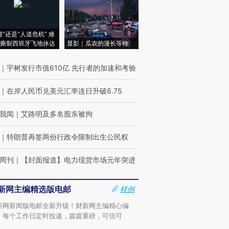
侵”还是“人道危机” 难
撕裂西班牙飞地休达
显影｜瓜农的漫长等待
｜
宇树发行市值610亿 先行者的加速和考验
｜
在岸人民币兑美元汇率连日升破6.75
我闻
｜
艾路明及多名股东被拘
｜
特朗普再签两份行政令限制出生公民权
周刊
｜
【封面报道】电力现货市场元年突进
新网主编精选版电邮
样例
新网新闻版电邮全新升级！财新网主编精心编
，每个工作日定时投递，篇篇重磅，可信可
。