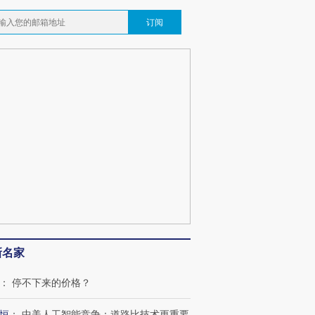
订阅
”还是“人道危
湖北宜昌局部短时降雨
哈尔滨遭遇短时极端强降
撕裂西班牙
128毫米 紧急转移近
雨 3小时累计雨量超80毫
秘鲁纳斯
4000人
米
13人遇难
葬礼疑似打瞌
视线｜极端高温致多瑙河
视线｜不
宫怒斥批评
水位跌破纪录 二战沉船与
38岁梅西上演帽子戏法
围棋失利
痴”
猛犸象化石接连露出
阿根廷3-0阿尔及利亚
兹奖得主
新名家
：
停不下来的价格？
恒
：
中美人工智能竞争：道路比技术更重要