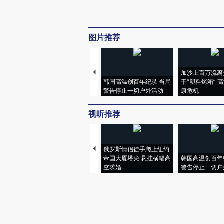
图片推荐
加沙上百万流离
韩国高温创百年纪录 当局
于“塑料烤箱” 
警告停止一切户外活动
康危机
视听推荐
俄罗斯情侣徒手爬上纽约
帝国大厦塔尖 悬挂横幅高
韩国高温创百年
空求婚
警告停止一切户