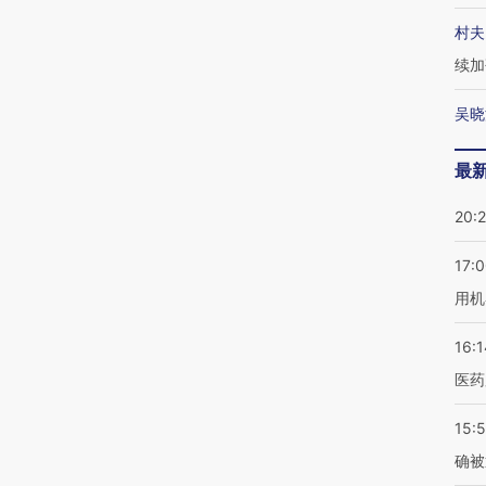
村夫
续加
吴晓
最
20:
17:
用机
16:1
医药
15:5
确被