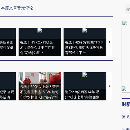
本篇文章暂无评论
失所者困
视线｜HYROX的吸金
视线｜被称为“蟑螂”的印
视线｜“入侵
高温引发健
术：是什么让中产们甘
度Z世代 用街头抗争将教
机”？难民潮
心“花钱找虐”？
育部长拱下台
飞地休达
视线｜60岁以上老人营养
特朗普出席
纪录 当局
不良发生率达15.3% 如何
造价2.8亿闲置14年 温
睡引争议 白
外活动
守护农村老人的“饭碗”?
州“明珠七号”邮轮侧翻
者“堕落的白
财
伍戈
罗志